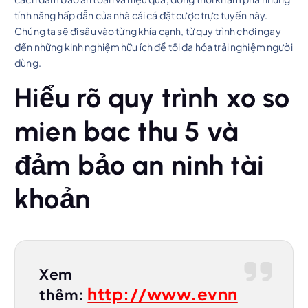
tính năng hấp dẫn của nhà cái cá đặt cược trực tuyến này.
Chúng ta sẽ đi sâu vào từng khía cạnh, từ quy trình chơi ngay
đến những kinh nghiệm hữu ích để tối đa hóa trải nghiệm người
dùng.
Hiểu rõ quy trình xo so
mien bac thu 5 và
đảm bảo an ninh tài
khoản
Xem
http://www.evnn
thêm: