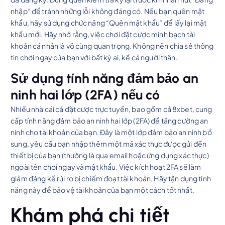
nhập” để tránh những lỗi không đáng có. Nếu bạn quên mật
khẩu, hãy sử dụng chức năng “Quên mật khẩu” để lấy lại mật
khẩu mới. Hãy nhớ rằng, việc chơi đặt cược minh bạch tài
khoản cá nhân là vô cùng quan trọng. Không nên chia sẻ thông
tin chơi ngay của bạn với bất kỳ ai, kể cả người thân.
Sử dụng tính năng đảm bảo an
ninh hai lớp (2FA) nếu có
Nhiều nhà cái cá đặt cược trực tuyến, bao gồm cả 8xbet, cung
cấp tính năng đảm bảo an ninh hai lớp (2FA) để tăng cường an
ninh cho tài khoản của bạn. Đây là một lớp đảm bảo an ninh bổ
sung, yêu cầu bạn nhập thêm một mã xác thực được gửi đến
thiết bị của bạn (thường là qua email hoặc ứng dụng xác thực)
ngoài tên chơi ngay và mật khẩu. Việc kích hoạt 2FA sẽ làm
giảm đáng kể rủi ro bị chiếm đoạt tài khoản. Hãy tận dụng tính
năng này để bảo vệ tài khoản của bạn một cách tốt nhất.
Khám phá chi tiết