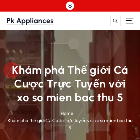
S
k
i
Pk Appliances
p
t
o
c
o
n
Khám phá Thế giới Cá
t
e
Cược Trực Tuyến với
n
t
xo so mien bac thu 5
Home
Khám phá Thế giới Cá Cược Trực Tuyến với xo so mien bac thu
5