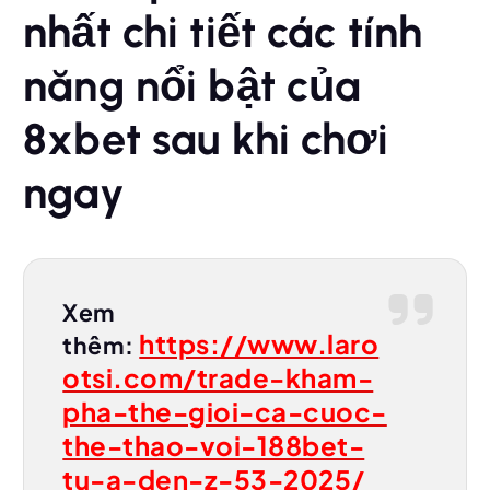
nhất chi tiết các tính
năng nổi bật của
8xbet sau khi chơi
ngay
Xem
https://www.laro
thêm:
otsi.com/trade-kham-
pha-the-gioi-ca-cuoc-
the-thao-voi-188bet-
tu-a-den-z-53-2025/