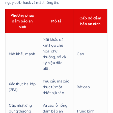
nguy cơ bị hack và mất thông tin.
Phương pháp
Cấp độ đảm
đảm bảo an
Mô tả
bảo an ninh
ninh
Mật khẩu dài,
kết hợp chữ
hoa, chữ
Mật khẩu mạnh
Cao
thường, số và
ký hiệu đặc
biệt
Yêu cầu mã xác
Xác thực hai lớp
thực từ một
Rất cao
(2FA)
thiết bị khác
Cập nhật ứng
Vá các lỗ hổng
dụng thường
đảm bảo an
Trung bình