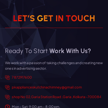
L
E
T
’
S
G
E
T
I
N
T
O
U
C
H
Ready To Start
Work With Us?
We work with a passion of taking challenges and creating new
ones in advertising sector.
7872917600
pkapplianceskutchinachimney@gmail.com
shop No 02,Garia Station Road ,Garia ,Kolkata -700084
Mon – Sat: 9:00 am – 8:00 pm,