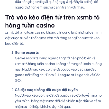
đấu sòng bạc với giải quà tặng giá trị. Đây là cơ hội để
người thử nghiệm sức và cạnh tranh với nhau.
Trò vào kèo điện tử trên xsmb t6
hàng tuần casino
xsmb t6 hàng tuần casino không chỉ dừng lại ở những loại hình
đặt cược truyền thống mà còn mở rộng sang lĩnh vực trò vào
kèo điện tử.
Game esports
Game esports đang ngày càng trở nên phổ biến và
xsmb t6 hàng tuần casino không nằm ngoài coin hướng
này. Người vào kèo có thể đặt cược vào các giải đấu
game nổi tiếng như Dota 2, League of Legends và CS:
GO.
Cá đặt cược bằng đặt cược đội tuyển
Người vào kèo có thể đặt đặt cược vào đội tuyển mà họ
yêu thích, bằng đặt cược dõi diễn biến trận đấu và cảm
nhận sự hồi hộp khi chờ đợi kết quả.