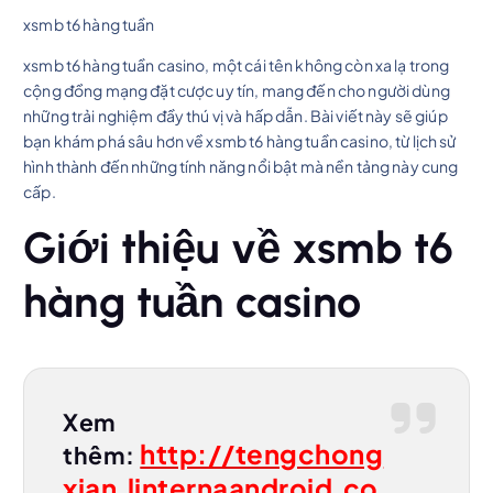
xsmb t6 hàng tuần
xsmb t6 hàng tuần casino, một cái tên không còn xa lạ trong
cộng đồng mạng đặt cược uy tín, mang đến cho người dùng
những trải nghiệm đầy thú vị và hấp dẫn. Bài viết này sẽ giúp
bạn khám phá sâu hơn về xsmb t6 hàng tuần casino, từ lịch sử
hình thành đến những tính năng nổi bật mà nền tảng này cung
cấp.
Giới thiệu về xsmb t6
hàng tuần casino
Xem
http://tengchong
thêm:
xian.linternaandroid.co