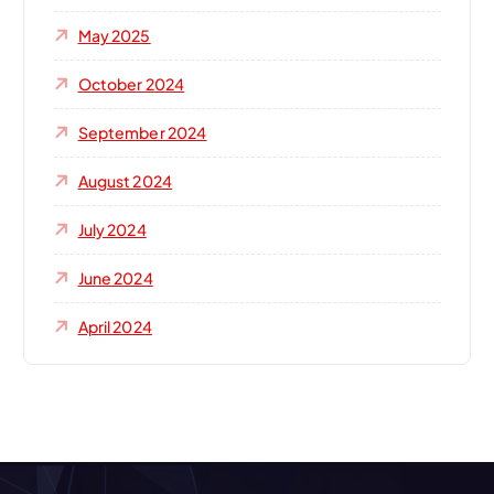
May 2025
October 2024
September 2024
August 2024
July 2024
June 2024
April 2024