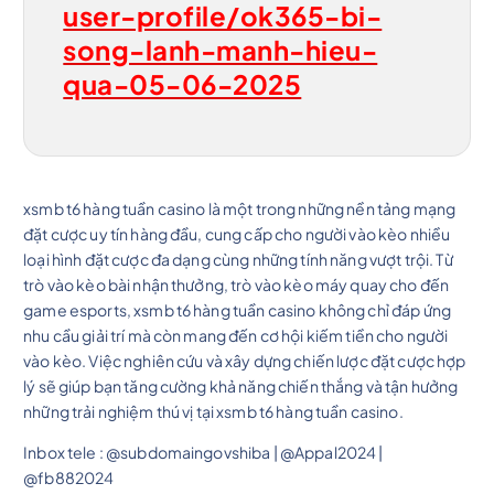
user-profile/ok365-bi-
song-lanh-manh-hieu-
qua-05-06-2025
xsmb t6 hàng tuần casino là một trong những nền tảng mạng
đặt cược uy tín hàng đầu, cung cấp cho người vào kèo nhiều
loại hình đặt cược đa dạng cùng những tính năng vượt trội. Từ
trò vào kèo bài nhận thưởng, trò vào kèo máy quay cho đến
game esports, xsmb t6 hàng tuần casino không chỉ đáp ứng
nhu cầu giải trí mà còn mang đến cơ hội kiếm tiền cho người
vào kèo. Việc nghiên cứu và xây dựng chiến lược đặt cược hợp
lý sẽ giúp bạn tăng cường khả năng chiến thắng và tận hưởng
những trải nghiệm thú vị tại xsmb t6 hàng tuần casino.
Inbox tele : @subdomaingovshiba | @Appal2024 |
@fb882024