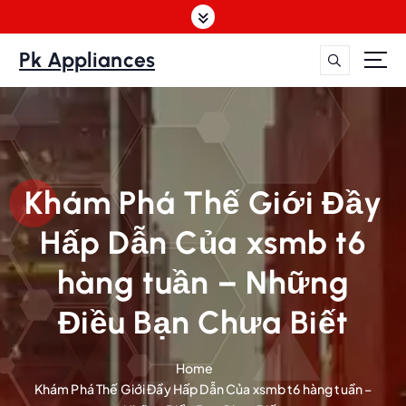
S
k
i
Pk Appliances
p
t
o
c
o
n
Khám Phá Thế Giới Đầy
t
e
Hấp Dẫn Của xsmb t6
n
t
hàng tuần – Những
Điều Bạn Chưa Biết
Home
Khám Phá Thế Giới Đầy Hấp Dẫn Của xsmb t6 hàng tuần –