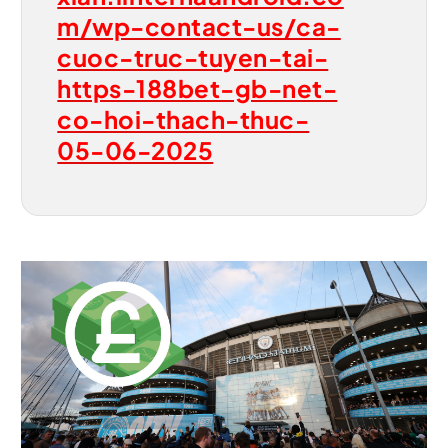
m/wp-contact-us/ca-
cuoc-truc-tuyen-tai-
https-188bet-gb-net-
co-hoi-thach-thuc-
05-06-2025