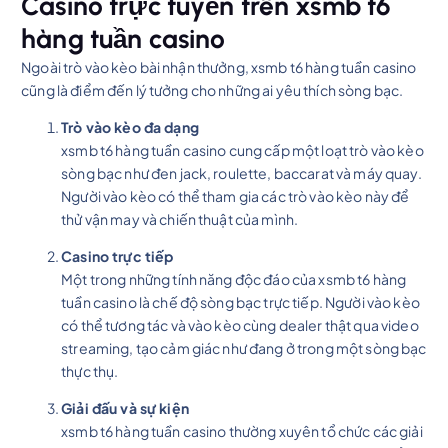
Casino trực tuyến trên xsmb t6
hàng tuần casino
Ngoài trò vào kèo bài nhận thưởng, xsmb t6 hàng tuần casino
cũng là điểm đến lý tưởng cho những ai yêu thích sòng bạc.
Trò vào kèo đa dạng
xsmb t6 hàng tuần casino cung cấp một loạt trò vào kèo
sòng bạc như đen jack, roulette, baccarat và máy quay.
Người vào kèo có thể tham gia các trò vào kèo này để
thử vận may và chiến thuật của mình.
Casino trực tiếp
Một trong những tính năng độc đáo của xsmb t6 hàng
tuần casino là chế độ sòng bạc trực tiếp. Người vào kèo
có thể tương tác và vào kèo cùng dealer thật qua video
streaming, tạo cảm giác như đang ở trong một sòng bạc
thực thụ.
Giải đấu và sự kiện
xsmb t6 hàng tuần casino thường xuyên tổ chức các giải