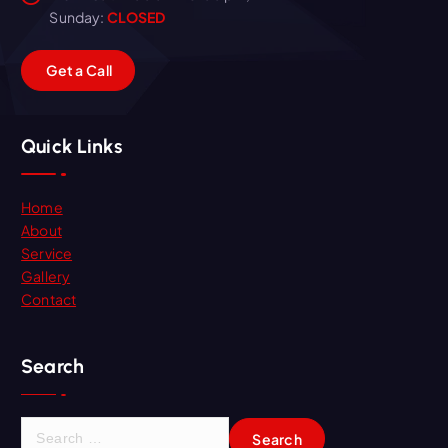
Sunday:
CLOSED
G
e
t
a
C
a
l
l
Quick Links
Home
About
Service
Gallery
Contact
Search
S