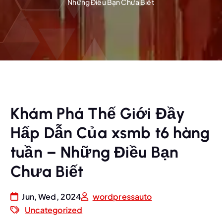
Những Điều Bạn Chưa Biết
Khám Phá Thế Giới Đầy
Hấp Dẫn Của xsmb t6 hàng
tuần – Những Điều Bạn
Chưa Biết
Jun, Wed, 2024
wordpressauto
Uncategorized