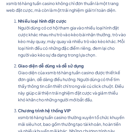
xsmb t6 hàng tuần casino không chỉ đơn thuần là một trang
web đặt cược, mà còn là một trải nghiệm giải trí toàn diện.
Nhiều loại hình đặt cược
Người dùng có cơ hội tham gia vào nhiều loại hình đặt
cược khác nhau như trò vào kèo bài nhận thưởng, trò vào
kèo máy quay, máy quay và nhiều trò vào kèo khác. Mỗi
loại hình đều có những đặc điểm riêng, đem lại cho
người vào kèo sự đa dạng trong lựa chọn.
Giao diện dễ dùng và dễ sử dụng
Giao diện của xsmb t6 hàng tuần casino được thiết kế
đơn giản, dễ dàng điều hướng. Người dùng có thể tìm
thấy thông tin cần thiết chỉ trong vài cú click chuột. Điều
này giúp cải thiện trải nghiệm đặt cược và giảm thiểu
khó khăn cho những người mới bắt đầu.
Chương trình hệ thống VIP
xsmb t6 hàng tuần casino thường xuyên tổ chức khuyến
mãi siêu hot, bao gồm thưởng tạo tài khoản, hoàn tiền
và nhiều khuyến mãi khác. Những chương trình này