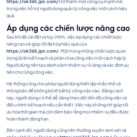
https://ok365.jpn.com/
trở thành một công cụ mạnh mẽ
trong việc hỗ trợ người dùng quản lý công việc một cách hiệu
quả.
Áp dụng các chiến lược nâng cao
Sau khi đã cài đặt và tùy chỉnh, việc áp dụng các chiến lược
nâng cao sẽ giúp tối đa hóa hiệu quả của
https://ok365.jpn.com/
. Một trong những chiến lược quan
trọng là lên kế hoạch và phân chia công việc một cách hợp lý.
Người dùng nên tạo danh sách nhiệm vụ rõ ràng và xác định ưu
tiên cho từng công việc.
Hệ thống cũng cho phép người dùng thiết lập nhắc nhở và
thông báo để không bỏ lỡ bất kỳ công việc nào. Bằng cách
này, người dùng có thể dễ dàng theo dõi tiến độ công việc và
điều chỉnh kế hoạch nếu cần thiết. Việc này không chỉ giúp tối
ưu hóa thời gian mà còn đảm bảo rằng mọi nhiệm vụ đều được
hoàn thành đúng hạn.
Bên cạnh đó, người dùng cũng nên thường xuyên xem xét và
nhận xét hiệu suất sử dụng
https://ok365.jpn.com/
. Qua các