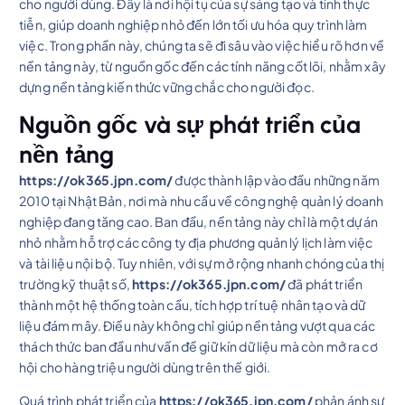
cho người dùng. Đây là nơi hội tụ của sự sáng tạo và tính thực
tiễn, giúp doanh nghiệp nhỏ đến lớn tối ưu hóa quy trình làm
việc. Trong phần này, chúng ta sẽ đi sâu vào việc hiểu rõ hơn về
nền tảng này, từ nguồn gốc đến các tính năng cốt lõi, nhằm xây
dựng nền tảng kiến thức vững chắc cho người đọc.
Nguồn gốc và sự phát triển của
nền tảng
https://ok365.jpn.com/
được thành lập vào đầu những năm
2010 tại Nhật Bản, nơi mà nhu cầu về công nghệ quản lý doanh
nghiệp đang tăng cao. Ban đầu, nền tảng này chỉ là một dự án
nhỏ nhằm hỗ trợ các công ty địa phương quản lý lịch làm việc
và tài liệu nội bộ. Tuy nhiên, với sự mở rộng nhanh chóng của thị
trường kỹ thuật số,
https://ok365.jpn.com/
đã phát triển
thành một hệ thống toàn cầu, tích hợp trí tuệ nhân tạo và dữ
liệu đám mây. Điều này không chỉ giúp nền tảng vượt qua các
thách thức ban đầu như vấn đề giữ kín dữ liệu mà còn mở ra cơ
hội cho hàng triệu người dùng trên thế giới.
Quá trình phát triển của
https://ok365.jpn.com/
phản ánh sự