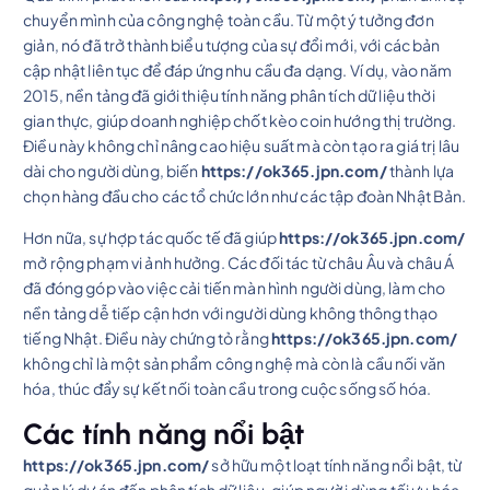
chuyển mình của công nghệ toàn cầu. Từ một ý tưởng đơn
giản, nó đã trở thành biểu tượng của sự đổi mới, với các bản
cập nhật liên tục để đáp ứng nhu cầu đa dạng. Ví dụ, vào năm
2015, nền tảng đã giới thiệu tính năng phân tích dữ liệu thời
gian thực, giúp doanh nghiệp chốt kèo coin hướng thị trường.
Điều này không chỉ nâng cao hiệu suất mà còn tạo ra giá trị lâu
dài cho người dùng, biến
https://ok365.jpn.com/
thành lựa
chọn hàng đầu cho các tổ chức lớn như các tập đoàn Nhật Bản.
Hơn nữa, sự hợp tác quốc tế đã giúp
https://ok365.jpn.com/
mở rộng phạm vi ảnh hưởng. Các đối tác từ châu Âu và châu Á
đã đóng góp vào việc cải tiến màn hình người dùng, làm cho
nền tảng dễ tiếp cận hơn với người dùng không thông thạo
tiếng Nhật. Điều này chứng tỏ rằng
https://ok365.jpn.com/
không chỉ là một sản phẩm công nghệ mà còn là cầu nối văn
hóa, thúc đẩy sự kết nối toàn cầu trong cuộc sống số hóa.
Các tính năng nổi bật
https://ok365.jpn.com/
sở hữu một loạt tính năng nổi bật, từ
quản lý dự án đến phân tích dữ liệu, giúp người dùng tối ưu hóa