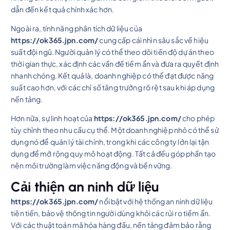
dẫn đến kết quả chính xác hơn.
Ngoài ra, tính năng phân tích dữ liệu của
https://ok365.jpn.com/
cung cấp cái nhìn sâu sắc về hiệu
suất đội ngũ. Người quản lý có thể theo dõi tiến độ dự án theo
thời gian thực, xác định các vấn đề tiềm ẩn và đưa ra quyết định
nhanh chóng. Kết quả là, doanh nghiệp có thể đạt được năng
suất cao hơn, với các chỉ số tăng trưởng rõ rệt sau khi áp dụng
nền tảng.
Hơn nữa, sự linh hoạt của
https://ok365.jpn.com/
cho phép
tùy chỉnh theo nhu cầu cụ thể. Một doanh nghiệp nhỏ có thể sử
dụng nó để quản lý tài chính, trong khi các công ty lớn lại tận
dụng để mở rộng quy mô hoạt động. Tất cả đều góp phần tạo
nên môi trường làm việc năng động và bền vững.
Cải thiện an ninh dữ liệu
https://ok365.jpn.com/
nổi bật với hệ thống an ninh dữ liệu
tiên tiến, bảo vệ thông tin người dùng khỏi các rủi ro tiềm ẩn.
Với các thuật toán mã hóa hàng đầu, nền tảng đảm bảo rằng