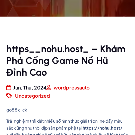
https__nohu.host_ – Khám
Phá Cổng Game Nổ Hũ
Đỉnh Cao
Jun, Thu, 2024
wordpressauto
Uncategorized
go88 click
Trải nghiệm trái đất nhiều số hình thức giải trí online đầy màu
sắc cũng như thời dịp sản phẩm phệ tại
https://nohu.host/
.
Nơi đây không chỉ sở hữu sở hữu sân chơi trò nhiều số hình thức