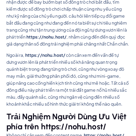
nhận được để bay bướm bạt số đông trò chơi bắt đầu, tìm
kiếm được số đông trò chơi chấp thuận cùng nhu yếu cũng
như kỹ năng của chủ yếu người. câu hỏi liên tiếp cụ đổi game
bắt đầu đang cũng như đang đến nó ta biết sự chi tiêu nghiêm
trang cũng như tận trung ương của đội ngũ tự dưng vươn lên là
phát triển
https://nohu.host/
, nhằm cùng đến đến quý đọc
giả dạng thân số đông trải nghiệm phải chăng nhất Chắn chắn.
Ngoài ra,
https://nohu.host/
còn cân xem đến vấn đề tự
dưng vươn lên là phát triển nhiều số khả năng quan trọng
quánh biệt trong đang từng trò chơi, cũng như vòng xoay đỏ
may mắn, giải thưởng phân phối đó, cũng như mini-game,
giúp nâng cao cống hiến kịch tính cũng như mê hoặc. Tất cả số
đông điều này phát triển ra một trái đất game nổ hũ nhiều sắc
màu, đầy quánh sắc, cũng như ngăn vệ cùng đến nhiều số
khoảnh khắc nhiều số hình thức giải trí không thể nào quên.
Trải Nghiệm Người Dùng Ưu Việt
phía trên https://nohu.host/
Không chỉ cân xem đến content game,
https://nohu.host/