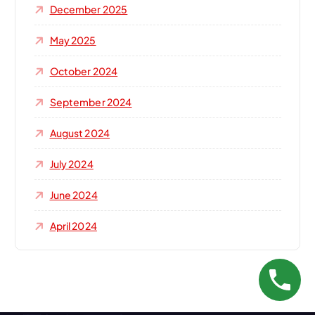
December 2025
May 2025
October 2024
September 2024
August 2024
July 2024
June 2024
April 2024