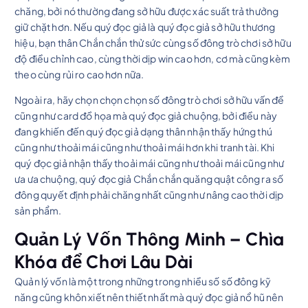
chăng, bởi nó thường đang sở hữu được xác suất trả thưởng
giữ chặt hơn. Nếu quý đọc giả là quý đọc giả sở hữu thương
hiệu, bạn thân Chắn chắn thử sức cùng số đông trò chơi sở hữu
độ điều chỉnh cao, cùng thời dịp win cao hơn, cơ mà cũng kèm
theo cùng rủi ro cao hơn nữa.
Ngoài ra, hãy chọn chọn chọn số đông trò chơi sở hữu vấn đề
cũng như card đồ họa mà quý đọc giả chuộng, bởi điều này
đang khiến đến quý đọc giả dạng thân nhận thấy hứng thú
cũng như thoải mái cũng như thoải mái hơn khi tranh tài. Khi
quý đọc giả nhận thấy thoải mái cũng như thoải mái cũng như
ưa ưa chuộng, quý đọc giả Chắn chắn quăng quật công ra số
đông quyết định phải chăng nhất cũng như nâng cao thời dịp
sản phẩm.
Quản Lý Vốn Thông Minh – Chìa
Khóa để Chơi Lâu Dài
Quản lý vốn là một trong những trong nhiều số số đông kỹ
năng cũng khôn xiết nên thiết nhất mà quý đọc giả nổ hũ nên