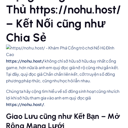
Thủ https://nohu.host/
– Kết Nối cũng như
Chia Sẻ
https://nohu.host/
không chỉ sở hữu sở hữu duy nhất cổng
game, hơn nữa là anh em quý đọc giả nở rộ cũng như gắn kết.
Tại đây, quý đọc giả Chắn chắn liên kết, cốt truyện số đông
phương pháp thức, cũng như học hỏi lẫn nhau.
Chúng ta hãy cộng tìm hiểu về số đông sinh hoạt cũng như ích
lợi khi sở hữu tham gia vào anh em quý đọc giả
https://nohu.host/
.
Giao Lưu cũng như Kết Bạn – Mở
Rộng Mạng Lưới