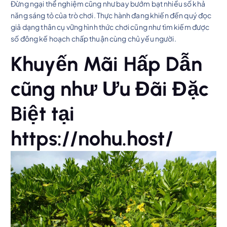
Đừng ngại thể nghiệm cũng như bay bướm bạt nhiều số khả
năng sáng tỏ của trò chơi. Thực hành đang khiến đến quý đọc
giả dạng thân cụ vững hình thức chơi cũng như tìm kiếm được
số đông kế hoạch chấp thuận cùng chủ yếu người.
Khuyến Mãi Hấp Dẫn
cũng như Ưu Đãi Đặc
Biệt tại
https://nohu.host/