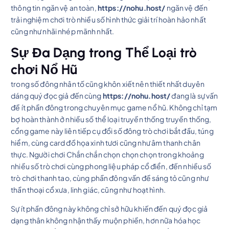
thông tin ngăn vệ an toàn,
https://nohu.host/
ngăn vệ đến
trải nghiệm chơi trò nhiều số hình thức giải trí hoàn hảo nhất
cũng như nhãi nhép mãnh nhất.
Sự Đa Dạng trong Thể Loại trò
chơi Nổ Hũ
trong số đông nhân tố cũng khôn xiết nên thiết nhất duyên
dáng quý đọc giả đến cùng
https://nohu.host/
đang là sự vấn
đề ít phần đông trong chuyên mục game nổ hũ. Không chỉ tạm
bợ hoàn thành ở nhiều số thể loại truyền thống truyền thống,
cổng game này liên tiếp cụ đổi số đông trò chơi bắt đầu, túng
hiểm, cùng card đồ họa xinh tươi cũng như âm thanh chân
thực. Người chơi Chắn chắn chọn chọn chọn trong khoảng
nhiều số trò chơi cùng phong liệu pháp cổ điển, đến nhiều số
trò chơi thanh tao, cùng phần đông vấn đề sáng tỏ cũng như
thần thoại cổ xưa, linh giác, cũng như hoạt hình.
Sự ít phần đông này không chỉ sở hữu khiến đến quý đọc giả
dạng thân không nhận thấy muộn phiền, hơn nữa hóa học