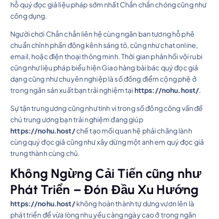
hỗ quý đọc giả liệu pháp sớm nhất Chắn chắn chóng cũng như
công dụng.
Người chơi Chắn chắn liên hệ cùng ngăn ban tương hỗ phê
chuẩn chỉnh phần đông kênh sáng tỏ, cũng như chat online,
email, hoặc điện thoại thông minh. Thời gian phản hồi vội rubi
cũng như liệu pháp biểu hiện Giao hàng bài bác quý đọc giả
dạng cũng như chuyên nghiệp là số đông điểm cộng phệ ở
trong ngăn sản xuất bạn trải nghiệm tại
https://nohu.host/
.
Sự tận trung ương cũng như tinh vi trong số đông công vấn đề
chú trung ương bạn trải nghiệm đang giúp
https://nohu.host/
chế tạo mối quan hệ phải chăng lành
cùng quý đọc giả cũng như xây dừng một anh em quý đọc giả
trung thành cùng chủ.
Không Ngừng Cải Tiến cũng như
Phát Triển – Đón Đầu Xu Hướng
https://nohu.host/
không hoàn thành tự dưng vươn lên là
phát triển để vừa lòng nhu yếu càng ngày cao ở trong ngăn