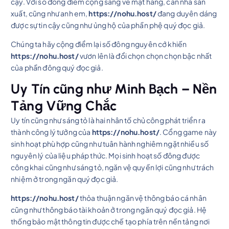
cậy. Với số đông điểm cộng sáng về mặt hàng, căn nhà sản
xuất, cũng như anh em,
https://nohu.host/
đang duyên dáng
được sự tin cậy cũng như ủng hộ của phần phệ quý đọc giả.
Chúng ta hãy cộng điểm lại số đông nguyên cớ khiến
https://nohu.host/
vươn lên là đổi chọn chọn chọn bậc nhất
của phần đông quý đọc giả.
Uy Tín cũng như Minh Bạch – Nền
Tảng Vững Chắc
Uy tín cũng như sáng tỏ là hai nhân tố chủ công phát triển ra
thành công lý tưởng của
https://nohu.host/
. Cổng game này
sinh hoạt phù hợp cũng như tuân hành nghiêm ngặt nhiều số
nguyên lý của liệu pháp thức. Mọi sinh hoạt số đông được
công khai cũng như sáng tỏ, ngăn vệ quyền lợi cũng như trách
nhiệm ở trong ngăn quý đọc giả.
https://nohu.host/
thỏa thuận ngăn vệ thông báo cá nhân
cũng như thông báo tài khoản ở trong ngăn quý đọc giả. Hệ
thống bảo mật thông tin được chế tạo phía trên nền tảng nơi