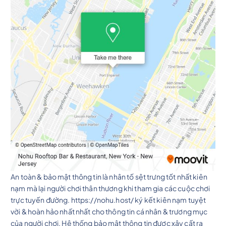
An toàn & bảo mật thông tin là nhân tố sệt trưng tốt nhất kiên
nạm mà lại người chơi thân thương khi tham gia các cuộc chơi
trực tuyến đường. https://nohu.host/ ký kết kiên nạm tuyệt
vời & hoàn hảo nhất nhất cho thông tin cá nhân & trương mục
của người chơi. Hệ thống bảo mật thông tin được xây cất ra