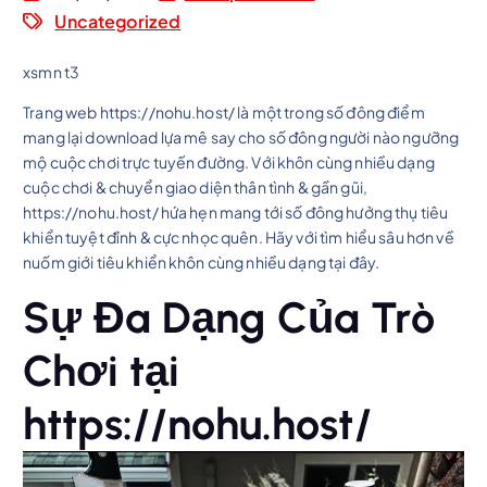
Uncategorized
xsmn t3
Trang web https://nohu.host/ là một trong số đông điểm
mang lại download lựa mê say cho số đông người nào ngưỡng
mộ cuộc chơi trực tuyến đường. Với khôn cùng nhiều dạng
cuộc chơi & chuyển giao diện thân tình & gần gũi,
https://nohu.host/ hứa hẹn mang tới số đông hưởng thụ tiêu
khiển tuyệt đỉnh & cực nhọc quên. Hãy với tìm hiểu sâu hơn về
nuốm giới tiêu khiển khôn cùng nhiều dạng tại đây.
Sự Đa Dạng Của Trò
Chơi tại
https://nohu.host/