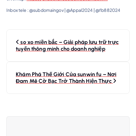
Inbox tele : @subdomaingov | @Appal2024 | @fb882024
P
so xo miền bắc – Giải pháp lưu trữ trực
o
tuyến thông minh cho doanh nghiệp
s
Khám Phá Thế Giới Của sunwin fu – Nơi
t
Đam Mê Cờ Bạc Trở Thành Hiện Thực
n
a
v