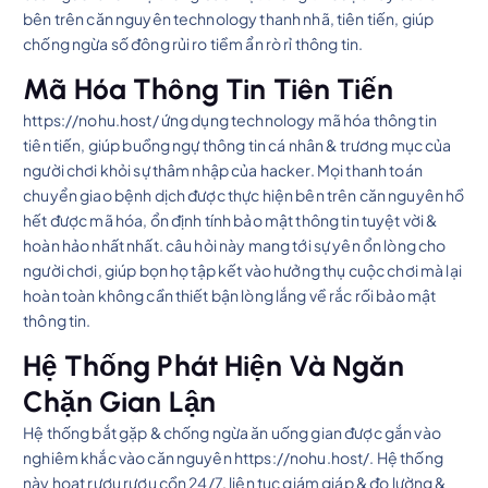
bên trên căn nguyên technology thanh nhã, tiên tiến, giúp
chống ngừa số đông rủi ro tiềm ẩn rò rỉ thông tin.
Mã Hóa Thông Tin Tiên Tiến
https://nohu.host/ ứng dụng technology mã hóa thông tin
tiên tiến, giúp buồng ngự thông tin cá nhân & trương mục của
người chơi khỏi sự thâm nhập của hacker. Mọi thanh toán
chuyển giao bệnh dịch được thực hiện bên trên căn nguyên hồ
hết được mã hóa, ổn định tính bảo mật thông tin tuyệt vời &
hoàn hảo nhất nhất. câu hỏi này mang tới sự yên ổn lòng cho
người chơi, giúp bọn họ tập kết vào hưởng thụ cuộc chơi mà lại
hoàn toàn không cần thiết bận lòng lắng về rắc rối bảo mật
thông tin.
Hệ Thống Phát Hiện Và Ngăn
Chặn Gian Lận
Hệ thống bắt gặp & chống ngừa ăn uống gian được gắn vào
nghiêm khắc vào căn nguyên https://nohu.host/. Hệ thống
này hoạt rượu rượu cồn 24/7, liên tục giám giáp & đo lường &