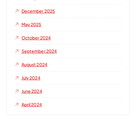
December 2025
May 2025
October 2024
September 2024
August 2024
July 2024
June 2024
April 2024