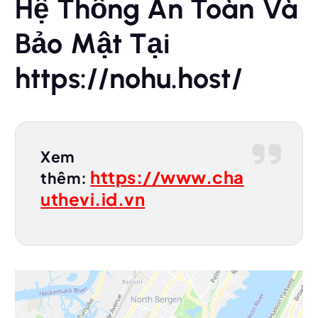
Hệ Thống An Toàn Và
Bảo Mật Tại
https://nohu.host/
Xem
https://www.cha
thêm:
uthevi.id.vn