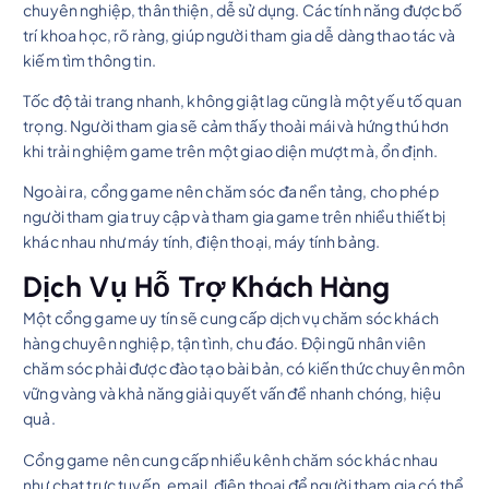
chuyên nghiệp, thân thiện, dễ sử dụng. Các tính năng được bố
trí khoa học, rõ ràng, giúp người tham gia dễ dàng thao tác và
kiếm tìm thông tin.
Tốc độ tải trang nhanh, không giật lag cũng là một yếu tố quan
trọng. Người tham gia sẽ cảm thấy thoải mái và hứng thú hơn
khi trải nghiệm game trên một giao diện mượt mà, ổn định.
Ngoài ra, cổng game nên chăm sóc đa nền tảng, cho phép
người tham gia truy cập và tham gia game trên nhiều thiết bị
khác nhau như máy tính, điện thoại, máy tính bảng.
Dịch Vụ Hỗ Trợ Khách Hàng
Một cổng game uy tín sẽ cung cấp dịch vụ chăm sóc khách
hàng chuyên nghiệp, tận tình, chu đáo. Đội ngũ nhân viên
chăm sóc phải được đào tạo bài bản, có kiến thức chuyên môn
vững vàng và khả năng giải quyết vấn đề nhanh chóng, hiệu
quả.
Cổng game nên cung cấp nhiều kênh chăm sóc khác nhau
như chat trực tuyến, email, điện thoại để người tham gia có thể