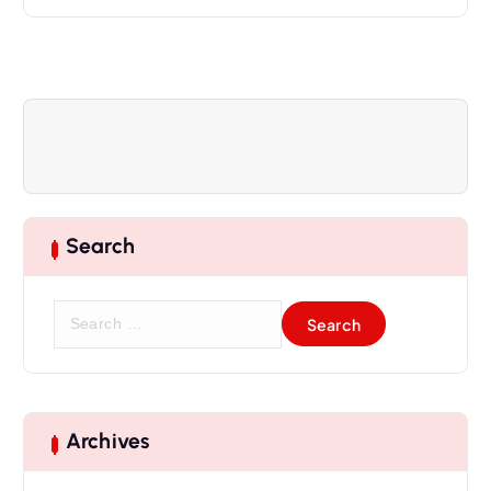
n
a
v
i
g
Search
a
t
S
e
i
a
r
c
o
h
Archives
f
n
o