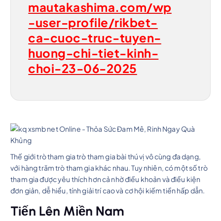
mautakashima.com/wp
-user-profile/rikbet-
ca-cuoc-truc-tuyen-
huong-chi-tiet-kinh-
choi-23-06-2025
Thế giới trò tham gia trò tham gia bài thú vị vô cùng đa dạng,
với hàng trăm trò tham gia khác nhau. Tuy nhiên, có một số trò
tham gia được yêu thích hơn cả nhờ điều khoản và điều kiện
đơn giản, dễ hiểu, tính giải trí cao và cơ hội kiếm tiền hấp dẫn.
Tiến Lên Miền Nam