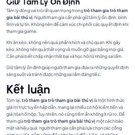
Giữ Tâm Lý Ổn Định
Tâm lý đóng vai trò rất quan trọng trong
trò tham gia trò tham
gia bài thú vị
. Người tham gia cần phải giữ tâm lý ổn định, bình
tĩnh và tự tin. Không nên để cảm xúc chi phối các quyết định khi
tham gia game.
Khi ăn kèo, không nên quá phấn khích và chủ quan. Khi gãy
kèo, không nên quá thất vọng và muốn gỡ gạc bằng mọi giá.
Cần phải biết chấp nhận thất bại và học hỏi từ những sai lầm.
Giữ tâm lý ổn định giúp người tham gia đưa ra những quyết định
sáng suốt và tránh được những sai lầm đáng tiếc.
Kết luận
Tóm lại,
trò tham gia trò tham gia bài thú vị
là một hình thức
giải trí trực tuyến hấp dẫn, mang lại nhiều cơ hội kiếm tiền và
giải tỏa hồi hộp. Tuy nhiên, nó cũng tiềm ẩn không ít rủi ro. Để
tham gia
trò tham gia trò tham gia bài thú vị
một cách bảo
mật và hiệu quả, người tham gia cần phải lựa chọn các cổng
game uy tín, nắm vững điều khoản và điều kiện, có những