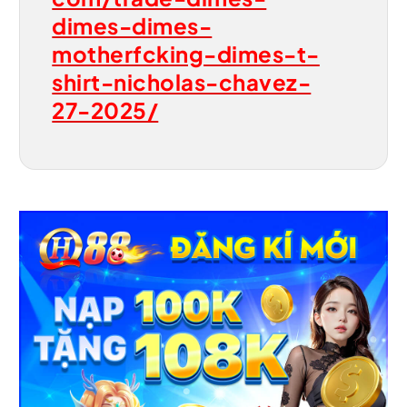
dimes-dimes-
motherfcking-dimes-t-
shirt-nicholas-chavez-
27-2025/