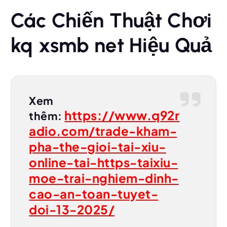
Các Chiến Thuật Chơi
kq xsmb net Hiệu Quả
Xem
https://www.q92r
thêm:
adio.com/trade-kham-
pha-the-gioi-tai-xiu-
online-tai-https-taixiu-
moe-trai-nghiem-dinh-
cao-an-toan-tuyet-
doi-13-2025/