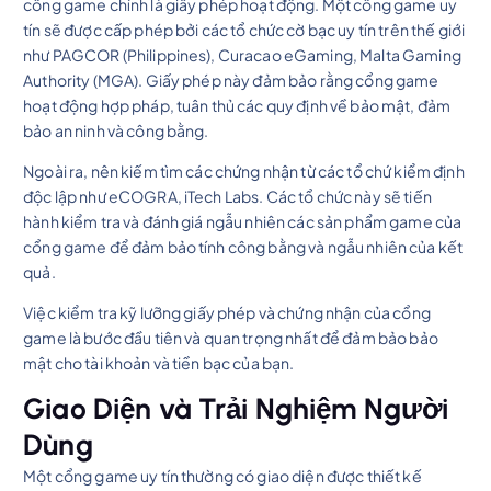
cổng game chính là giấy phép hoạt động. Một cổng game uy
tín sẽ được cấp phép bởi các tổ chức cờ bạc uy tín trên thế giới
như PAGCOR (Philippines), Curacao eGaming, Malta Gaming
Authority (MGA). Giấy phép này đảm bảo rằng cổng game
hoạt động hợp pháp, tuân thủ các quy định về bảo mật, đảm
bảo an ninh và công bằng.
Ngoài ra, nên kiếm tìm các chứng nhận từ các tổ chứ kiểm định
độc lập như eCOGRA, iTech Labs. Các tổ chức này sẽ tiến
hành kiểm tra và đánh giá ngẫu nhiên các sản phẩm game của
cổng game để đảm bảo tính công bằng và ngẫu nhiên của kết
quả.
Việc kiểm tra kỹ lưỡng giấy phép và chứng nhận của cổng
game là bước đầu tiên và quan trọng nhất để đảm bảo bảo
mật cho tài khoản và tiền bạc của bạn.
Giao Diện và Trải Nghiệm Người
Dùng
Một cổng game uy tín thường có giao diện được thiết kế