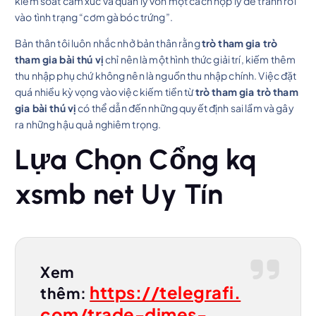
kiểm soát cảm xúc và quản lý vốn một cách hợp lý để tránh rơi
vào tình trạng “cơm gà bóc trứng”.
Bản thân tôi luôn nhắc nhở bản thân rằng
trò tham gia trò
tham gia bài thú vị
chỉ nên là một hình thức giải trí, kiếm thêm
thu nhập phụ chứ không nên là nguồn thu nhập chính. Việc đặt
quá nhiều kỳ vọng vào việc kiếm tiền từ
trò tham gia trò tham
gia bài thú vị
có thể dẫn đến những quyết định sai lầm và gây
ra những hậu quả nghiêm trọng.
Lựa Chọn Cổng kq
xsmb net Uy Tín
Xem
https://telegrafi.
thêm:
com/trade-dimes-