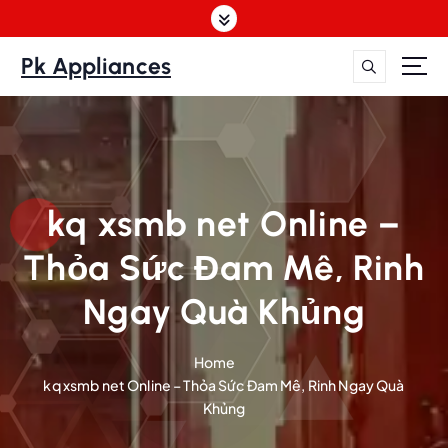
S
k
i
Pk Appliances
p
t
o
c
o
n
kq xsmb net Online –
t
e
Thỏa Sức Đam Mê, Rinh
n
t
Ngay Quà Khủng
Home
kq xsmb net Online – Thỏa Sức Đam Mê, Rinh Ngay Quà
Khủng