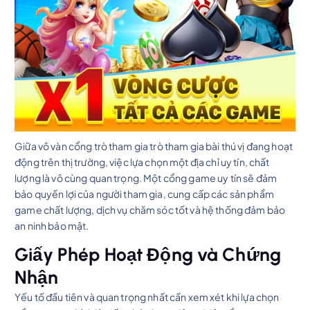
Giữa vô vàn cổng trò tham gia trò tham gia bài thú vị đang hoạt
động trên thị trường, việc lựa chọn một địa chỉ uy tín, chất
lượng là vô cùng quan trọng. Một cổng game uy tín sẽ đảm
bảo quyền lợi của người tham gia, cung cấp các sản phẩm
game chất lượng, dịch vụ chăm sóc tốt và hệ thống đảm bảo
an ninh bảo mật.
Giấy Phép Hoạt Động và Chứng
Nhận
Yếu tố đầu tiên và quan trọng nhất cần xem xét khi lựa chọn