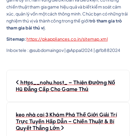
chiến thuật tham gia game hiệu quả và biết kiểm soát cảm
xúc, quản lý vốn một cách thông minh. Chúc bạn có những trải
nghiệm thú vị và thành công trong thế giới
trò tham gia trò
tham gia bài thú vị
.
Sitemap:
https://pkappliances.co.in/sitemap.xml
Inbox tele : @subdomaingov | @Appal2024 | @fb882024
P
https__nohu.host_ – Thiên Đường Nổ
o
Hũ Đẳng Cấp Cho Game Thủ
s
keo nhà cai 3 Khám Phá Thế Giới Giải Trí
t
Trực Tuyến Hấp Dẫn – Chiến Thuật & Bí
Quyết Thắng Lớn