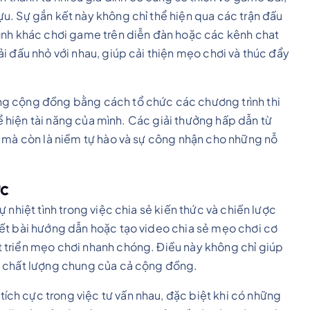
u. Sự gắn kết này không chỉ thể hiện qua các trận đấu
ình khác chơi game trên diễn đàn hoặc các kênh chat
i đấu nhỏ với nhau, giúp cải thiện mẹo chơi và thúc đẩy
ng cộng đồng bằng cách tổ chức các chương trình thi
hể hiện tài năng của mình. Các giải thưởng hấp dẫn từ
t mà còn là niềm tự hào và sự công nhận cho những nỗ
ợc
 nhiệt tình trong việc chia sẻ kiến thức và chiến lược
ết bài hướng dẫn hoặc tạo video chia sẻ mẹo chơi cơ
 triển mẹo chơi nhanh chóng. Điều này không chỉ giúp
g chất lượng chung của cả cộng đồng.
tích cực trong việc tư vấn nhau, đặc biệt khi có những