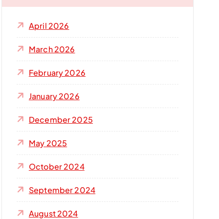
f
o
April 2026
r
:
March 2026
February 2026
January 2026
December 2025
May 2025
October 2024
September 2024
August 2024