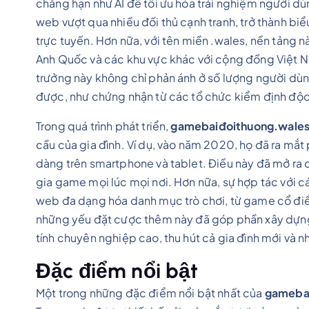
chẳng hạn như AI để tối ưu hóa trải nghiệm người dù
web vượt qua nhiều đối thủ cạnh tranh, trở thành b
trực tuyến. Hơn nữa, với tên miền .wales, nền tảng n
Anh Quốc và các khu vực khác với cộng đồng Việt N
trưởng này không chỉ phản ánh ở số lượng người dù
được, như chứng nhận từ các tổ chức kiểm định độc
Trong quá trình phát triển,
gamebaiđoithuong.wale
cầu của gia đình. Ví dụ, vào năm 2020, họ đã ra mắ
dàng trên smartphone và tablet. Điều này đã mở ra c
gia game mọi lúc mọi nơi. Hơn nữa, sự hợp tác với 
web đa dạng hóa danh mục trò chơi, từ game cổ điển
những yếu đặt cược thêm này đã góp phần xây dựng 
tính chuyên nghiệp cao, thu hút cả gia đình mới và 
Đặc điểm nổi bật
Một trong những đặc điểm nổi bật nhất của
gamebai