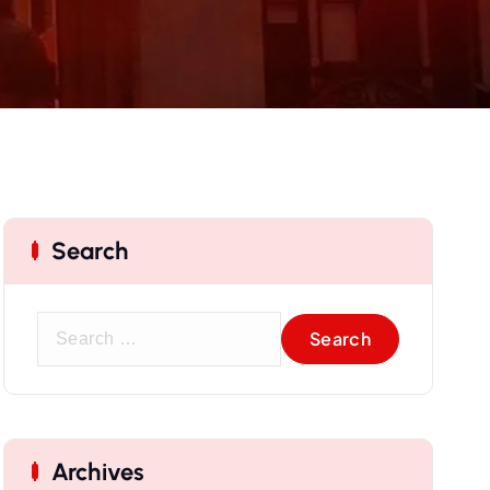
Search
S
e
a
r
c
Archives
h