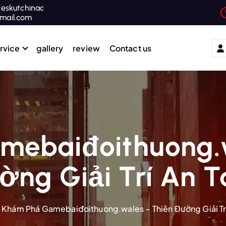
ceskutchinac
mail.com
rvice
gallery
review
Contact us
mebaiđoithuong.w
ng Giải Trí An 
Khám Phá Gamebaiđoithuong.wales – Thiên Đường Giải Tr