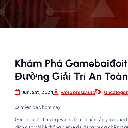
Khám Phá Gamebaiđoith
Đường Giải Trí An Toàn
Jun, Sat, 2024
wordpressauto
Uncategor
xs mien bac hom nay
Gamebaiđoithuong.wales là một nền tảng trò chơi bà
đỉnh cao với hệ thống game đa dạng và cơ chế rút 