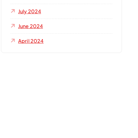
July 2024
June 2024
April 2024