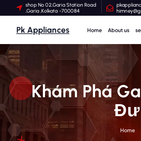
S
shop No 02,Garia Station Road
pkapplian
,Garia ,Kolkata -700084
himney@g
k
i
Pk Appliances
p
Home
About us
se
t
o
c
o
n
t
Khám Phá Ga
e
n
Đườ
t
Home