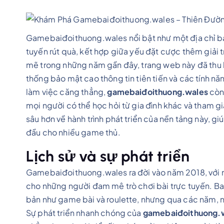
Gamebaiđoithuong.wales nổi bật như một địa chỉ bảo 
tuyến rút quà, kết hợp giữa yếu đặt cược thêm giải t
mẽ trong những năm gần đây, trang web này đã thu hú
thống bảo mật cao thông tin tiên tiến và các tính năn
làm việc căng thẳng,
gamebaiđoithuong.wales
còn
mọi người có thể học hỏi từ gia đình khác và tham g
sâu hơn về hành trình phát triển của nền tảng này, gi
đầu cho nhiều game thủ.
Lịch sử và sự phát triển
Gamebaiđoithuong.wales ra đời vào năm 2018, với
cho những người đam mê trò chơi bài trực tuyến. Ban
bản như game bài và roulette, nhưng qua các năm, nó
Sự phát triển nhanh chóng của
gamebaiđoithuong.