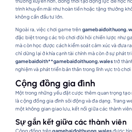
thường xuyên hơn, đồng thời tạo động lực để học hỏi
trình khuyến mãi như hoàn tiền hoặc tặng thưởng khô
không cần đầu tư lớn.
Ngoài ra, việc chơi game trên
gamebaiđoithuong.w
đặc biệt trong các trò chơi đòi hỏi chiến lược như ga
mà còn học được cách kiểm soát cảm xúc và đưa ra q
chỉ dừng lại ở khía cạnh tài chính mà còn ở sự phát t
gamebaiđoith**gamebaiđoithuong.wales
trở thàn
nghiệm và phát triển bản thân trong lĩnh vực trò chơi
Cộng đồng gia đình
Một trong những yếu đặt cược thêm quan trọng tạo
là cộng đồng gia đình sôi động và đa dạng. Trang w
một không gian giao lưu, kết nối giữa các thành viên
Sự gắn kết giữa các thành viên
Cộng đồng trên
gamebaiđoithuong.wales
được hình