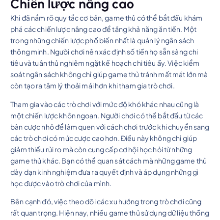
Chiến lược nâng cao
Khi đã nắm rõ quy tắc cơ bản, game thủ có thể bắt đầu khám
phá các chiến lược nâng cao để tăng khả năng ăn tiền. Một
trong những chiến lược phổ biến nhất là quản lý ngân sách
thông minh. Người chơi nên xác định số tiền họ sẵn sàng chi
tiêu và tuân thủ nghiêm ngặt kế hoạch chi tiêu ấy. Việc kiểm
soát ngân sách không chỉ giúp game thủ tránh mất mát lớn mà
còn tạo ra tâm lý thoải mái hơn khi tham gia trò chơi.
Tham gia vào các trò chơi với mức độ khó khác nhau cũng là
một chiến lược khôn ngoan. Người chơi có thể bắt đầu từ các
bàn cược nhỏ để làm quen với cách chơi trước khi chuyển sang
các trò chơi có mức cược cao hơn. Điều này không chỉ giúp
giảm thiểu rủi ro mà còn cung cấp cơ hội học hỏi từ những
game thủ khác. Bạn có thể quan sát cách mà những game thủ
dày dạn kinh nghiệm đưa ra quyết định và áp dụng những gì
học được vào trò chơi của mình.
Bên cạnh đó, việc theo dõi các xu hướng trong trò chơi cũng
rất quan trọng. Hiện nay, nhiều game thủ sử dụng dữ liệu thống