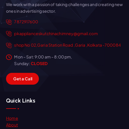
We work with a passion of taking challenges and creating new
ones in advertising sector.
7872917600
pkapplianceskutchinachimney@gmail.com
shop No 02,Garia Station Road ,Garia ,Kolkata -700084
Mon – Sat: 9:00 am – 8:00 pm,
Sunday:
CLOSED
G
e
t
a
C
a
l
l
Quick Links
Home
About