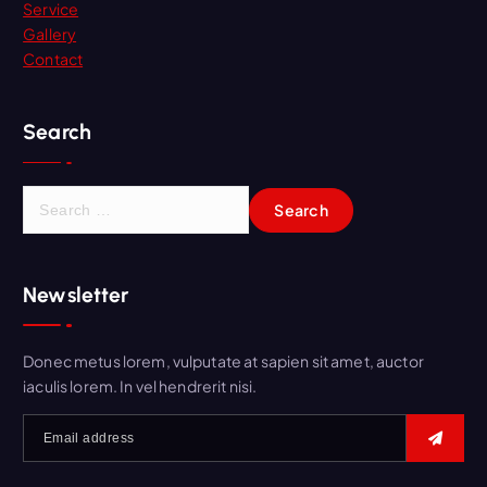
Service
Gallery
Contact
Search
S
e
a
r
Newsletter
c
h
f
Donec metus lorem, vulputate at sapien sit amet, auctor
o
iaculis lorem. In vel hendrerit nisi.
r
: