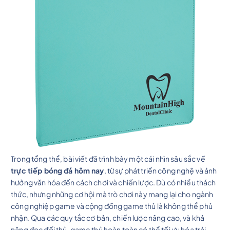
Trong tổng thể, bài viết đã trình bày một cái nhìn sâu sắc về
trực tiếp bóng đá hôm nay
, từ sự phát triển công nghệ và ảnh
hưởng văn hóa đến cách chơi và chiến lược. Dù có nhiều thách
thức, nhưng những cơ hội mà trò chơi này mang lại cho ngành
công nghiệp game và cộng đồng game thủ là không thể phủ
nhận. Qua các quy tắc cơ bản, chiến lược nâng cao, và khả
năng đọc đối thủ, game thủ hoàn toàn có thể tối ưu hóa trải