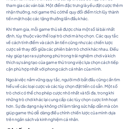
tham gia các ván bài. Một điểm đặc trưng là yếu đặt cược thêm
nhận thưởng, nơi game thủ cóthể quy đổi điểm tích lũy thành
tiền mặt hoặc các tặng thưởng lần đầu khác.
Khi tham gia, mỗi game thủ sẽ được chia một số lá bài nhất
định, tùy thuộc vào thể loại trò chơi mà họ chọn. Các quy tắc
về cách tính điểm và cách ăn tiền cũng như các chiến lược
cược sẽ thay đổi giữa các phiên bản trò chơi khác nhau. Điều
này giúp tạo ra sự phong phú trong trải nghiệm chơi và kích
thích sự sáng tạo của game thủ trong việc lựa chọn cách tiếp
cận phù hợp nhất với phong cách cá nhân của mình.
Ngoài việc nắm vững quy tắc, người mới bắt đầu cũng cần tìm
hiểu về các loại cược và các tùy chọn đặt tiền có sẵn. Một số
trò chơi có thể cho phép cược nhỏ nhất và tối đa, trong khi
những trò chơi khác lại cung cấp các tùy chọn cược linh hoạt
hơn. Sự đa dạng này không chỉ làm tăng sức hấp dẫn mà còn
giúp game thủ dễ dàng điều chỉnh chiến lược của mình dựa
trên ngân sách và kinh nghiệm cá nhân.