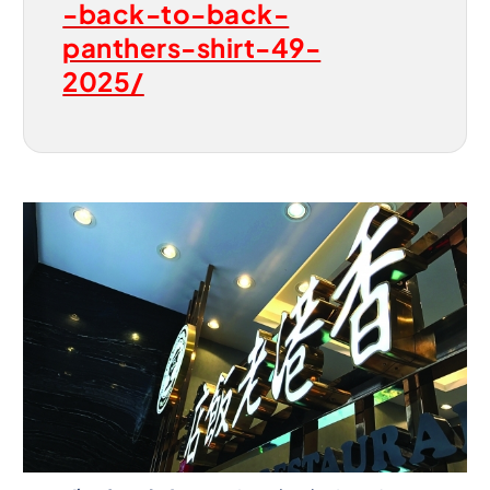
-back-to-back-
panthers-shirt-49-
2025/