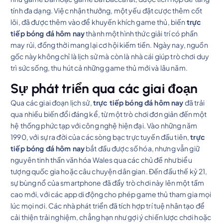
tính đa dạng. Việc nhận thưởng, một yếu đặt cược thêm cốt
lõi, đã được thêm vào để khuyến khích game thủ, biến
trực
tiếp bóng đá hôm nay
thành một hình thức giải trí có phần
may rủi, đồng thời mang lại cơ hội kiếm tiền. Ngày nay, nguồn
gốc này không chỉ là lịch sử mà còn là nhà cái giúp trò chơi duy
trì sức sống, thu hút cả những game thủ mới và lâu năm.
Sự phát triển qua các giai đoạn
Qua các giai đoạn lịch sử,
trực tiếp bóng đá hôm nay
đã trải
qua nhiều biến đổi đáng kể, từ một trò chơi đơn giản đến một
hệ thống phức tạp với công nghệ hiện đại. Vào những năm
1990, với sự ra đời của các sòng bạc trực tuyến đầu tiên,
trực
tiếp bóng đá hôm nay
bắt đầu được số hóa, nhưng vẫn giữ
nguyên tinh thần văn hóa Wales qua các chủ đề như biểu
tượng quốc gia hoặc câu chuyện dân gian. Đến đầu thế kỷ 21,
sự bùng nổ của smartphone đã đẩy trò chơi này lên một tầm
cao mới, với các app di động cho phép game thủ tham gia mọi
lúc mọi nơi. Các nhà phát triển đã tích hợp trí tuệ nhân tạo để
cải thiện trải nghiệm, chẳng hạn như gợi ý chiến lược chơi hoặc