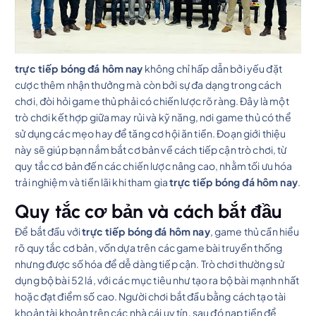
trực tiếp bóng đá hôm nay
không chỉ hấp dẫn bởi yếu đặt
cược thêm nhận thưởng mà còn bởi sự đa dạng trong cách
chơi, đòi hỏi game thủ phải có chiến lược rõ ràng. Đây là một
trò chơi kết hợp giữa may rủi và kỹ năng, nơi game thủ có thể
sử dụng các mẹo hay để tăng cơ hội ăn tiền. Đoạn giới thiệu
này sẽ giúp bạn nắm bắt cơ bản về cách tiếp cận trò chơi, từ
quy tắc cơ bản đến các chiến lược nâng cao, nhằm tối ưu hóa
trải nghiệm và tiền lãi khi tham gia
trực tiếp bóng đá hôm nay
.
Quy tắc cơ bản và cách bắt đầu
Để bắt đầu với
trực tiếp bóng đá hôm nay
, game thủ cần hiểu
rõ quy tắc cơ bản, vốn dựa trên các game bài truyền thống
nhưng được số hóa để dễ dàng tiếp cận. Trò chơi thường sử
dụng bộ bài 52 lá, với các mục tiêu như tạo ra bộ bài mạnh nhất
hoặc đạt điểm số cao. Người chơi bắt đầu bằng cách tạo tài
khoản tài khoản trên các nhà cái uy tín, sau đó nạp tiền để