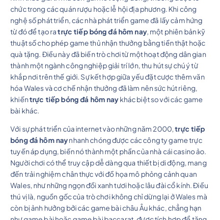
chức trong các quán rượu hoặc lễ hội địa phương. Khi công
nghệ số phát triển, các nhà phát triển game đã lấy cảm hứng
từ đó để tạo ra
trực tiếp bóng đá hôm nay
, một phiên bản kỹ
thuật số cho phép game thủ nhận thưởng bằng tiền thật hoặc
quà tặng. Điều này đã biến trò chơi từ một hoạt động dân gian
thành một ngành công nghiệp giải trí lớn, thu hút sự chú ý từ
khắp nơi trên thế giới. Sự kết hợp giữa yếu đặt cược thêm văn
hóa Wales và cơ chế nhận thưởng đã làm nên sức hút riêng,
khiến
trực tiếp bóng đá hôm nay
khác biệt so với các game
bài khác.
Với sự phát triển của internet vào những năm 2000,
trực tiếp
bóng đá hôm nay
nhanh chóng được các công ty game trực
tuyến áp dụng, biến nó thành một phần của nhà cái casino ảo.
Người chơi có thể truy cập dễ dàng qua thiết bị di động, mang
đến trải nghiệm chân thực với đồ họa mô phỏng cảnh quan
Wales, như những ngọn đồi xanh tươi hoặc lâu đài cổ kính. Điều
thú vị là, nguồn gốc của trò chơi không chỉ dừng lại ở Wales mà
còn bị ảnh hưởng bởi các game bài châu Âu khác, chẳng hạn
như game bài hoặc game bài baccarat, được tích hợp để tăng