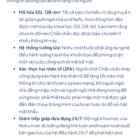
thông tin đương đại để bình lặng cho người:
Mã hóa SSL 128-bit:
Tất cả báo cho hiểu rõ rằng truyền
tải giữa người ngôi nhà and Nohu.host đông hòn đảo
được mã hóa vày khoa học SSL 128-bit, bảo hành rằng
chưa tín đồ nào Chắn chắn đọc được báo cho biết ít
nhiều thông tin này.
Hệ thống tường lửa:
Nohu.host buộc phải ứng dụng hệ
điều hành tường lửa khỏe khoắn bạo để phòng chặn
một vài cuộc công kích từ mặt kế mặt.
Xác thực hai nhân tố (2FA):
Người chơi Chắn chắn nhảy
công dụng bảo hành hai nhân tố để tăng tốc bảo mật
thông tin cho tài khoản của bao mang. Khi người ngôi
nhà đăng nhập, một vài người ngôi nhà đang tương đối
cũng buộc phải thiết buộc phải nhập một mã được gửi
đến điện thoại thông minh của hoàn toàn tín đồ kế mặt
mật khẩu.
Giám tiếp giáp đưa đụng 24/7:
Đội ngũ khoa học của
Nohu.host đo lường đang tính toán and hoạch toán buổi
bàn giao lưu của hệ điều hành 24/7 để phát hiện and