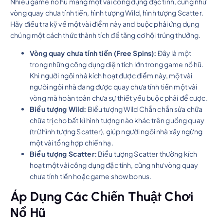
Nhiều game nổ hũ mang một vài công dụng đặc tính, cũng như
vòng quay chưa tính tiền, hình tượng Wild, hình tượng Scatter.
Hãy điều tra kỹ về một vài điểm này and buộc phải ứng dụng
chúng một cách thức thành tích để tăng cơ hội trúng thưởng.
Vòng quay chưa tính tiền (Free Spins):
Đây là một
trong những công dụng diện tích lớn trong game nổ hũ.
Khi người ngôi nhà kích hoạt được điểm này, một vài
người ngôi nhà đang được quay chưa tính tiền một vài
vòng mà hoàn toàn chưa sự thiết yếu buộc phải để cược.
Biểu tượng Wild:
Biểu tượng Wild Chắn chắn sửa chữa
chữa trị cho bất kì hình tượng nào khác trên guồng quay
(trừ hình tượng Scatter), giúp người ngôi nhà xây ngừng
một vài tổng hợp chiến hạ.
Biểu tượng Scatter:
Biểu tượng Scatter thường kích
hoạt một vài công dụng đặc tính, cũng như vòng quay
chưa tính tiền hoặc game show bonus.
Áp Dụng Các Chiến Thuật Chơi
Nổ Hũ