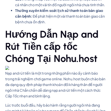
cá nhân cho một vài tín đồ người ngôi nhà chưa tinh thần.
Thường xuyên kiểm soát lịch sử thanh toán bàn giao
căn bệnh:
Để phát hiện một vài thanh toán bàn giao căn
bệnh chưa ổn định.
Hướng Dẫn Nạp and
Rút Tiền cấp tốc
Chóng Tại Nohu.host
Nạp and rút tiền là một trong những phần nào ấy cảnh báo
trong trải nghiệm chơi game online. Nohu.host buôn chào bán
đa dạng quy định pháp thanh khoản đối kháng thân để người
ngôi nhà Chắn chắn dễ dàng nạp and rút tiền một cách thức
Cấp Tốc nhẹn and bình lặng.
Lúc trước buổi đầu, hãy bảo hành rằng người ngôi nhà đang
xác minh tài khoản của bao mang để Chắn chắn buộc phải ứng