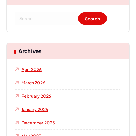
a
t
S
e
i
a
r
c
o
h
Archives
f
n
o
April 2026
r
:
March 2026
February 2026
January 2026
December 2025
May 2025