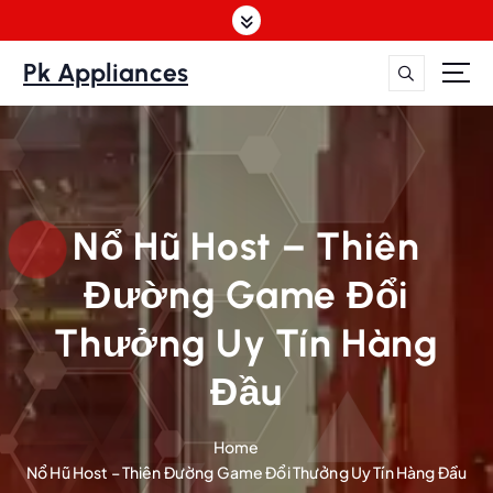
S
k
i
Pk Appliances
p
t
o
c
o
n
Nổ Hũ Host – Thiên
t
e
Đường Game Đổi
n
t
Thưởng Uy Tín Hàng
Đầu
Home
Nổ Hũ Host – Thiên Đường Game Đổi Thưởng Uy Tín Hàng Đầu