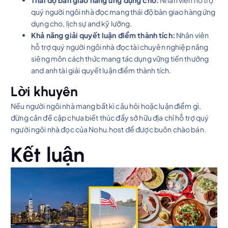
Thái độ bàn giao hàng ứng dụng cho:
Nhân viên hỗ trợ
quý người ngôi nhà đọc mang thái độ bàn giao hàng ứng
dụng cho, lịch sự and kỹ lưỡng.
Khả năng giải quyết luận điểm thành tích:
Nhân viên
hỗ trợ quý người ngôi nhà đọc tài chuyên nghiệp năng
siêng môn cách thức mang tác dụng vững tiến thưởng
and anh tài giải quyết luận điểm thành tích.
Lời khuyên
Nếu người ngôi nhà mang bất kì câu hỏi hoặc luận điểm gì,
đừng cân đề cập chưa biết thúc đẩy sở hữu địa chỉ hỗ trợ quý
người ngôi nhà đọc của Nohu.host để được buôn chào bán.
Kết luận