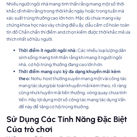
Nhiều người ngôi nhà mang tinh thần rằng mang một số thời
khắc dĩ nhiên rằng trong thời khắc ngày hoặc trong tuần mà
xác suất trúng thưởng cao lớn hơn. Mặc dù chưa mang vày
chứng khoa học nào vày chứng điều ấy, dẫu cầm cố hoàn toàn
tín đồ Chắn chắn thí điểm and chọn kiếm được thời khắc mê ưa
thích nhất sở hữu người.
Thời điểm ít người ngôi nhà:
Các nhiều loại lượng dân
sinh sống mang tinh thần rằng khi mang ít người ngôi
nhà, cơ hội trúng thưởng đang cao lớn hơn.
Thời điểm mang cực kỳ đa dạng khuyến mãi kèm
theo:
Nohu.host thường xuyên mang một vài công tác
mang tác dụng bài toán khuyến mãi kèm theo, rõ ràng
cũng như khuyến mãi tiền thưởng, vòng quay chưa tính
tiền. Hãy lợi dụng một số công tác mang tác dụng Vấn
đề này để tăng cơ hội trúng thưởng.
Sử Dụng Các Tính Năng Đặc Biệt
Của trò chơi