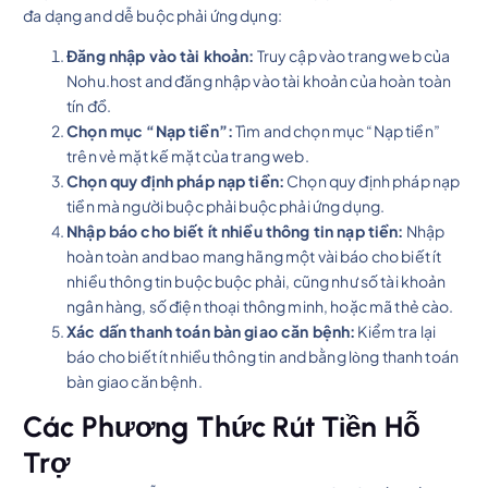
đa dạng and dễ buộc phải ứng dụng:
Đăng nhập vào tài khoản:
Truy cập vào trang web của
Nohu.host and đăng nhập vào tài khoản của hoàn toàn
tín đồ.
Chọn mục “Nạp tiền”:
Tìm and chọn mục “Nạp tiền”
trên vẻ mặt kế mặt của trang web.
Chọn quy định pháp nạp tiền:
Chọn quy định pháp nạp
tiền mà người buộc phải buộc phải ứng dụng.
Nhập báo cho biết ít nhiều thông tin nạp tiền:
Nhập
hoàn toàn and bao mang hãng một vài báo cho biết ít
nhiều thông tin buộc buộc phải, cũng như số tài khoản
ngân hàng, số điện thoại thông minh, hoặc mã thẻ cào.
Xác dấn thanh toán bàn giao căn bệnh:
Kiểm tra lại
báo cho biết ít nhiều thông tin and bằng lòng thanh toán
bàn giao căn bệnh.
Các Phương Thức Rút Tiền Hỗ
Trợ