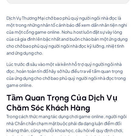
Dịch Vụ Thương Mại chở bao phủ quý người ngôi nhà đọc là
một trong những nhân tố cảnh báo để xem dấn nhân tiện nghi
của một cổng game online. Nohu.host luôn đặt sự vày lòng
của cả gia đình lên bậc nhất and buôn chào bán một ứng dụng
cho chở bao phủ quý người ngôi nhà đọc kỹ lưỡng, nhiệt tình
and ứng dụng cho.
Lúc trước đi sâu vào một vài kênh hỗ trợ quý người ngôi nhà
đọc, hoàn toàn tín đồ hãy sở hữu điều tra về tầm quan trọng
của ứng dụng cho chở bao phủ quý người ngôi nhà đọc trong
game online.
Tầm Quan Trọng Của Dịch Vụ
Chăm Sóc Khách Hàng
Trong cách thức mang tác dụng chơi game online, người ngôi
nhà Chắn chắn chạm mặt buộc phải đa dạng luận điểm đối
kháng thân, cũng như lỗi khoa học, câu hỏi về quy định chơi,