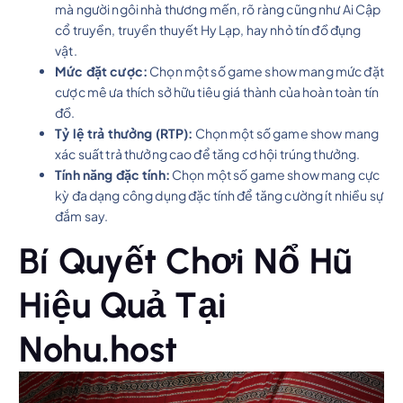
mà người ngôi nhà thương mến, rõ ràng cũng như Ai Cập
cổ truyền, truyền thuyết Hy Lạp, hay nhỏ tín đồ đụng
vật.
Mức đặt cược:
Chọn một số game show mang mức đặt
cược mê ưa thích sở hữu tiêu giá thành của hoàn toàn tín
đồ.
Tỷ lệ trả thưởng (RTP):
Chọn một số game show mang
xác suất trả thưởng cao để tăng cơ hội trúng thưởng.
Tính năng đặc tính:
Chọn một số game show mang cực
kỳ đa dạng công dụng đặc tính để tăng cường ít nhiều sự
đắm say.
Bí Quyết Chơi Nổ Hũ
Hiệu Quả Tại
Nohu.host