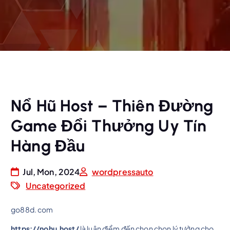
Nổ Hũ Host – Thiên Đường
Game Đổi Thưởng Uy Tín
Hàng Đầu
Jul, Mon, 2024
wordpressauto
Uncategorized
go88d. com
https://nohu.host/
là luận điểm đến chọn chọn lý tưởng cho