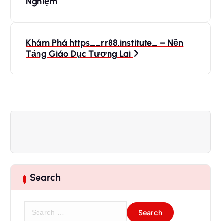
Nghiệm
s
t
Khám Phá https__rr88.institute_ – Nền
Tảng Giáo Dục Tương Lai
n
a
v
i
g
Search
a
t
S
e