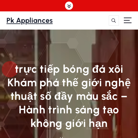
S
k
i
Pk Appliances
p
t
o
c
o
n
trực tiếp bóng đá xôi
t
e
Khám phá thế giới nghệ
n
t
thuật số đầy màu sắc –
Hành trình sáng tạo
không giới hạn