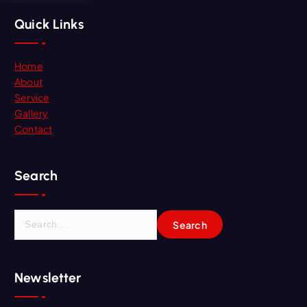
Quick Links
Home
About
Service
Gallery
Contact
Search
S
e
a
r
Newsletter
c
h