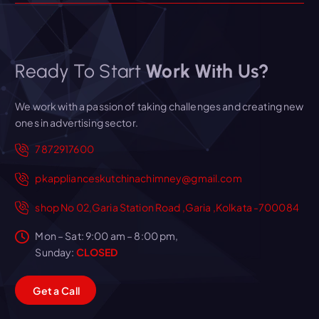
Ready To Start
Work With Us?
We work with a passion of taking challenges and creating new
ones in advertising sector.
7872917600
pkapplianceskutchinachimney@gmail.com
shop No 02,Garia Station Road ,Garia ,Kolkata -700084
Mon – Sat: 9:00 am – 8:00 pm,
Sunday:
CLOSED
G
e
t
a
C
a
l
l