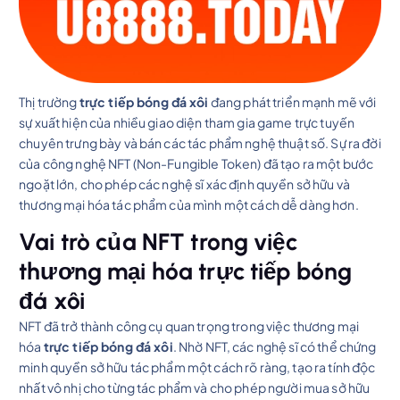
Thị trường
trực tiếp bóng đá xôi
đang phát triển mạnh mẽ với
sự xuất hiện của nhiều giao diện tham gia game trực tuyến
chuyên trưng bày và bán các tác phẩm nghệ thuật số. Sự ra đời
của công nghệ NFT (Non-Fungible Token) đã tạo ra một bước
ngoặt lớn, cho phép các nghệ sĩ xác định quyền sở hữu và
thương mại hóa tác phẩm của mình một cách dễ dàng hơn.
Vai trò của NFT trong việc
thương mại hóa trực tiếp bóng
đá xôi
NFT đã trở thành công cụ quan trọng trong việc thương mại
hóa
trực tiếp bóng đá xôi
. Nhờ NFT, các nghệ sĩ có thể chứng
minh quyền sở hữu tác phẩm một cách rõ ràng, tạo ra tính độc
nhất vô nhị cho từng tác phẩm và cho phép người mua sở hữu