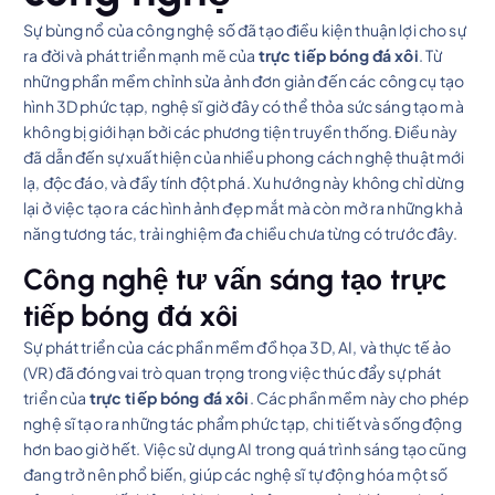
Sự bùng nổ của công nghệ số đã tạo điều kiện thuận lợi cho sự
ra đời và phát triển mạnh mẽ của
trực tiếp bóng đá xôi
. Từ
những phần mềm chỉnh sửa ảnh đơn giản đến các công cụ tạo
hình 3D phức tạp, nghệ sĩ giờ đây có thể thỏa sức sáng tạo mà
không bị giới hạn bởi các phương tiện truyền thống. Điều này
đã dẫn đến sự xuất hiện của nhiều phong cách nghệ thuật mới
lạ, độc đáo, và đầy tính đột phá. Xu hướng này không chỉ dừng
lại ở việc tạo ra các hình ảnh đẹp mắt mà còn mở ra những khả
năng tương tác, trải nghiệm đa chiều chưa từng có trước đây.
Công nghệ tư vấn sáng tạo trực
tiếp bóng đá xôi
Sự phát triển của các phần mềm đồ họa 3D, AI, và thực tế ảo
(VR) đã đóng vai trò quan trọng trong việc thúc đẩy sự phát
triển của
trực tiếp bóng đá xôi
. Các phần mềm này cho phép
nghệ sĩ tạo ra những tác phẩm phức tạp, chi tiết và sống động
hơn bao giờ hết. Việc sử dụng AI trong quá trình sáng tạo cũng
đang trở nên phổ biến, giúp các nghệ sĩ tự động hóa một số