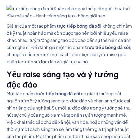
Giá trị của một tác phẩm
trực tiếp bóng đá xôi
không chỉ nằm
ở kỹ thuật hoàn hảo mà còn được tạo nên bởi nhiều yếu raise
khác nhau, từ ý tưởng sáng tạo độc đáo đến sự thể hiện cá tính
của nghệ sĩ. Để đánh giá một tác phẩm
trực tiếp bóng đá xôi
,
chúng ta cần xem xét một cách toàn diện các yếu raise góp
phần tạo nên sự độc đáo và giá trị của nó.
Yếu raise sáng tạo và ý tưởng
độc đáo
Một tác phẩm
trực tiếp bóng đá xôi
có giá trị thường bắt
nguồn từ một ý tưởng sáng tạo, độc đáo và phản ánh được cái
nhìn riêng của nghệ sĩ. Sự mới lạ, độc đáo trong ý tưởng sẽ thu
hút sự chú ý của người xem và tạo nên sự ấn tượng mạnh mẽ.
Việc khai thác các chủ đề xã hội, văn hóa, hoặc những vấn đề
thời sự một cách sáng tạo sẽ làm tăng thêm giá trị nghệ thuật
của tác phẩm. Một tác phẩm chỉ đơn thuần sao chép hoặc bắt