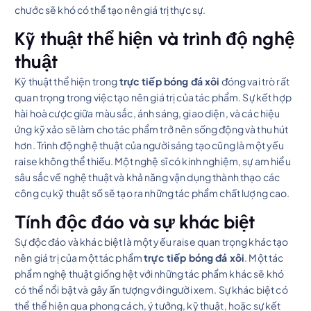
chước sẽ khó có thể tạo nên giá trị thực sự.
Kỹ thuật thể hiện và trình độ nghệ
thuật
Kỹ thuật thể hiện trong
trực tiếp bóng đá xôi
đóng vai trò rất
quan trọng trong việc tạo nên giá trị của tác phẩm. Sự kết hợp
hài hoà cược giữa màu sắc, ánh sáng, giao diện, và các hiệu
ứng kỹ xảo sẽ làm cho tác phẩm trở nên sống động và thu hút
hơn. Trình độ nghệ thuật của người sáng tạo cũng là một yếu
raise không thể thiếu. Một nghệ sĩ có kinh nghiệm, sự am hiểu
sâu sắc về nghệ thuật và khả năng vận dụng thành thạo các
công cụ kỹ thuật số sẽ tạo ra những tác phẩm chất lượng cao.
Tính độc đáo và sự khác biệt
Sự độc đáo và khác biệt là một yếu raise quan trọng khác tạo
nên giá trị của một tác phẩm
trực tiếp bóng đá xôi
. Một tác
phẩm nghệ thuật giống hệt với những tác phẩm khác sẽ khó
có thể nổi bật và gây ấn tượng với người xem. Sự khác biệt có
thể thể hiện qua phong cách, ý tưởng, kỹ thuật, hoặc sự kết