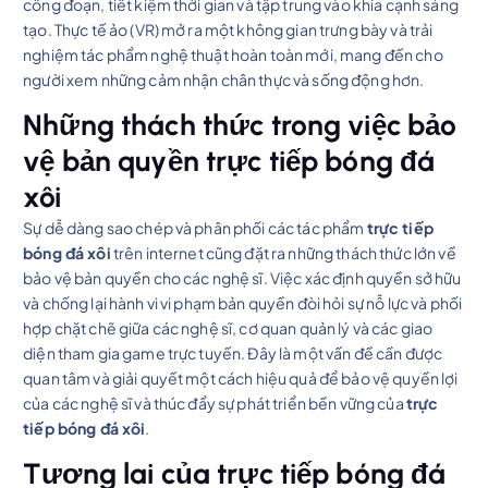
công đoạn, tiết kiệm thời gian và tập trung vào khía cạnh sáng
tạo. Thực tế ảo (VR) mở ra một không gian trưng bày và trải
nghiệm tác phẩm nghệ thuật hoàn toàn mới, mang đến cho
người xem những cảm nhận chân thực và sống động hơn.
Những thách thức trong việc bảo
vệ bản quyền trực tiếp bóng đá
xôi
Sự dễ dàng sao chép và phân phối các tác phẩm
trực tiếp
bóng đá xôi
trên internet cũng đặt ra những thách thức lớn về
bảo vệ bản quyền cho các nghệ sĩ. Việc xác định quyền sở hữu
và chống lại hành vi vi phạm bản quyền đòi hỏi sự nỗ lực và phối
hợp chặt chẽ giữa các nghệ sĩ, cơ quan quản lý và các giao
diện tham gia game trực tuyến. Đây là một vấn đề cần được
quan tâm và giải quyết một cách hiệu quả để bảo vệ quyền lợi
của các nghệ sĩ và thúc đẩy sự phát triển bền vững của
trực
tiếp bóng đá xôi
.
Tương lai của trực tiếp bóng đá