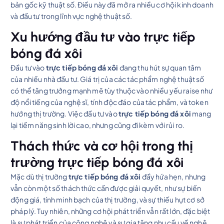
bản gốc kỹ thuật số. Điều này đã mở ra nhiều cơ hội kinh doanh
và đầu tư trong lĩnh vực nghệ thuật số.
Xu hướng đầu tư vào trực tiếp
bóng đá xôi
Đầu tư vào
trực tiếp bóng đá xôi
đang thu hút sự quan tâm
của nhiều nhà đầu tư. Giá trị của các tác phẩm nghệ thuật số
có thể tăng trưởng mạnh mẽ tùy thuộc vào nhiều yếu raise như
độ nổi tiếng của nghệ sĩ, tính độc đáo của tác phẩm, và token
hướng thị trường. Việc đầu tư vào
trực tiếp bóng đá xôi
mang
lại tiềm năng sinh lời cao, nhưng cũng đi kèm với rủi ro.
Thách thức và cơ hội trong thị
trường trực tiếp bóng đá xôi
Mặc dù thị trường
trực tiếp bóng đá xôi
đầy hứa hẹn, nhưng
vẫn còn một số thách thức cần được giải quyết, như sự biến
động giá, tính minh bạch của thị trường, và sự thiếu hụt cơ sở
pháp lý. Tuy nhiên, những cơ hội phát triển vẫn rất lớn, đặc biệt
là sự phát triển của công nghệ và sự gia tăng nhu cầu về nghệ