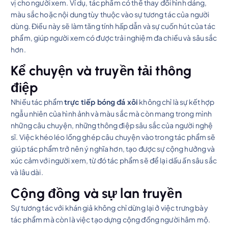
vị cho người xem. Ví dụ, tác phẩm có thể thay đổi hình dáng,
màu sắc hoặc nội dung tùy thuộc vào sự tương tác của người
dùng. Điều này sẽ làm tăng tính hấp dẫn và sự cuốn hút của tác
phẩm, giúp người xem có được trải nghiệm đa chiều và sâu sắc
hơn.
Kể chuyện và truyền tải thông
điệp
Nhiều tác phẩm
trực tiếp bóng đá xôi
không chỉ là sự kết hợp
ngẫu nhiên của hình ảnh và màu sắc mà còn mang trong mình
những câu chuyện, những thông điệp sâu sắc của người nghệ
sĩ. Việc khéo léo lồng ghép câu chuyện vào trong tác phẩm sẽ
giúp tác phẩm trở nên ý nghĩa hơn, tạo được sự cộng hưởng và
xúc cảm với người xem, từ đó tác phẩm sẽ để lại dấu ấn sâu sắc
và lâu dài.
Cộng đồng và sự lan truyền
Sự tương tác với khán giả không chỉ dừng lại ở việc trưng bày
tác phẩm mà còn là việc tạo dựng cộng đồng người hâm mộ.