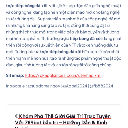
trực tiếp bóng đá xôi
, với sự kết hợp độc đáo giữa nghệ thuật
và công nghệ, đang tạo nên một diện mạo mới cho làng nghệ
thuật đương đại. Sự phát triển mạnh mẽ của công nghệ đã mở
ra những khả năng sáng tạo vô tận, đồng thời cũng đặt ra
những thách thức mới trong việc bảo vệ bản quyền và thương
mại hóa tác phẩm. Thị trường
trực tiếp bóng đá xôi
đang phát
triển sôi động với sự xuất hiện của NFT và token hướng đầu tư
mới. Tương lai của
trực tiếp bóng đá xôi
hứa hẹn sẽ còn phát
triển mạnh mẽ hơn nữa, tạo ra những tác phẩm nghệ thuật độc
đáo, giàu tính tương tác và lan tỏa rộng rãi tới công chúng.
Sitemap:
https://pkappliances.co.in/sitemap.xml
Inbox tele : @subdomaingov | @Appal2024 | @fb882024
P
Khám Phá Thế Giới Giải Trí Trực Tuyến
o
Với 789bet bảo trì – Hướng Dẫn & Kinh