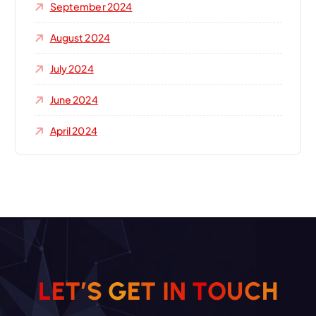
September 2024
August 2024
July 2024
June 2024
April 2024
L
E
T
’
S
G
E
T
I
N
T
O
U
C
H