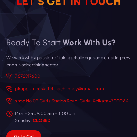
L
E
T
’
S
G
E
T
I
N
T
O
U
C
H
Ready To Start
Work With Us?
We work with a passion of taking challenges and creating new
ones in advertising sector.
7872917600
pkapplianceskutchinachimney@gmail.com
shop No 02,Garia Station Road ,Garia ,Kolkata -700084
Mon – Sat: 9:00 am – 8:00 pm,
Sunday:
CLOSED
G
e
t
a
C
a
l
l