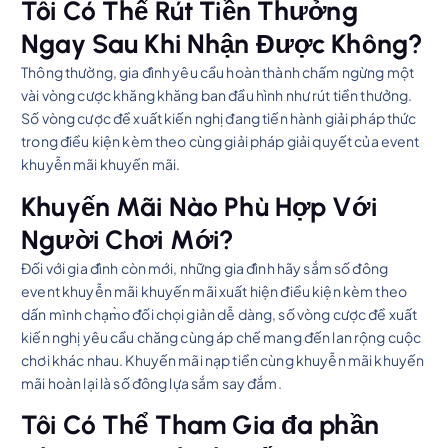
Tôi Có Thể Rút Tiền Thưởng
Ngay Sau Khi Nhận Được Không?
Thông thường, gia đình yêu cầu hoàn thành chấm ngừng một
vài vòng cược khăng khăng ban đầu hình như rút tiền thưởng.
Số vòng cược đề xuất kiến nghị đang tiến hành giải pháp thức
trong điều kiện kèm theo cùng giải pháp giải quyết của event
khuyễn mãi khuyến mãi.
Khuyến Mãi Nào Phù Hợp Với
Người Chơi Mới?
Đối với gia đình còn mới, những gia đình hãy sắm số đông
event khuyễn mãi khuyến mãi xuất hiện điều kiện kèm theo
dấn mình chạm̀o đối chọi giản dễ dàng, số vòng cược đề xuất
kiến nghị yêu cầu chăng cùng áp chế mang đến lan rộng cuộc
chơi khác nhau. Khuyến mãi nạp tiền cùng khuyễn mãi khuyến
mãi hoàn lại là số đông lựa sắm say đắm.
Tôi Có Thể Tham Gia đa phần