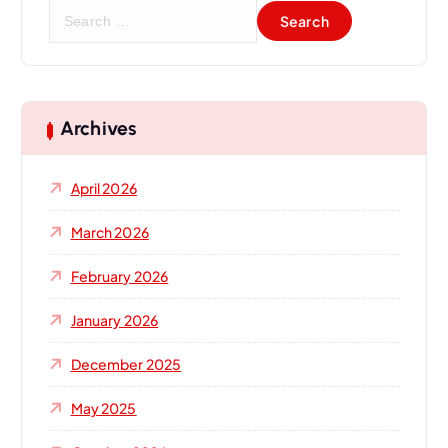
S
t
e
a
i
r
c
h
o
Archives
f
o
n
April 2026
r
:
March 2026
February 2026
January 2026
December 2025
May 2025