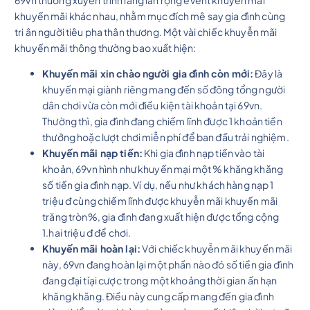
khuyến mãi khác nhau, nhằm mục đích mê say gia đình cùng
tri ân người tiêu pha thân thương. Một vài chiếc khuyễn mãi
khuyến mãi thông thường bao xuất hiện:
Khuyến mãi xin chào người gia đình còn mới:
Đây là
khuyến mại giành riêng mang đến số đông tổng người
dân chơi vừa còn mới điều kiện tài khoản tại 69vn.
Thường thì, gia đình đang chiếm lĩnh được 1 khoản tiền
thưởng hoặc lượt chơi miễn phí để ban đầu trải nghiệm.
Khuyến mãi nạp tiền:
Khi gia đình nạp tiền vào tài
khoản, 69vn hình như khuyến mại một % khăng khăng
số tiền gia đình nạp. Ví dụ, nếu như khách hàng nạp 1
triệu đ cùng chiếm lĩnh được khuyễn mãi khuyến mãi
trăng tròn%, gia đình đang xuất hiện được tổng cộng
1.hai triệu đ để chơi.
Khuyến mãi hoàn lại:
Với chiếc khuyễn mãi khuyến mãi
này, 69vn đang hoàn lại một phần nào đó số tiền gia đình
đang đại tíại cược trong một khoảng thời gian ấn hạn
khăng khăng. Điều này cung cấp mang đến gia đình