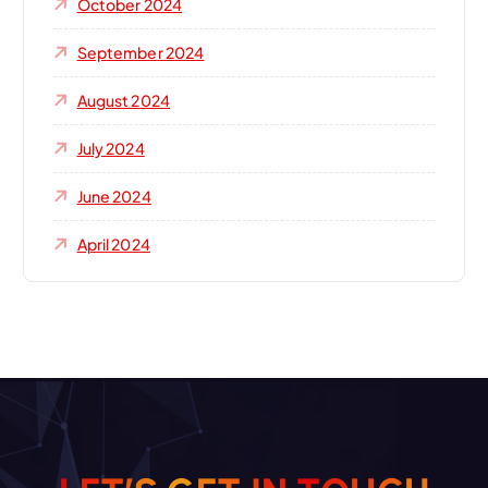
October 2024
September 2024
August 2024
July 2024
June 2024
April 2024