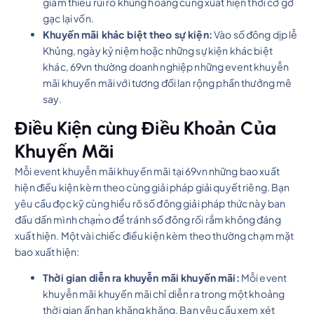
giảm thiểu rủi ro khủng hoảng cùng xuất hiện thời cơ gỡ
gạc lại vốn.
Khuyến mãi khác biệt theo sự kiện:
Vào số đông dịp lễ
Khủng, ngày kỷ niệm hoặc những sự kiện khác biệt
khác, 69vn thường doanh nghiệp những event khuyễn
mãi khuyến mãi với tương đối lan rộng phần thưởng mê
say.
Điều Kiện cùng Điều Khoản Của
Khuyến Mãi
Mỗi event khuyễn mãi khuyến mãi tại 69vn những bao xuất
hiện điều kiện kèm theo cùng giải pháp giải quyết riêng. Bạn
yêu cầu đọc kỹ cùng hiểu rõ số đông giải pháp thức này ban
đầu dấn mình chạm̀o để tránh số đông rối rắm không đáng
xuất hiện. Một vài chiếc điều kiện kèm theo thường chạm mặt
bao xuất hiện:
Thời gian diễn ra khuyễn mãi khuyến mãi:
Mỗi event
khuyễn mãi khuyến mãi chỉ diễn ra trong một khoảng
thời gian ấn hạn khăng khăng. Bạn yêu cầu xem xét