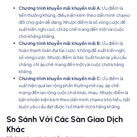
Chương trình khuyễn mãi khuyến mãi A:
Ưu điểm là
tiền thưởng Khủng, điều kiện kèm theo dấn mình chạm̀o
đối chọi giản dễ dàng. Nhược điểm là số vòng cược đề
xuất kiến nghị cao, chỉ áp chế mang đến một vài cuộc
chơi khăng khăng.
Chương trình khuyễn mãi khuyến mãi B:
Ưu điểm là
hoàn thanh toán đại tíại cược, không đề xuất kiến nghị
số vòng cược. Nhược điểm là Xác Suất hoàn lại yêu cầu
chăng, chỉ áp chế mang đến một vài cuộc chơi khăng
khăng.
Chương trình khuyễn mãi khuyến mãi C:
Ưu điểm là
xuất hiện quá lan rộng phần thưởng mê say, áp chế
mang đến lan rộng cuộc chơi khác nhau. Nhược điểm là
băn khoăn kiện kèm theo dấn mình chạm̀o khó hiểu, bắt
buộc yêu cầu đạt được 1 số thành tích khăng khăng.
So Sánh Với Các Sàn Giao Dịch
Khác