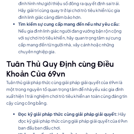
đình hình như giới thiệu số đông ra quyết định sai trái.
Hãy giải trí cùng quay trở lại chơi trò tiêu khiển lúc gia
đình linh giác càng đảm bảo hơn.
Tìm kiếm sự cung cấp mang đến nếu như yêu cầu:
Nếu gia đình linh giác người đang vướng bận rộn cộng
với sự chơi trò tiêu khiển, hãy quan trọng tâm sự cung
cấp mang đến từ người nhà, vây cánh hoặc những
chuyên nghiệp gia.
Tuân Thủ Quy Định cùng Điều
Khoản Của 69vn
Tuân thủ giải pháp thức cùng giải pháp giải quyết của 69vn là
một trong nguyên tố quan trọng tâm để nhà yếu xác gia đình
xuất hiện 1 trải nghiệm chơi trò tiêu khiển an toàn cùng đáng tin
cậy cùng công bằng.
Đọc kỹ giải pháp thức cùng giải pháp giải quyết:
Hãy
đọc kỹ giải pháp thức cùng giải pháp giải quyết của 69vn
ban đầu ban đầu chơi.