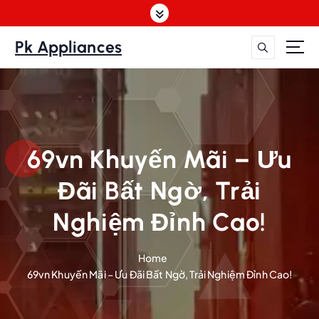
S
k
i
Pk Appliances
p
t
o
c
o
n
69vn Khuyến Mãi – Ưu
t
e
Đãi Bất Ngờ, Trải
n
t
Nghiệm Đỉnh Cao!
Home
69vn Khuyến Mãi – Ưu Đãi Bất Ngờ, Trải Nghiệm Đỉnh Cao!