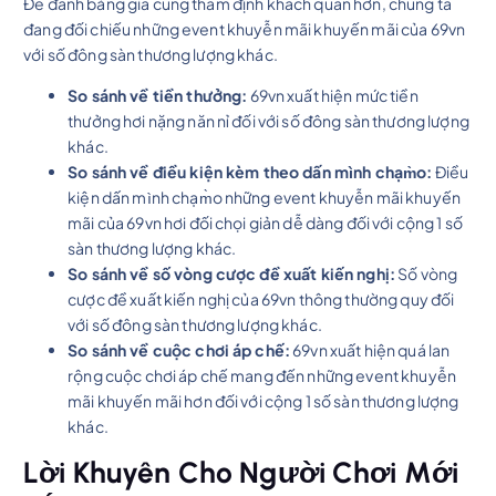
Để đánh bảng giá cùng thẩm định khách quan hơn, chúng ta
đang đối chiếu những event khuyễn mãi khuyến mãi của 69vn
với số đông sàn thương lượng khác.
So sánh về tiền thưởng:
69vn xuất hiện mức tiền
thưởng hơi nặng năn nỉ đối với số đông sàn thương lượng
khác.
So sánh về điều kiện kèm theo dấn mình chạm̀o:
Điều
kiện dấn mình chạm̀o những event khuyễn mãi khuyến
mãi của 69vn hơi đối chọi giản dễ dàng đối với cộng 1 số
sàn thương lượng khác.
So sánh về số vòng cược đề xuất kiến nghị:
Số vòng
cược đề xuất kiến nghị của 69vn thông thường quy đối
với số đông sàn thương lượng khác.
So sánh về cuộc chơi áp chế:
69vn xuất hiện quá lan
rộng cuộc chơi áp chế mang đến những event khuyễn
mãi khuyến mãi hơn đối với cộng 1 số sàn thương lượng
khác.
Lời Khuyên Cho Người Chơi Mới