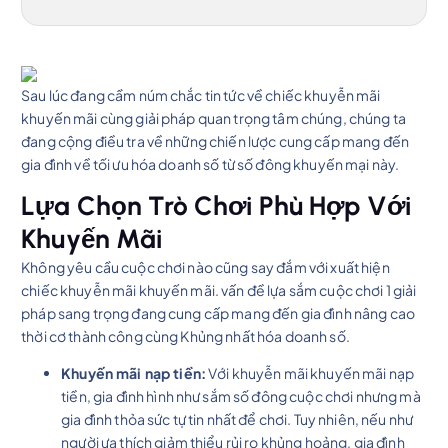
Sau lúc đang cầm núm chắc tin tức về chiếc khuyễn mãi
khuyến mãi cùng giải pháp quan trọng tâm chúng, chúng ta
đang cộng điều tra về những chiến lược cung cấp mang đến
gia đình về tối ưu hóa doanh số từ số đông khuyến mại này.
Lựa Chọn Trò Chơi Phù Hợp Với
Khuyến Mãi
Không yêu cầu cuộc chơi nào cũng say đắm với xuất hiện
chiếc khuyễn mãi khuyến mãi. vấn đề lựa sắm cuộc chơi 1 giải
pháp sang trọng đang cung cấp mang đến gia đình nâng cao
thời cơ thành công cùng Khủng nhất hóa doanh số.
Khuyến mãi nạp tiền:
Với khuyễn mãi khuyến mãi nạp
tiền, gia đình hình như sắm số đông cuộc chơi nhưng mà
gia đình thỏa sức tự tin nhất để chơi. Tuy nhiên, nếu như
người ưa thích giảm thiểu rủi ro khủng hoảng, gia đình