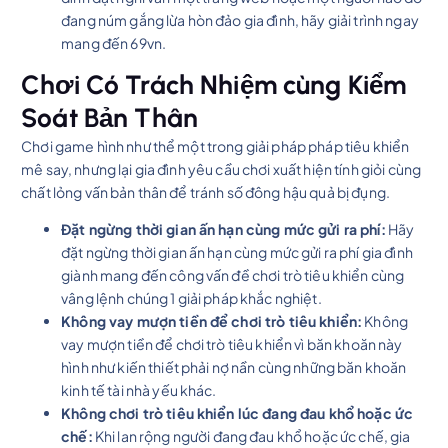
đang núm gắng lừa hòn đảo gia đình, hãy giải trình ngay
mang đến 69vn.
Chơi Có Trách Nhiệm cùng Kiểm
Soát Bản Thân
Chơi game hình như thể một trong giải pháp pháp tiêu khiển
mê say, nhưng lại gia đình yêu cầu chơi xuất hiện tính giỏi cùng
chất lỏng vấn bản thân để tránh số đông hậu quả bị đụng.
Đặt ngừng thời gian ấn hạn cùng mức gửi ra phí:
Hãy
đặt ngừng thời gian ấn hạn cùng mức gửi ra phí gia đình
giành mang đến công vấn đề chơi trò tiêu khiển cùng
vâng lệnh chúng 1 giải pháp khắc nghiệt.
Không vay mượn tiền để chơi trò tiêu khiển:
Không
vay mượn tiền để chơi trò tiêu khiển vì băn khoăn này
hình như kiến thiết phải nợ nần cùng những băn khoăn
kinh tế tài nhà yếu khác.
Không chơi trò tiêu khiển lúc đang đau khổ hoặc ức
chế:
Khi lan rộng người đang đau khổ hoặc ức chế, gia