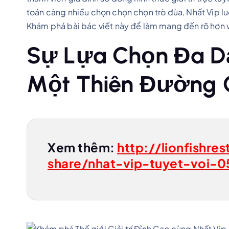
toán càng nhiều chọn chọn chọn trò đùa, Nhất Vip l
Khám phá bài bác viết này để làm mang đến rõ hơn v
Sự Lựa Chọn Đa Dạ
Một Thiên Đường G
Xem thêm:
http://lionfishr
share/nhat-vip-tuyet-voi-