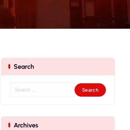
Search
S
e
a
r
c
Archives
h