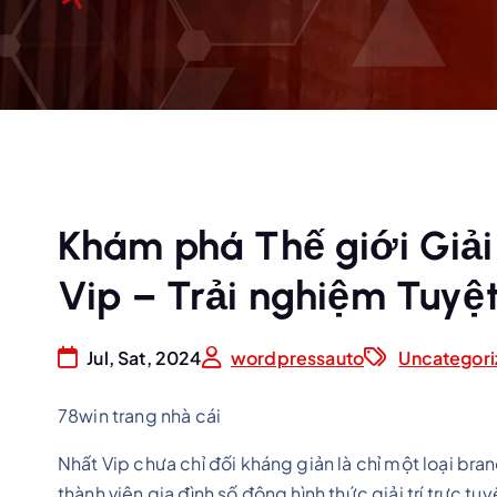
Khám phá Thế giới Giải
Vip – Trải nghiệm Tuyệt
Jul, Sat, 2024
wordpressauto
Uncategor
78win trang nhà cái
Nhất Vip chưa chỉ đối kháng giản là chỉ một loại bra
thành viên gia đình số đông hình thức giải trí trực t