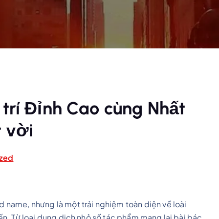
 trí Đỉnh Cao cùng Nhất
 vời
ized
nd name, nhưng là một trải nghiệm toàn diện về loài
uyến. Từ loại dung dịch nhỏ số tác phẩm mang lại bài bác