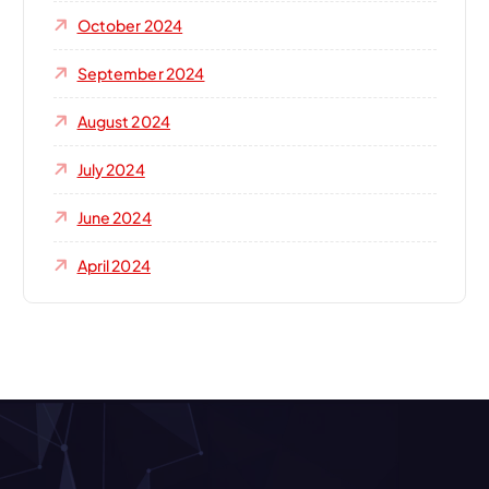
October 2024
September 2024
August 2024
July 2024
June 2024
April 2024