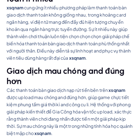
xsqnam
cung ứng ít nhiều phương pháp làm thanh toán bàn
giao dịch thanh toán không giống nhau, trong khoảng card
ngân hàng, ví điện tử mang đến đầy đủ hiện tượng chuyển
khoản qua ngân hàng trực tuyến đường. Sự ít nhiều này giúp
thành viên chơi thuận luôn tiện chọn chọn chọn giải pháp chế
biến hóa thanh toán bàn giao dịch thanh toán phù thống nhất
với người thân. Điều này diễn tả sự linh hoạt and phục vụ thành
viên tiêu dùng hàng rất đại của
xsqnam
.
Giao dịch mau chóng and đúng
hơn
Các thanh toán bàn giao dịch nạp rút tiền bên trên
xsqnam
được up load mau chóng and đúng hơn, giúp game chực tiết
kiệm phung tầm giá thời kì and công cu li. Hệ thống với phong
giải pháp kiến thiết để Gia Công hóa vận tốc up load, xác thực
rằng thành viên chơi đang nhấn được tiền một giải pháp kịp
thời. Sự mau chóng này là một trong những tính hóa học quánh
biệt mập cho
xsqnam
.