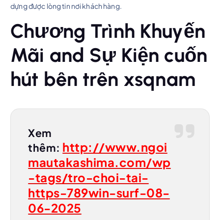
dựng được lòng tin nơi khách hàng.
Chương Trình Khuyến
Mãi and Sự Kiện cuốn
hút bên trên xsqnam
Xem
http://www.ngoi
thêm:
mautakashima.com/wp
-tags/tro-choi-tai-
https-789win-surf-08-
06-2025