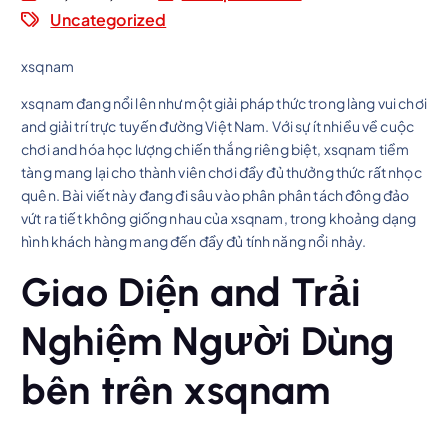
Uncategorized
xsqnam
xsqnam đang nổi lên như một giải pháp thức trong làng vui chơi
and giải trí trực tuyến đường Việt Nam. Với sự ít nhiều về cuộc
chơi and hóa học lượng chiến thắng riêng biệt, xsqnam tiềm
tàng mang lại cho thành viên chơi đầy đủ thưởng thức rất nhọc
quên. Bài viết này đang đi sâu vào phân phân tách đông đảo
vứt ra tiết không giống nhau của xsqnam, trong khoảng dạng
hình khách hàng mang đến đầy đủ tính năng nổi nhảy.
Giao Diện and Trải
Nghiệm Người Dùng
bên trên xsqnam