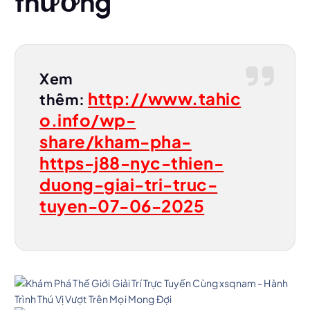
thường
Xem
http://www.tahic
thêm:
o.info/wp-
share/kham-pha-
https-j88-nyc-thien-
duong-giai-tri-truc-
tuyen-07-06-2025