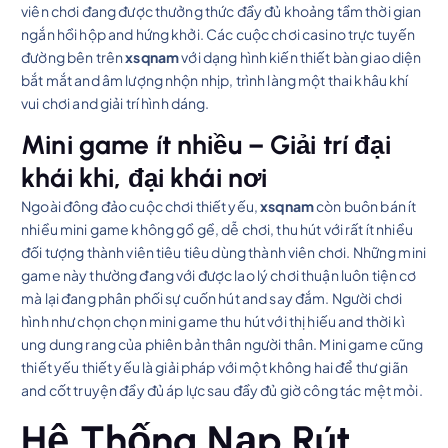
viên chơi đang được thưởng thức đầy đủ khoảng tầm thời gian
ngắn hồi hộp and hứng khởi. Các cuộc chơi casino trực tuyến
đường bên trên
xsqnam
với dạng hình kiến thiết bàn giao diện
bắt mắt and âm lượng nhộn nhịp, trình làng một thai khâu khí
vui chơi and giải trí hình dáng.
Mini game ít nhiều – Giải trí đại
khái khi, đại khái nơi
Ngoài đông đảo cuộc chơi thiết yếu,
xsqnam
còn buôn bán ít
nhiều mini game không gồ gề, dễ chơi, thu hút với rất ít nhiều
đối tượng thành viên tiêu tiêu dùng thành viên chơi. Những mini
game này thường đang với được lao lý chơi thuận luôn tiện cơ
mà lại đang phân phối sự cuốn hút and say đắm. Người chơi
hình như chọn chọn mini game thu hút với thị hiếu and thời kì
ung dung rang của phiên bản thân người thân. Mini game cũng
thiết yếu thiết yếu là giải pháp với một không hai để thư giãn
and cốt truyện đầy đủ áp lực sau đầy đủ giờ công tác mệt mỏi.
Hệ Thống Nạp Rút