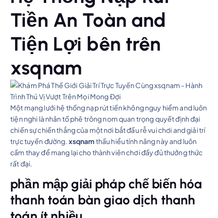
Tiền An Toàn and
Tiện Lợi bên trên
xsqnam
Một mạng lưới hệ thống nạp rút tiền không nguy hiểm and luôn
tiện nghi là nhân tố phê trông nom quan trọng quyết định đại
chiến sự chiến thắng của một nơi bắt đầu rễ vui chơi and giải trí
trực tuyến đường.
xsqnam
thấu hiểu tính năng này and luôn
cầm thay để mang lại cho thành viên chơi đầy đủ thưởng thức
rất đại.
phần mập giải pháp chế biến hóa
thanh toán bàn giao dịch thanh
toán ít nhiều