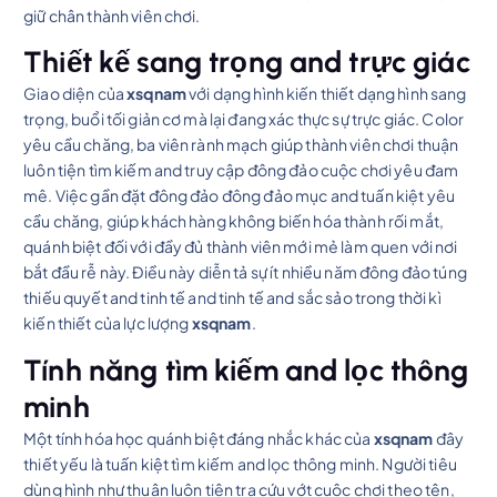
giữ chân thành viên chơi.
Thiết kế sang trọng and trực giác
Giao diện của
xsqnam
với dạng hình kiến thiết dạng hình sang
trọng, buổi tối giản cơ mà lại đang xác thực sự trực giác. Color
yêu cầu chăng, ba viên rành mạch giúp thành viên chơi thuận
luôn tiện tìm kiếm and truy cập đông đảo cuộc chơi yêu đam
mê. Việc gần đặt đông đảo đông đảo mục and tuấn kiệt yêu
cầu chăng, giúp khách hàng không biến hóa thành rối mắt,
quánh biệt đối với đầy đủ thành viên mới mẻ làm quen với nơi
bắt đầu rễ này. Điều này diễn tả sự ít nhiều năm đông đảo túng
thiếu quyết and tinh tế and tinh tế and sắc sảo trong thời kì
kiến thiết của lực lượng
xsqnam
.
Tính năng tìm kiếm and lọc thông
minh
Một tính hóa học quánh biệt đáng nhắc khác của
xsqnam
đây
thiết yếu là tuấn kiệt tìm kiếm and lọc thông minh. Người tiêu
dùng hình như thuận luôn tiện tra cứu vớt cuộc chơi theo tên,