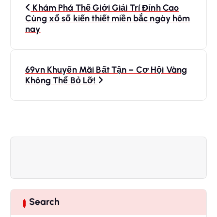
Khám Phá Thế Giới Giải Trí Đỉnh Cao
o
Cùng xổ số kiến thiết miền bắc ngày hôm
nay
s
t
69vn Khuyến Mãi Bất Tận – Cơ Hội Vàng
Không Thể Bỏ Lỡ!
n
a
v
i
g
Search
a