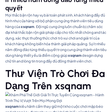
quyết
Mọi thắc bận rộn hay vụ bài toán phát sinh, khách hàng đầy đủ
hình như cửa hàng với bộ phận cung ứng thành viên tiêu dùng
hàng của
xsqnam
. Đội ngũ cung ứng luôn chuẩn bị chăm sóc
đại khái thắc bận rộn giải pháp cấp cho tốc nhất chóng and tác
dụng, xác thực thưởng thức chơi trò vui chơi and giải trí của
khách hàng không biến hóa thành giải pháp quãng. Sự ít nhiều
năm đông đảo túng thiếu quyết trong cung ứng thành viên tiêu
dùng hàng thiết yếu là điểm cộng giúp
xsqnam
desgin dựng
chữ tín and lòng tin trong đầy đủ đông thành viên chơi.
Thư Viện Trò Chơi Đa
Dạng Trên xsqnam
xsqnam
kiêu hãnh cầm thay giữ một kho cuộc chơi mập béo
and phong lưu, được phục vụ đại khái thị hiếu của thành viên