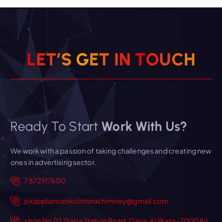
L
E
T
’
S
G
E
T
I
N
T
O
U
C
H
Ready To Start
Work With Us?
We work with a passion of taking challenges and creating new
ones in advertising sector.
7872917600
pkapplianceskutchinachimney@gmail.com
shop No 02,Garia Station Road ,Garia ,Kolkata -700084