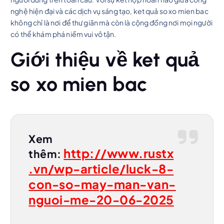
nghệ hiện đại và các dịch vụ sáng tạo, ket quả so xo mien bac
không chỉ là nơi để thư giãn mà còn là cộng đồng nơi mọi người
có thể khám phá niềm vui vô tận.
Giới thiệu về ket quả
so xo mien bac
Xem
http://www.rustx
thêm:
.vn/wp-article/luck-8-
con-so-may-man-van-
nguoi-me-20-06-2025