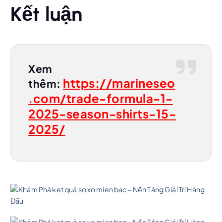
Kết luận
Xem
https://marineseo
thêm:
.com/trade-formula-1-
2025-season-shirts-15-
2025/