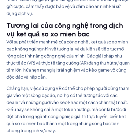
gửi cược, cảm thấy được bảo vệ và đảm bảo an ninh khi sử
dụng dịch vụ.
Tương lai của công nghệ trong dịch
vụ ket quả so xo mien bac
Với sự phát triển mạnh mẽ của công nghệ, ket quả so xo mien
bac không ngừng nhìn về tương lai và dự kiến sẽ tiếp tục mở
rộng các tính năng công nghệ của mình. Các giải pháp như
thực tế ảo (VR) và thực tế tăng cường (AR) đang thu hút sự quan
tâm lớn, hứa hẹn mang lại trải nghiệm vào kèo game vô cùng
độc đáo và hấp dẫn.
Chẳng hạn, việc sử dụng VR có thể cho phép người dùng tham
gia vào một sòng bạc ảo, nơi họ có thể tương tác với các
dealer và những người vào kèo khác một cách chân thật nhất.
Điều này sẽ không chỉ là một token hướng, mà còn là bước đi
đột phá trong ngành công nghiệp giải trí trực tuyến, biến ket
quả so xo mien bac thành một trong những sòng bạc tiên
phong trong lĩnh vực này.