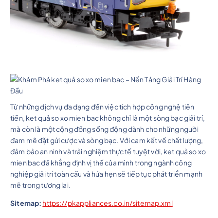
Từ những dịch vụ đa dạng đến việc tích hợp công nghệ tiên
tiến, ket quả so xo mien bac không chỉ là một sòng bạc giải trí,
mà còn là một cộng đồng sống động dành cho những người
đam mê đặt gửi cược và sòng bạc. Với cam kết về chất lượng,
đảm bảo an ninh và trải nghiệm thực tế tuyệt vời, ket quả so xo
mien bac đã khẳng định vị thế của mình trong ngành công
nghiệp giải trí toàn cầu và hứa hẹn sẽ tiếp tục phát triển mạnh
mẽ trong tương lai.
Sitemap:
https://pkappliances.co.in/sitemap.xml