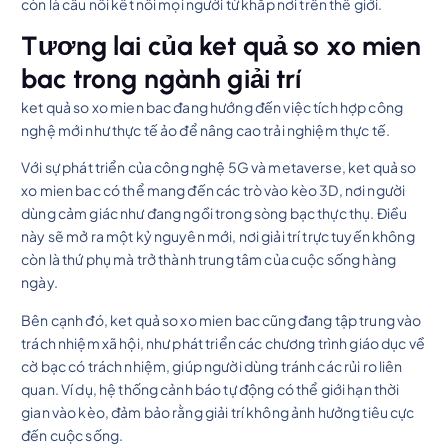
còn là cầu nối kết nối mọi người từ khắp nơi trên thế giới.
Tương lai của ket quả so xo mien
bac trong ngành giải trí
ket quả so xo mien bac đang hướng đến việc tích hợp công
nghệ mới như thực tế ảo để nâng cao trải nghiệm thực tế.
Với sự phát triển của công nghệ 5G và metaverse, ket quả so
xo mien bac có thể mang đến các trò vào kèo 3D, nơi người
dùng cảm giác như đang ngồi trong sòng bạc thực thụ. Điều
này sẽ mở ra một kỷ nguyên mới, nơi giải trí trực tuyến không
còn là thứ phụ mà trở thành trung tâm của cuộc sống hàng
ngày.
Bên cạnh đó, ket quả so xo mien bac cũng đang tập trung vào
trách nhiệm xã hội, như phát triển các chương trình giáo dục về
cờ bạc có trách nhiệm, giúp người dùng tránh các rủi ro liên
quan. Ví dụ, hệ thống cảnh báo tự động có thể giới hạn thời
gian vào kèo, đảm bảo rằng giải trí không ảnh hưởng tiêu cực
đến cuộc sống.