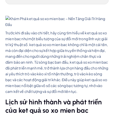
Trước khi đi sâu vào chi tiết, hãy cùng tìm hiểu về ket quả so xo
mien bac như một biểu tượng của sự đổi mới trong lĩnh vực giải
trí kỹ thuật số. ket quả so xo mien bac không chỉ là một cái tên,
mà còn đại diện cho sự kết hợp giữa truyền thống và hiện đại,
mang đến cho người dùng những trải nghiệm chân thực và
đảm bảo an ninh. Từ sòng bạc ban đầu, ket quả so xo mien bac
đã phát triển mạnh mẽ, trở thành lựa chọn hàng đầu cho những
ai yêu thích trò vào kèo xì tố nhận thưởng, trò vào kèo sòng
bạc và các hoạt động giải trí khác. Điều này giúp ket quả so xo
mien bac nổi bật giữa vô số các sòng bạc tương tự, nhờ vào
cam kết về chất lượng và sự đổi mới liên tục.
Lịch sử hình thành và phát triển
của ket quả so xo mien bac