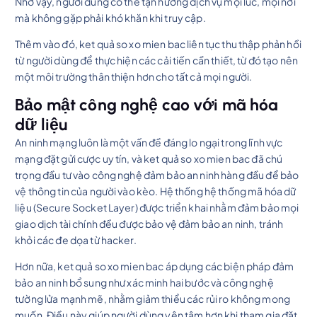
Nhờ vậy, người dùng có thể tận hưởng dịch vụ mọi lúc, mọi nơi
mà không gặp phải khó khăn khi truy cập.
Thêm vào đó, ket quả so xo mien bac liên tục thu thập phản hồi
từ người dùng để thực hiện các cải tiến cần thiết, từ đó tạo nên
một môi trường thân thiện hơn cho tất cả mọi người.
Bảo mật công nghệ cao với mã hóa
dữ liệu
An ninh mạng luôn là một vấn đề đáng lo ngại trong lĩnh vực
mạng đặt gửi cược uy tín, và ket quả so xo mien bac đã chú
trọng đầu tư vào công nghệ đảm bảo an ninh hàng đầu để bảo
vệ thông tin của người vào kèo. Hệ thống hệ thống mã hóa dữ
liệu (Secure Socket Layer) được triển khai nhằm đảm bảo mọi
giao dịch tài chính đều được bảo vệ đảm bảo an ninh, tránh
khỏi các đe dọa từ hacker.
Hơn nữa, ket quả so xo mien bac áp dụng các biện pháp đảm
bảo an ninh bổ sung như xác minh hai bước và công nghệ
tường lửa mạnh mẽ, nhằm giảm thiểu các rủi ro không mong
muốn. Điều này giúp người dùng yên tâm hơn khi tham gia đặt