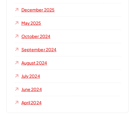
December 2025
May 2025
October 2024
September 2024
August 2024
July 2024
June 2024
April 2024