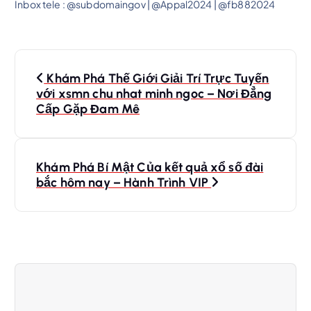
Inbox tele : @subdomaingov | @Appal2024 | @fb882024
P
Khám Phá Thế Giới Giải Trí Trực Tuyến
o
với xsmn chu nhat minh ngoc – Nơi Đẳng
Cấp Gặp Đam Mê
s
t
Khám Phá Bí Mật Của kết quả xổ số đài
bắc hôm nay – Hành Trình VIP
n
a
v
i