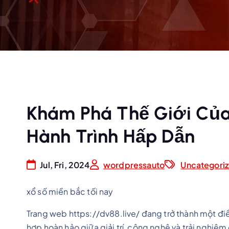
Khám Phá Thế Giới Của
Hành Trình Hấp Dẫn
Jul, Fri, 2024
wordpressauto
Uncategori
xổ số miền bắc tối nay
Trang web https://dv88.live/ đang trở thành một đ
hợp hoàn hảo giữa giải trí, công nghệ và trải nghiệ