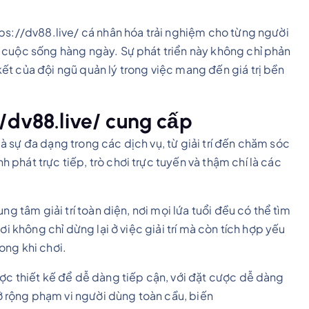
ps://dv88.live/ cá nhân hóa trải nghiệm cho từng người
 cuộc sống hàng ngày. Sự phát triển này không chỉ phản
ết của đội ngũ quản lý trong việc mang đến giá trị bền
/dv88.live/ cung cấp
 sự đa dạng trong các dịch vụ, từ giải trí đến chăm sóc
phát trực tiếp, trò chơi trực tuyến và thậm chí là các
ng tâm giải trí toàn diện, nơi mọi lứa tuổi đều có thể tìm
ơi không chỉ dừng lại ở việc giải trí mà còn tích hợp yếu
ong khi chơi.
ược thiết kế để dễ dàng tiếp cận, với đặt cược dễ dàng
 rộng phạm vi người dùng toàn cầu, biến