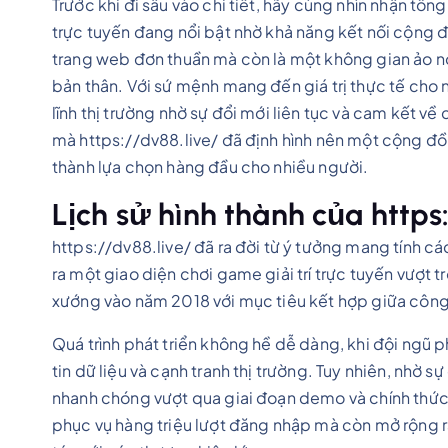
Trước khi đi sâu vào chi tiết, hãy cùng nhìn nhận tổ
trực tuyến đang nổi bật nhờ khả năng kết nối cộng 
trang web đơn thuần mà còn là một không gian ảo nơ
bản thân. Với sứ mệnh mang đến giá trị thực tế cho
lĩnh thị trường nhờ sự đổi mới liên tục và cam kết v
mà https://dv88.live/ đã định hình nên một cộng đồng
thành lựa chọn hàng đầu cho nhiều người.
Lịch sử hình thành của https:
https://dv88.live/ đã ra đời từ ý tưởng mang tính 
ra một giao diện chơi game giải trí trực tuyến vượt t
xướng vào năm 2018 với mục tiêu kết hợp giữa công n
Quá trình phát triển không hề dễ dàng, khi đội ngũ 
tin dữ liệu và cạnh tranh thị trường. Tuy nhiên, nhờ
nhanh chóng vượt qua giai đoạn demo và chính thức
phục vụ hàng triệu lượt đăng nhập mà còn mở rộng r