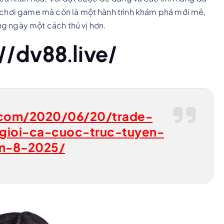
n chơi game mà còn là một hành trình khám phá mới mẻ,
g ngày một cách thú vị hơn.
//dv88.live/
a.com/2020/06/20/trade-
gioi-ca-cuoc-truc-tuyen-
on-8-2025/