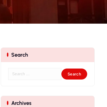
Search
S
e
a
r
c
Archives
h