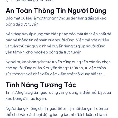
An Toàn Thông Tin Người Dùng
Bảo mật dữ liệu là một trong những ưu tiên hàng đầu tại keo
bóng đá trực tuyến.
Nền tảng này áp dụng các biện pháp bảo mật tiên tiến nhất để
bảo vệ thông tin cá nhân của người dùng. Việc mã hóa dữ liệu
và tuân thủ các quy định về quyền riêng tư giúp người dùng
yên tâm khi chơi vào keo bóng đá trực tuyến.
Ngoài ra, keo bóng đá trực tuyến cũng cung cấp các tùy chọn
cho người dùng quản lý quyền riêng tư của họ, từ việc chỉnh
sửa thông tin cá nhân đến việc kiểm soát nội dung hiển thị.
Tính Năng Tương Tác
Tính tương tác giữa người dùng và nội dung là điểm nổi bật của
keo bóng đá trực tuyến.
Người dùng không chỉ là người tiếp nhận nội dung mà còn có
thể chơi vào các hoạt động tương tác, như bình luận, chia sẻ