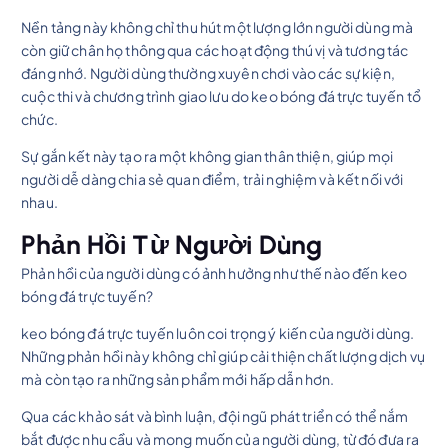
Nền tảng này không chỉ thu hút một lượng lớn người dùng mà
còn giữ chân họ thông qua các hoạt động thú vị và tương tác
đáng nhớ. Người dùng thường xuyên chơi vào các sự kiện,
cuộc thi và chương trình giao lưu do keo bóng đá trực tuyến tổ
chức.
Sự gắn kết này tạo ra một không gian thân thiện, giúp mọi
người dễ dàng chia sẻ quan điểm, trải nghiệm và kết nối với
nhau.
Phản Hồi Từ Người Dùng
Phản hồi của người dùng có ảnh hưởng như thế nào đến keo
bóng đá trực tuyến?
keo bóng đá trực tuyến luôn coi trọng ý kiến của người dùng.
Những phản hồi này không chỉ giúp cải thiện chất lượng dịch vụ
mà còn tạo ra những sản phẩm mới hấp dẫn hơn.
Qua các khảo sát và bình luận, đội ngũ phát triển có thể nắm
bắt được nhu cầu và mong muốn của người dùng, từ đó đưa ra