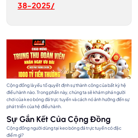
38-2025/
Cộng đồng là yếu tố quyết định sự thành công của bất kỳ hệ
điều hành nào. Trong phần này, chúng ta sẽ khám phá người
chơi của keo bóng đá trực tuyến và cách nó ảnh hưởng đến sự
phát triển của hệ điều hành.
Sự Gắn Kết Của Cộng Đồng
Cộng đồng người dùng tại keo bóng đá trực tuyến có đặc
điểm gì?