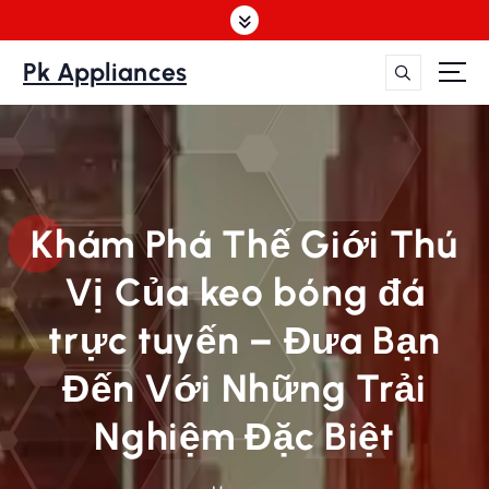
S
k
i
Pk Appliances
p
t
o
c
o
n
Khám Phá Thế Giới Thú
t
e
Vị Của keo bóng đá
n
t
trực tuyến – Đưa Bạn
Đến Với Những Trải
Nghiệm Đặc Biệt