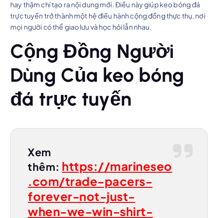
hay thậm chí tạo ra nội dung mới. Điều này giúp keo bóng đá
trực tuyến trở thành một hệ điều hành cộng đồng thực thụ, nơi
mọi người có thể giao lưu và học hỏi lẫn nhau.
Cộng Đồng Người
Dùng Của keo bóng
đá trực tuyến
Xem
https://marineseo
thêm:
.com/trade-pacers-
forever-not-just-
when-we-win-shirt-