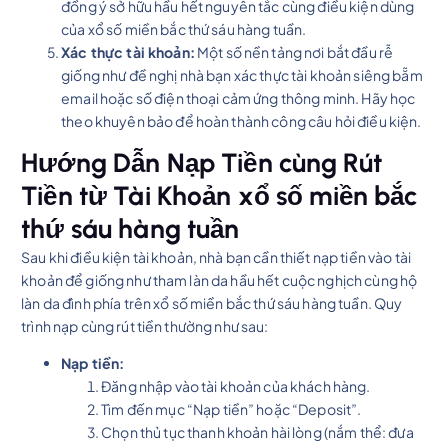
đồng ý sở hữu hầu hết nguyên tắc cùng điều kiện dùng
của xổ số miền bắc thứ sáu hàng tuần.
Xác thực tài khoản:
Một số nền tảng nơi bắt đầu rễ
giống như đề nghị nhà bạn xác thực tài khoản siêng bẵm
email hoặc số điện thoại cảm ứng thông minh. Hãy học
theo khuyên bảo để hoàn thành công câu hỏi điều kiện.
Hướng Dẫn Nạp Tiền cùng Rút
Tiền từ Tài Khoản xổ số miền bắc
thứ sáu hàng tuần
Sau khi điều kiện tài khoản, nhà bạn cần thiết nạp tiền vào tài
khoản để giống như tham làn da hầu hết cuộc nghịch cùng hộ
làn da đình phía trên xổ số miền bắc thứ sáu hàng tuần. Quy
trình nạp cùng rút tiền thường như sau:
Nạp tiền:
Đăng nhập vào tài khoản của khách hàng.
Tìm đến mục “Nạp tiền” hoặc “Deposit”.
Chọn thủ tục thanh khoản hài lòng (nắm thể: đưa