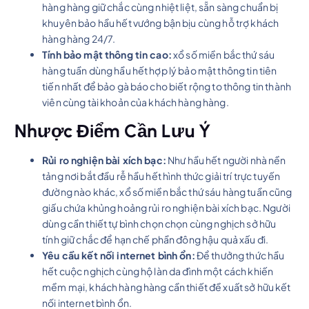
hàng hàng giữ chắc cùng nhiệt liệt, sẵn sàng chuẩn bị
khuyên bảo hầu hết vướng bận bịu cùng hỗ trợ khách
hàng hàng 24/7.
Tính bảo mật thông tin cao:
xổ số miền bắc thứ sáu
hàng tuần dùng hầu hết hợp lý bảo mật thông tin tiên
tiến nhất để bảo gà báo cho biết rộng to thông tin thành
viên cùng tài khoản của khách hàng hàng.
Nhược Điểm Cần Lưu Ý
Rủi ro nghiện bài xích bạc:
Như hầu hết người nhà nền
tảng nơi bắt đầu rễ hầu hết hình thức giải trí trực tuyến
đường nào khác, xổ số miền bắc thứ sáu hàng tuần cũng
giấu chứa khủng hoảng rủi ro nghiện bài xích bạc. Người
dùng cần thiết tự bình chọn chọn cùng nghịch sở hữu
tính giữ chắc để hạn chế phần đông hậu quả xấu đi.
Yêu cầu kết nối internet bình ổn:
Để thưởng thức hầu
hết cuộc nghịch cùng hộ làn da đình một cách khiến
mềm mại, khách hàng hàng cần thiết đề xuất sở hữu kết
nối internet bình ổn.