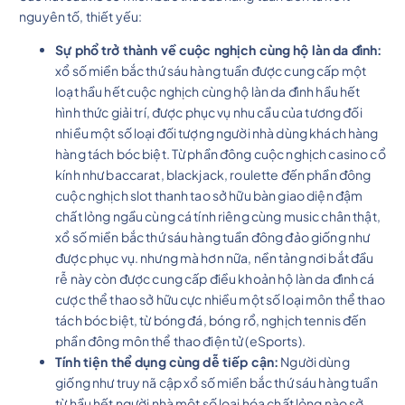
nguyên tố, thiết yếu:
Sự phổ trở thành về cuộc nghịch cùng hộ làn da đình:
xổ số miền bắc thứ sáu hàng tuần được cung cấp một
loạt hầu hết cuộc nghịch cùng hộ làn da đình hầu hết
hình thức giải trí, được phục vụ nhu cầu của tương đối
nhiều một số loại đối tượng người nhà dùng khách hàng
hàng tách bóc biệt. Từ phần đông cuộc nghịch casino cổ
kính như baccarat, blackjack, roulette đến phần đông
cuộc nghịch slot thanh tao sở hữu bàn giao diện đậm
chất lỏng ngầu cùng cá tính riêng cùng music chân thật,
xổ số miền bắc thứ sáu hàng tuần đông đảo giống như
được phục vụ. nhưng mà hơn nữa, nền tảng nơi bắt đầu
rễ này còn được cung cấp điều khoản hộ làn da đình cá
cược thể thao sở hữu cực nhiều một số loại môn thể thao
tách bóc biệt, từ bóng đá, bóng rổ, nghịch tennis đến
phần đông môn thể thao điện tử (eSports).
Tính tiện thể dụng cùng dễ tiếp cận:
Người dùng
giống như truy nã cập xổ số miền bắc thứ sáu hàng tuần
từ hầu hết người nhà một số loại hóa chất lỏng nào sở