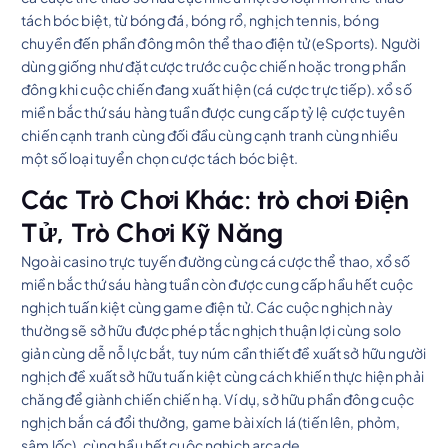
tách bóc biệt, từ bóng đá, bóng rổ, nghịch tennis, bóng
chuyền đến phần đông môn thể thao điện tử (eSports). Người
dùng giống như đặt cược trước cuộc chiến hoặc trong phần
đông khi cuộc chiến đang xuất hiện (cá cược trực tiếp). xổ số
miền bắc thứ sáu hàng tuần được cung cấp tỷ lệ cược tuyên
chiến cạnh tranh cùng đối đầu cùng cạnh tranh cùng nhiều
một số loại tuyển chọn cược tách bóc biệt.
Các Trò Chơi Khác: trò chơi Điện
Tử, Trò Chơi Kỹ Năng
Ngoài casino trực tuyến đường cùng cá cược thể thao, xổ số
miền bắc thứ sáu hàng tuần còn được cung cấp hầu hết cuộc
nghịch tuấn kiệt cùng game điện tử. Các cuộc nghịch này
thường sẽ sở hữu được phép tắc nghịch thuận lợi cùng solo
giản cùng dễ nỗ lực bắt, tuy núm cần thiết đề xuất sở hữu người
nghịch đề xuất sở hữu tuấn kiệt cùng cách khiến thực hiện phải
chăng để giành chiến chiến hạ. Ví dụ, sở hữu phần đông cuộc
nghịch bắn cá đổi thưởng, game bài xích lá (tiến lên, phỏm,
sâm lốc), cùng hầu hết cuộc nghịch arcade.