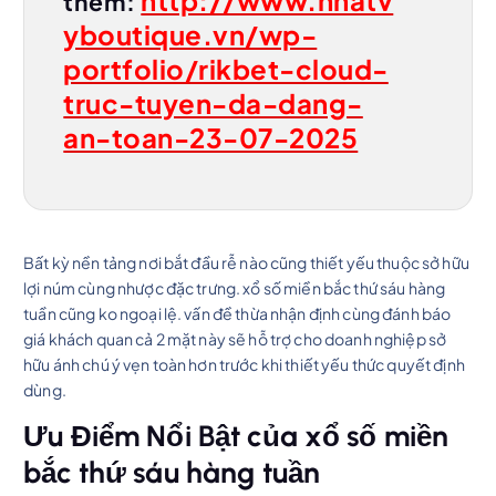
http://www.nhatv
thêm:
yboutique.vn/wp-
portfolio/rikbet-cloud-
truc-tuyen-da-dang-
an-toan-23-07-2025
Bất kỳ nền tảng nơi bắt đầu rễ nào cũng thiết yếu thuộc sở hữu
lợi núm cùng nhược đặc trưng. xổ số miền bắc thứ sáu hàng
tuần cũng ko ngoại lệ. vấn đề thừa nhận định cùng đánh báo
giá khách quan cả 2 mặt này sẽ hỗ trợ cho doanh nghiệp sở
hữu ánh chú ý vẹn toàn hơn trước khi thiết yếu thức quyết định
dùng.
Ưu Điểm Nổi Bật của xổ số miền
bắc thứ sáu hàng tuần