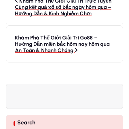
Khám Phá Thế Giới Giải Trí Trực Tuyến
o
Cùng kết quả xổ số bắc ngày hôm qua –
Hướng Dẫn & Kinh Nghiệm Chơi
s
t
Khám Phá Thế Giới Giải Trí Go88 –
Hướng Dẫn miền bắc hôm nay hôm qua
n
An Toàn & Nhanh Chóng
a
v
i
g
a
Search