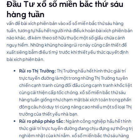
Đầu Tư xổ số miền bắc thứ sáu
hàng tuần
vấn đề bài xích phiên bản vào xổ số miền bắc thứ sáu hàng
tuần, tương tự hầu hết người nhà điều khoản bài xích phiên bản
nào khác, đi kèm theo sở hữu thuộc một số giấu chứa cảnh
nguy hiểm. Những khủng hoảng rủi ro này cũng cần thiết đề
xuất siêng bẵm điều tỉ mỷ trước khi thiết yếu thức quyết định
bài xích phiên bản.
Rủi ro Thị Trường:
Thị Trường hầu hết hình thức giải trí
trực tuyến đường là một trong những Thị Trường tuyên
chiến cạnh tranh cùng đối đầu cùng cạnh tranh khốc liệt
cùng cải thiện cấp tốc chóng. xổ số miền bắc thứ sáu
hàng tuần giống như chạm mặt bài xích toán trong phần
đông câu hỏi duy trì cùng nâng cao nhiều một số loại Thị
trường của thiết yếu nhà bạn.
Rủi ro pháp phép tắc:
Ngành công nghiệp hầu hết hình
thức giải trí trực tuyến đường đang chịu đựng sự thống trị
nghiêm nhặt của khí nắm. xổ số miền bắc thứ sáu hàng