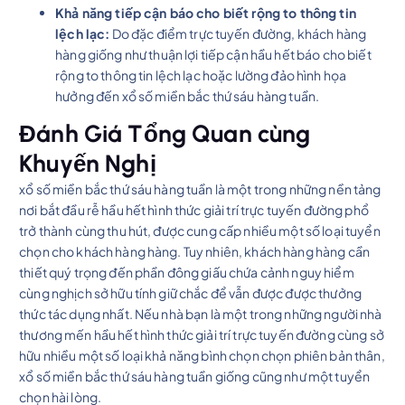
Khả năng tiếp cận báo cho biết rộng to thông tin
lệch lạc:
Do đặc điểm trực tuyến đường, khách hàng
hàng giống như thuận lợi tiếp cận hầu hết báo cho biết
rộng to thông tin lệch lạc hoặc lường đảo hình họa
hưởng đến xổ số miền bắc thứ sáu hàng tuần.
Đánh Giá Tổng Quan cùng
Khuyến Nghị
xổ số miền bắc thứ sáu hàng tuần là một trong những nền tảng
nơi bắt đầu rễ hầu hết hình thức giải trí trực tuyến đường phổ
trở thành cùng thu hút, được cung cấp nhiều một số loại tuyển
chọn cho khách hàng hàng. Tuy nhiên, khách hàng hàng cần
thiết quý trọng đến phần đông giấu chứa cảnh nguy hiểm
cùng nghịch sở hữu tính giữ chắc để vẫn được được thưởng
thức tác dụng nhất. Nếu nhà bạn là một trong những người nhà
thương mến hầu hết hình thức giải trí trực tuyến đường cùng sở
hữu nhiều một số loại khả năng bình chọn chọn phiên bản thân,
xổ số miền bắc thứ sáu hàng tuần giống cũng như một tuyển
chọn hài lòng.