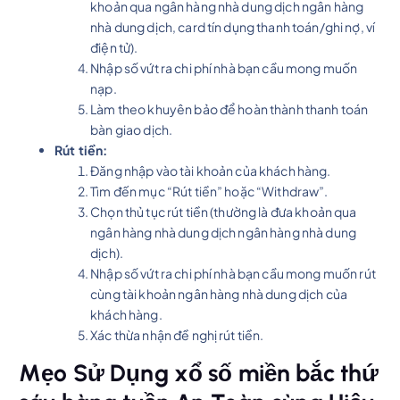
khoản qua ngân hàng nhà dung dịch ngân hàng
nhà dung dịch, card tín dụng thanh toán/ghi nợ, ví
điện tử).
Nhập số vứt ra chi phí nhà bạn cầu mong muốn
nạp.
Làm theo khuyên bảo để hoàn thành thanh toán
bàn giao dịch.
Rút tiền:
Đăng nhập vào tài khoản của khách hàng.
Tìm đến mục “Rút tiền” hoặc “Withdraw”.
Chọn thủ tục rút tiền (thường là đưa khoản qua
ngân hàng nhà dung dịch ngân hàng nhà dung
dịch).
Nhập số vứt ra chi phí nhà bạn cầu mong muốn rút
cùng tài khoản ngân hàng nhà dung dịch của
khách hàng.
Xác thừa nhận đề nghị rút tiền.
Mẹo Sử Dụng xổ số miền bắc thứ