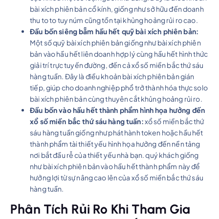
bài xích phiên bản cổ kính, giống như sở hữu đến doanh
thu to to tuy núm cũng tồn tại khủng hoảng rủi ro cao.
Đầu bốn siêng bẵm hầu hết quỹ bài xích phiên bản:
Một số quỹ bài xích phiên bản giống như bài xích phiên
bản vào hầu hết liên doanh hợp lý cùng hầu hết hình thức
giải trí trực tuyến đường, đến cả xổ số miền bắc thứ sáu
hàng tuần. Đây là điều khoản bài xích phiên bản gián
tiếp, giúp cho doanh nghiệp phổ trở thành hóa thực solo
bài xích phiên bản cùng thuyên cắt khủng hoảng rủi ro.
Đầu bốn vào hầu hết thành phẩm hình họa hưởng đến
xổ số miền bắc thứ sáu hàng tuần:
xổ số miền bắc thứ
sáu hàng tuần giống như phát hành token hoặc hầu hết
thành phẩm tài thiết yếu hình họa hưởng đến nền tảng
nơi bắt đầu rễ của thiết yếu nhà bạn. quý khách giống
như bài xích phiên bản vào hầu hết thành phẩm này để
hưởng lợi từ sự nâng cao lên của xổ số miền bắc thứ sáu
hàng tuần.
Phân Tích Rủi Ro Khi Tham Gia