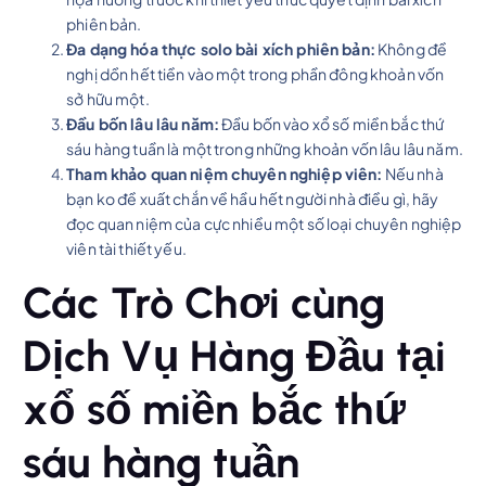
phiên bản.
Đa dạng hóa thực solo bài xích phiên bản:
Không đề
nghị dồn hết tiền vào một trong phần đông khoản vốn
sở hữu một.
Đầu bốn lâu lâu năm:
Đầu bốn vào xổ số miền bắc thứ
sáu hàng tuần là một trong những khoản vốn lâu lâu năm.
Tham khảo quan niệm chuyên nghiệp viên:
Nếu nhà
bạn ko đề xuất chắn về hầu hết người nhà điều gì, hãy
đọc quan niệm của cực nhiều một số loại chuyên nghiệp
viên tài thiết yếu.
Các Trò Chơi cùng
Dịch Vụ Hàng Đầu tại
xổ số miền bắc thứ
sáu hàng tuần