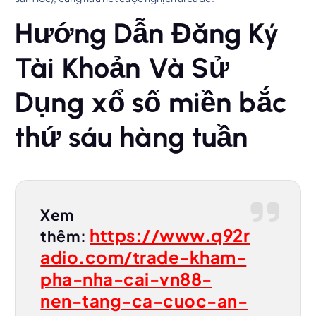
Hướng Dẫn Đăng Ký
Tài Khoản Và Sử
Dụng xổ số miền bắc
thứ sáu hàng tuần
Xem
https://www.q92r
thêm:
adio.com/trade-kham-
pha-nha-cai-vn88-
nen-tang-ca-cuoc-an-