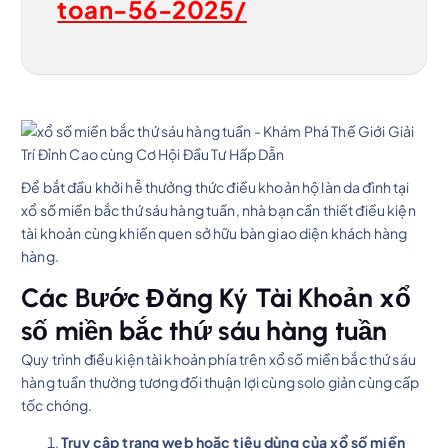
toan-56-2025/
Để bắt đầu khởi hễ thưởng thức điều khoản hộ làn da đình tại
xổ số miền bắc thứ sáu hàng tuần, nhà bạn cần thiết điều kiện
tài khoản cùng khiến quen sở hữu bàn giao diện khách hàng
hàng.
Các Bước Đăng Ký Tài Khoản xổ
số miền bắc thứ sáu hàng tuần
Quy trình điều kiện tài khoản phía trên xổ số miền bắc thứ sáu
hàng tuần thường tương đối thuận lợi cùng solo giản cùng cấp
tốc chóng.
Truy cập trang web hoặc tiêu dùng của xổ số miền