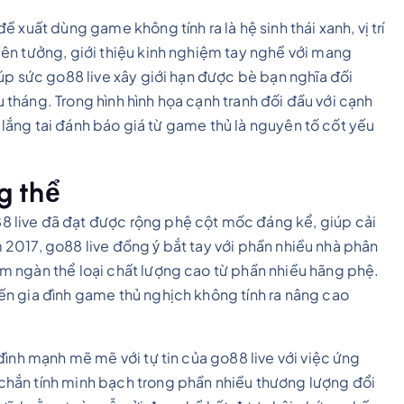
 xuất dùng game không tính ra là hệ sinh thái xanh, vị trí
ên tưởng, giới thiệu kinh nghiệm tay nghề với mang
úp sức go88 live xây giới hạn được bè bạn nghĩa đối
ều tháng. Trong hình hình họa cạnh tranh đối đầu với cạnh
c lắng tai đánh báo giá từ game thủ là nguyên tố cốt yếu
g thể
 live đã đạt được rộng phệ cột mốc đáng kể, giúp cải
m 2017, go88 live đồng ý bắt tay với phần nhiều nhà phân
 ngàn thể loại chất lượng cao từ phần nhiều hãng phệ.
n gia đình game thủ nghịch không tính ra nâng cao
đình mạnh mẽ mẽ với tự tin của go88 live với việc ứng
hắn tính minh bạch trong phần nhiều thương lượng đổi