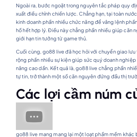
Ngoài ra, bước ngoặt trong nguyên tắc pháp quy định
xuất điều chỉnh chiến lược. Chẳng hạn, tại toàn nướ
kinh doanh phần nhiều chức năng để vâng lệnh phần 
hồ hết hợp lý. Điều này chẳng phần nhiều giúp căn ng
giới hạn tin tưởng từ game thủ.
Cuối cùng, go88 live đã học hỏi với chuyển giao lưu 
rộng phần nhiều sự kiện giúp sức quý doanh nghiệp
nâng cao dần. Kết quả là, go88 live chẳng phần nhi
tự tin, trở thành một số căn nguyên đứng đầu thị trư
Các lợi cầm núm củ
go88 live mang mang lại một loạt phầm mềm khác bi