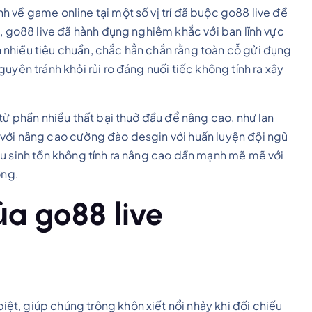
 về game online tại một số vị trí đã buộc go88 live đề
c, go88 live đã hành đụng nghiêm khắc với ban lĩnh vực
nhiều tiêu chuẩn, chắc hẳn chắn rằng toàn cỗ gửi đụng
uyên tránh khỏi rủi ro đáng nuối tiếc không tính ra xây
từ phần nhiều thất bại thuở đầu để nâng cao, như lan
 với nâng cao cường đào desgin với huấn luyện đội ngũ
ều sinh tồn không tính ra nâng cao dần mạnh mẽ mẽ với
ờng.
a go88 live
ệt, giúp chúng trông khôn xiết nổi nhảy khi đối chiếu