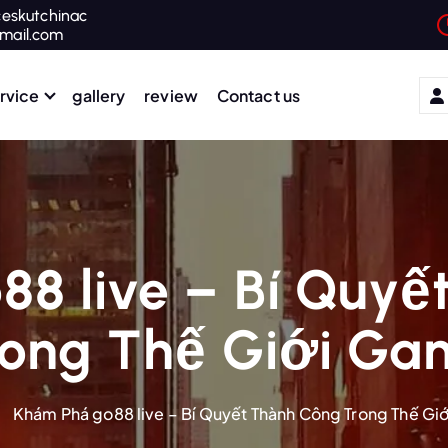
ceskutchinac
mail.com
rvice
gallery
review
Contact us
88 live – Bí Quyế
rong Thế Giới Ga
Khám Phá go88 live – Bí Quyết Thành Công Trong Thế Gi