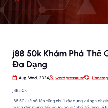
j88 50k Khám Phá Thế G
Đa Dạng
Aug, Wed, 2024
wordpressauto
Uncateg
j88 50k
j88 50k sẽ nổi lên cũng như 1 xây dựng vui nghịch giải
mang đến mang đến người bởi sự phổ đổi ráng về trò