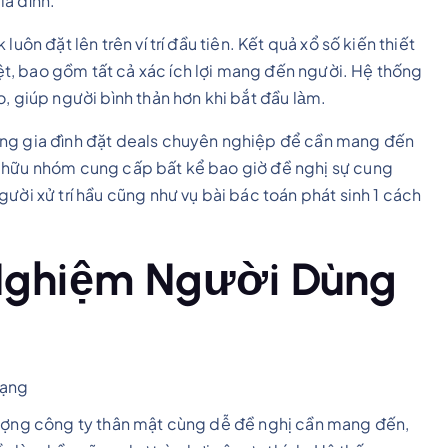
ia đình.
uôn đặt lên trên ví trí đầu tiên. Kết quả xổ số kiến thiết
t, bao gồm tất cả xác ích lợi mang đến người. Hệ thống
 giúp người bình thản hơn khi bắt đầu làm.
ong gia đình đặt deals chuyên nghiệp để cần mang đến
ở hữu nhóm cung cấp bất kể bao giờ đề nghị sự cung
ười xử trí hầu cũng như vụ bài bác toán phát sinh 1 cách
 Nghiệm Người Dùng
tượng công ty thân mật cùng dễ đề nghị cần mang đến,