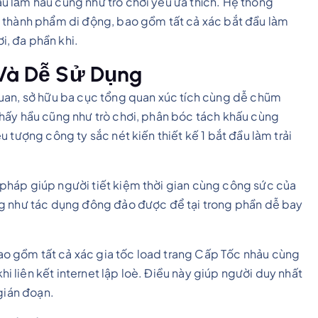
u làm hầu cũng như trò chơi yêu ưa thích. Hệ thống
thành phẩm di động, bao gồm tất cả xác bắt đầu làm
, đa phần khi.
 Và Dễ Sử Dụng
uan, sở hữu ba cục tổng quan xúc tích cùng dễ chũm
hấy hầu cũng như trò chơi, phân bóc tách khấu cùng
tượng công ty sắc nét kiến thiết kế 1 bắt đầu làm trải
pháp giúp người tiết kiệm thời gian cùng công sức của
ng như tác dụng đông đảo được để tại trong phần dễ bay
o gồm tất cả xác gia tốc load trang Cấp Tốc nhảu cùng
liên kết internet lập loè. Điều này giúp người duy nhất
 gián đoạn.