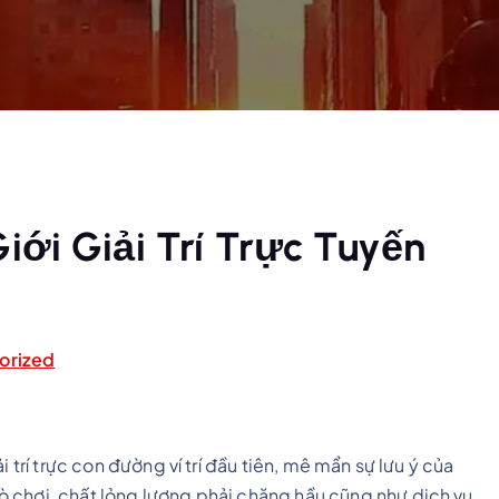
iới Giải Trí Trực Tuyến
orized
 trí trực con đường ví trí đầu tiên, mê mẩn sự lưu ý của
 chơi, chất lỏng lượng phải chăng hầu cũng như dịch vụ