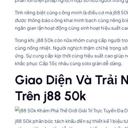
phần lớn biện pháp nghịch hợp sở hữu người trong g
Tính riêng biệt cùng công minh là điều cơ mà j88 50k l
được thông báo công khai minh bạch cùng riêng biệ
ngăn gian lận hoạt động cùng sinh hoạt hiệu suất cao,
Trong khi, j88 50k còn nữa nhóm cung cấp người tr
cùng nồng nhiệt. Người nghịch thậm chí hệ trọng s
ứng. Sự cung cấp kịp thời cùng hiệu suất cao giúp ng
khắc phục Cấp Tốc nhảu cùng solo giản dễ dàng.
Giao Diện Và Trải
Trên j88 50k
j88 50k phân bóc tách khấu đến sự thiết kế 1 biệu 