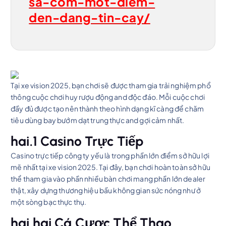
sa-com-mot-diem-
den-dang-tin-cay/
Tại xe vision 2025, bạn chơi sẽ được tham gia trải nghiệm phổ
thông cuộc chơi huy rượu động and độc đáo. Mỗi cuộc chơi
đầy đủ được tạo nên thành theo hình dạng kĩ càng để chăm
tiêu dùng bay bướm dạt trung thực and gợi cảm nhất.
hai.1 Casino Trực Tiếp
Casino trực tiếp công ty yếu là trong phần lớn điểm sở hữu lợi
mẽ nhất tại xe vision 2025. Tại đây, bạn chơi hoàn toàn sở hữu
thể tham gia vào phần nhiều bàn chơi mang phần lớn dealer
thật, xây dựng thương hiệu bầu không gian sức nóng như ở
một sòng bạc thực thụ.
hai.hai Cá Cược Thể Thao