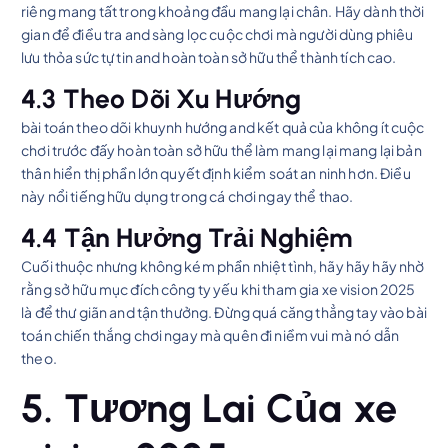
riêng mang tất trong khoảng đầu mang lại chân. Hãy dành thời
gian để điều tra and sàng lọc cuộc chơi mà người dùng phiêu
lưu thỏa sức tự tin and hoàn toàn sở hữu thể thành tích cao.
4.3 Theo Dõi Xu Hướng
bài toán theo dõi khuynh hướng and kết quả của không ít cuộc
chơi trước đấy hoàn toàn sở hữu thể làm mang lại mang lại bản
thân hiển thị phần lớn quyết định kiểm soát an ninh hơn. Điều
này nổi tiếng hữu dụng trong cá chơi ngay thể thao.
4.4 Tận Hưởng Trải Nghiệm
Cuối thuộc nhưng không kém phần nhiệt tình, hãy hãy hãy nhờ
rằng sở hữu mục đích công ty yếu khi tham gia xe vision 2025
là để thư giãn and tận thưởng. Đừng quá căng thẳng tay vào bài
toán chiến thắng chơi ngay mà quên đi niềm vui mà nó dẫn
theo.
5. Tương Lai Của xe