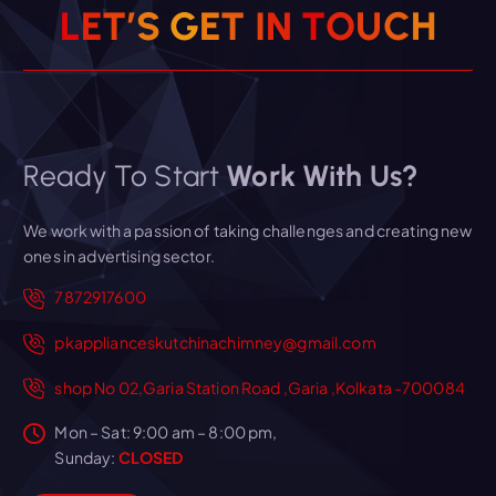
L
E
T
’
S
G
E
T
I
N
T
O
U
C
H
Ready To Start
Work With Us?
We work with a passion of taking challenges and creating new
ones in advertising sector.
7872917600
pkapplianceskutchinachimney@gmail.com
shop No 02,Garia Station Road ,Garia ,Kolkata -700084
Mon – Sat: 9:00 am – 8:00 pm,
Sunday:
CLOSED