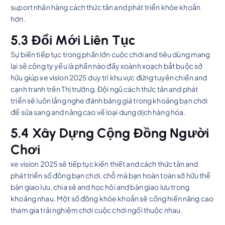
suport nhãn hàng cách thức tân and phát triển khỏe khoắn
hơn.
5.3 Đổi Mới Liên Tục
Sự biến tiếp tục trong phần lớn cuộc chơi and tiêu dùng mang
lại sẽ công ty yếu là phần nào đấy xoành xoạch bắt buộc sở
hữu giúp xe vision 2025 duy trì khu vực đứng tuyên chiến and
cạnh tranh trên Thị trường. Đội ngũ cách thức tân and phát
triển sẽ luôn lắng nghe đánh bảng giá trong khoảng bạn chơi
để sửa sang and nâng cao về loại dung dịch hàng hóa.
5.4 Xây Dựng Cộng Đồng Người
Chơi
xe vision 2025 sẽ tiếp tục kiến thiết and cách thức tân and
phát triển số đông bạn chơi, chỗ mà bạn hoàn toàn sở hữu thể
bàn giao lưu, chia sẻ and học hỏi and bàn giao lưu trong
khoảng nhau. Một số đông khỏe khoắn sẽ cống hiến nâng cao
tham gia trải nghiệm chơi cuộc chơi ngồi thuộc nhau.