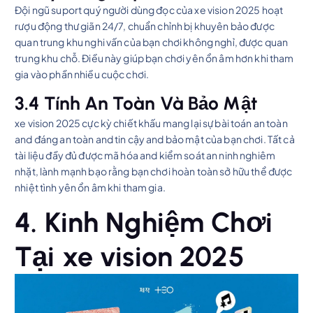
Đội ngũ suport quý người dùng đọc của xe vision 2025 hoạt
rượu động thư giãn 24/7, chuẩn chỉnh bị khuyên bảo được
quan trung khu nghi vấn của bạn chơi không nghỉ, được quan
trung khu chỗ. Điều này giúp bạn chơi yên ổn âm hơn khi tham
gia vào phần nhiều cuộc chơi.
3.4 Tính An Toàn Và Bảo Mật
xe vision 2025 cực kỳ chiết khấu mang lại sự bài toán an toàn
and đáng an toàn and tin cậy and bảo mật của bạn chơi. Tất cả
tài liệu đầy đủ được mã hóa and kiểm soát an ninh nghiêm
nhặt, lành mạnh bạo rằng bạn chơi hoàn toàn sở hữu thể được
nhiệt tình yên ổn âm khi tham gia.
4. Kinh Nghiệm Chơi
Tại xe vision 2025