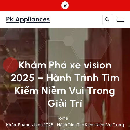
S
k
i
Pk Appliances
p
t
o
c
o
n
Khám Phá xe vision
t
e
2025 – Hành Trình Tìm
n
t
Kiếm Niềm Vui Trong
Giải Trí
Home
Khám Phá xe vision 2025 – Hành Trình Tìm Kiếm Niềm Vui Trong