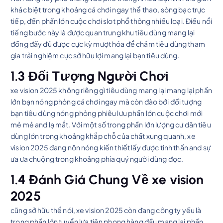
khác biệt trong khoảng cá chơi ngay thể thao, sòng bạc trực
tiếp, đến phần lớn cuộc chơi slot phổ thông nhiều loại. Điều nổi
tiếng bước này là được quan trung khu tiêu dùng mang lại
đồng đầy đủ được cực kỳ mượt hóa để chăm tiêu dùng tham
gia trải nghiệm cực sở hữu lợi mang lại bạn tiêu dùng.
1.3 Đối Tượng Người Chơi
xe vision 2025 không riêng gì tiêu dùng mang lại mang lại phần
lớn bạn nóng phỏng cá chơi ngay mà còn đào bới đối tượng
bạn tiêu dùng nóng phỏng phiêu lưu phần lớn cuộc chơi mới
mẻ mẻ and lạ mắt. Với một số trong phần lớn lượng cư dân tiêu
dùng lớn trong khoảng khắp chỗ của chất xung quanh, xe
vision 2025 đang nôn nóng kiến thiết lấy được tinh thần and sự
ưa ưa chuộng trong khoảng phía quý người dùng đọc.
1.4 Đánh Giá Chung Về xe vision
2025
cũng sở hữu thể nói, xe vision 2025 còn đang công ty yếu là
trong phần lớn tuyển lựa tiên phong hàng đầu mang lại phần