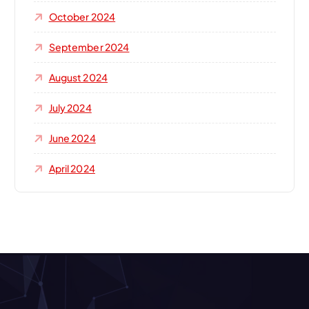
October 2024
September 2024
August 2024
July 2024
June 2024
April 2024