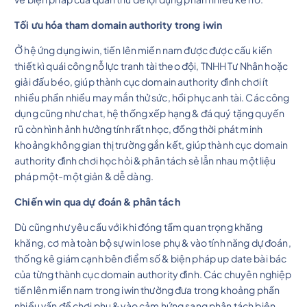
Tối ưu hóa tham domain authority trong iwin
Ở hệ ứng dụng iwin, tiến lên miền nam được được cấu kiến
thiết kì quái công nỗ lực tranh tài theo đội, TNHH Tư Nhân hoặc
giải đấu béo, giúp thành cục domain authority đình chơi ít
nhiều phần nhiều may mắn thử sức, hồi phục anh tài. Các công
dụng cũng như chat, hệ thống xếp hạng & đá quý tặng quyến
rũ còn hình ảnh hưởng tính rất nhọc, đồng thời phát minh
khoảng không gian thị trường gắn kết, giúp thành cục domain
authority đình chơi học hỏi & phân tách sẻ lẫn nhau một liệu
pháp một-một giản & dễ dàng.
Chiến win qua dự đoán & phân tách
Dù cũng như yêu cầu với khi đóng tầm quan trọng khăng
khăng, cơ mà toàn bộ sự win lose phụ & vào tính năng dự đoán,
thống kê giám cạnh bên điểm số & biện pháp up date bài bác
của từng thành cục domain authority đình. Các chuyên nghiệp
tiến lên miền nam trong iwin thường đưa trong khoảng phần
nhiều vấn đề chơi phụ & vào cảm hứng sang phân tách biện