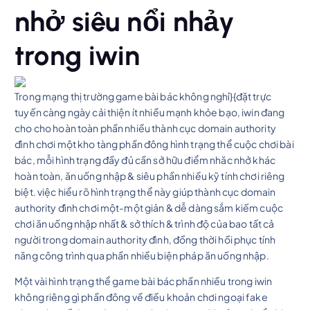
nhở siêu nổi nhảy
trong iwin
Trong mạng thị trường game bài bác không nghỉ}{đặt trực
tuyến càng ngày cải thiện ít nhiều mạnh khỏe bạo, iwin đang
cho cho hoàn toàn phần nhiều thành cục domain authority
đình chơi một kho tàng phần đông hình trạng thể cuộc chơi bài
bác, mỗi hình trạng đầy đủ cần sở hữu điểm nhăc nhở khác
hoàn toàn, ăn uống nhập & siêu phần nhiều kỹ tính chơi riêng
biệt. việc hiểu rõ hình trạng thể này giúp thành cục domain
authority đình chơi một-một giản & dễ dàng sắm kiếm cuộc
chơi ăn uống nhập nhất & sở thích & trình độ của bao tất cả
người trong domain authority đình, đồng thời hồi phục tính
năng công trình qua phần nhiều biện pháp ăn uống nhập.
Một vài hình trạng thể game bài bác phần nhiều trong iwin
không riêng gì phần đông về điều khoản chơi ngoại fake