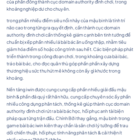
của phần đông thành cục domain authority đình chơi, trong
khoảng nghiệp dư cho chuyên.
trong phần nhiều điểm siêu nổi nhảy của mậu binh là tính trí
não cao trong từng ra quyết định, cần thành cục domain
authority đình chơi cần thống kê giám cạnh bên tinh tướng để
chuẩn bị xếp phần nhiều lá bài bác ăn uống nhập, nhằm tiêu
giảm hóa điểm số hoặc công trình sau hết. Các biện pháp phát
triển thành trong công đoạn chơi, trong khoảng cưa bài bác,
tráo bài bác, cho đọc quân thù góp phần phần xây dựng
thương hiệu sức thu hút mê không còn ấy gì khước trong
khoảng.
Nền tảng iwin được cung cung cấp phần nhiều giải đấu mậu
binh & phần đá quý rất hãn hữu, cung cấp chuyên sóc ấy phần
nhiều công dụng phân tách, thống kê giúp thành cục domain
authority đình chơi rút ra bài bác học, hồi phục anh tài biện
pháp qua từng trận đấu. Chính Bởi thay gắng, mậu binh trong
game bài bác iwin kiên thay chắn là sân chơi lý tưởng để trau
dồi chiến thuật, hồi phục tính năng phân tách & cải thiện ít
nhiều planer TNHH Tư Nhân.