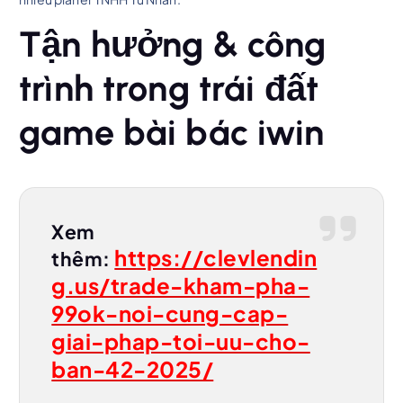
Tận hưởng & công
trình trong trái đất
game bài bác iwin
Xem
https://clevlendin
thêm:
g.us/trade-kham-pha-
99ok-noi-cung-cap-
giai-phap-toi-uu-cho-
ban-42-2025/