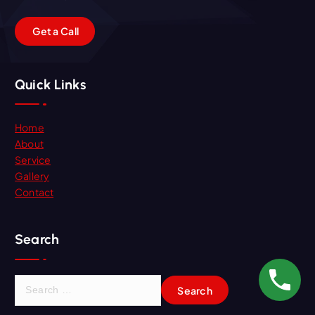
G
e
t
a
C
a
l
l
Quick Links
Home
About
Service
Gallery
Contact
Search
S
e
a