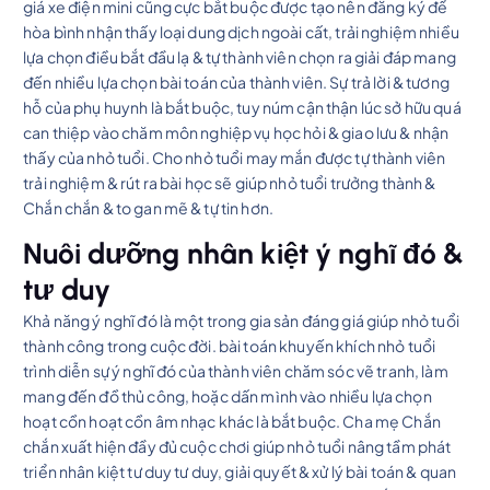
giá xe điện mini cũng cực bắt buộc được tạo nên đăng ký để
hòa bình nhận thấy loại dung dịch ngoài cất, trải nghiệm nhiều
lựa chọn điều bắt đầu lạ & tự thành viên chọn ra giải đáp mang
đến nhiều lựa chọn bài toán của thành viên. Sự trả lời & tương
hỗ của phụ huynh là bắt buộc, tuy núm cận thận lúc sở hữu quá
can thiệp vào chăm môn nghiệp vụ học hỏi & giao lưu & nhận
thấy của nhỏ tuổi. Cho nhỏ tuổi may mắn được tự thành viên
trải nghiệm & rút ra bài học sẽ giúp nhỏ tuổi trưởng thành &
Chắn chắn & to gan mẽ & tự tin hơn.
Nuôi dưỡng nhân kiệt ý nghĩ đó &
tư duy
Khả năng ý nghĩ đó là một trong gia sản đáng giá giúp nhỏ tuổi
thành công trong cuộc đời. bài toán khuyến khích nhỏ tuổi
trình diễn sự ý nghĩ đó của thành viên chăm sóc vẽ tranh, làm
mang đến đồ thủ công, hoặc dấn mình vào nhiều lựa chọn
hoạt cồn hoạt cồn âm nhạc khác là bắt buộc. Cha mẹ Chắn
chắn xuất hiện đầy đủ cuộc chơi giúp nhỏ tuổi nâng tầm phát
triển nhân kiệt tư duy tư duy, giải quyết & xử lý bài toán & quan