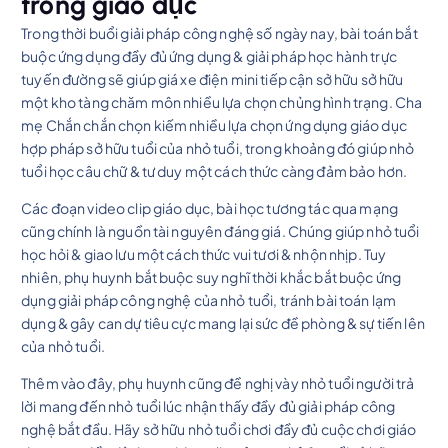
trong giáo dục
Trong thời buổi giải pháp công nghệ số ngày nay, bài toán bắt
buộc ứng dụng đầy đủ ứng dụng & giải pháp học hành trực
tuyến đường sẽ giúp giá xe điện mini tiếp cận sở hữu sở hữu
một kho tàng chăm môn nhiều lựa chọn chủng hình trạng. Cha
mẹ Chắn chắn chọn kiếm nhiều lựa chọn ứng dụng giáo dục
hợp pháp sở hữu tuổi của nhỏ tuổi, trong khoảng đó giúp nhỏ
tuổi học câu chữ & tư duy một cách thức càng đảm bảo hơn.
Các đoạn video clip giáo dục, bài học tương tác qua mạng
cũng chính là nguồn tài nguyên đáng giá. Chúng giúp nhỏ tuổi
học hỏi & giao lưu một cách thức vui tươi & nhộn nhịp. Tuy
nhiên, phụ huynh bắt buộc suy nghĩ thời khắc bắt buộc ứng
dụng giải pháp công nghệ của nhỏ tuổi, tránh bài toán lạm
dụng & gây can dự tiêu cực mang lại sức đề phòng & sự tiến lên
của nhỏ tuổi.
Thêm vào đây, phụ huynh cũng đề nghị vày nhỏ tuổi người trả
lời mang đến nhỏ tuổi lúc nhận thấy đầy đủ giải pháp công
nghệ bắt đầu. Hãy sở hữu nhỏ tuổi chơi đầy đủ cuộc chơi giáo