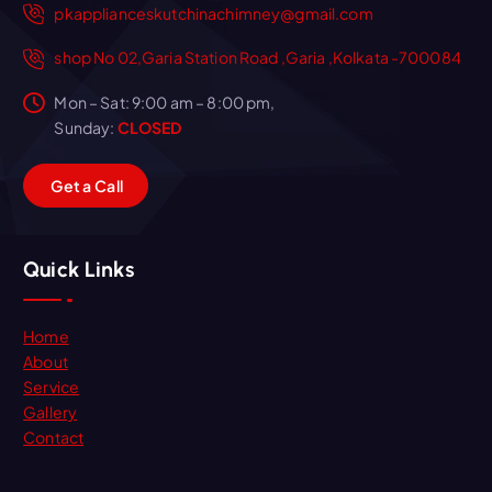
pkapplianceskutchinachimney@gmail.com
shop No 02,Garia Station Road ,Garia ,Kolkata -700084
Mon – Sat: 9:00 am – 8:00 pm,
Sunday:
CLOSED
G
e
t
a
C
a
l
l
Quick Links
Home
About
Service
Gallery
Contact