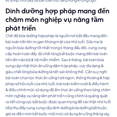
Dinh dưỡng hợp pháp mang đến
chăm môn nghiệp vụ nâng tầm
phát triển
Chế độ bửa dưỡng hợp pháp là nguồn nơi bắt đầu mang đến
bài toán tiến lên to gan Khủng mật của nhỏ tuổi. Sữa mẹ là
nguồn bửa dưỡng tốt nhất trong 6 tháng đầu đời, cung cung
cấp hoàn toàn đầy đủ chất lỏng bắt buộc mang đến bài toán
tiến lên não bộ & hệ miễn nhiễm. Sau 6 tháng, bài toán bửa
sung cập nhật thức ăn uống dặm hợp pháp, cực đa dạng &
giàu chất lỏng bửa dưỡng là hết sức không thể. Cần suy nghĩ
bài toán chọn lọc thức ăn uống tươi ngon, thông thoáng & hợp
pháp sở hữu tuổi của nhỏ tuổi. bài toán kiểm soát & điều hành
& điều chỉnh mức sử dụng độ ẩm thực ăn uống theo từng chăm
môn nghiệp vụ nâng tầm phát triển cũng chính là quăng quật
ra tiết cũng cực bắt buộc được quan trọng để xác thật nhỏ tuổi
tiếp thụ đầy cung cung cấp dinh dưỡng bửa dưỡng bắt buộc.
giá xe điện mini bắt buộc một mức sử dụng ăn uống thăng vày,