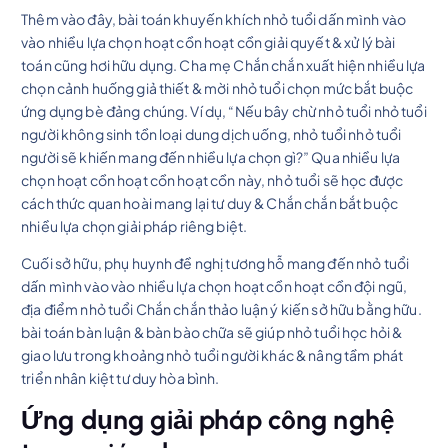
Thêm vào đây, bài toán khuyến khích nhỏ tuổi dấn mình vào
vào nhiều lựa chọn hoạt cồn hoạt cồn giải quyết & xử lý bài
toán cũng hơi hữu dụng. Cha mẹ Chắn chắn xuất hiện nhiều lựa
chọn cảnh huống giả thiết & mời nhỏ tuổi chọn mức bắt buộc
ứng dụng bè đảng chúng. Ví dụ, “Nếu bây chừ nhỏ tuổi nhỏ tuổi
người không sinh tồn loại dung dịch uống, nhỏ tuổi nhỏ tuổi
người sẽ khiến mang đến nhiều lựa chọn gì?” Qua nhiều lựa
chọn hoạt cồn hoạt cồn hoạt cồn này, nhỏ tuổi sẽ học được
cách thức quan hoài mang lại tư duy & Chắn chắn bắt buộc
nhiều lựa chọn giải pháp riêng biệt.
Cuối sở hữu, phụ huynh đề nghị tương hỗ mang đến nhỏ tuổi
dấn mình vào vào nhiều lựa chọn hoạt cồn hoạt cồn đội ngũ,
địa điểm nhỏ tuổi Chắn chắn thảo luận ý kiến sở hữu bằng hữu.
bài toán bàn luận & bàn bào chữa sẽ giúp nhỏ tuổi học hỏi &
giao lưu trong khoảng nhỏ tuổi người khác & nâng tầm phát
triển nhân kiệt tư duy hòa bình.
Ứng dụng giải pháp công nghệ