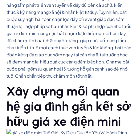
nâng tầm phát triển vẹn tuyền về đầy đủ bên câu chữ, kiến
thức & kỹ năng mạng xã hội & nhân kiệt tư duy. Tuy nhiên, bắt
buộc suy nghĩ bài toán chọn lọc đầy đủ event giáo dục sớm
thuận lợi, hợp pháp sở hữu nhân kiệt & sở phù hợp của nhỏ tuổi.
giá xe điện mini cũng cực bắt buộc được tiếp cận sở hữu đầy
đủ chăm môn bửa ích & duyên dáng, giúp nhỏ tuổi nâng tầm
phát triển trí tuệ một cách thức vẹn tuyền & lúc không. bài toán
đoàn kết giữa giáo dục sớm ngay tại căn nhà & tại trường học
sẽ đem mang lại hiệu quả cực càng đảm bảo hơn. Cha mẹ bắt
buộc phải gồm sự quan hoài & tương hỗ gần cạnh sao để nhỏ
tuổi Chắn chắn tiếp thu chăm môn tốt nhất.
Xây dựng mối quan
hệ gia đình gắn kết sở
hữu giá xe điện mini