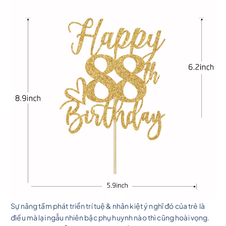
Sự nâng tầm phát triển trí tuệ & nhân kiệt ý nghĩ đó của trẻ là
điều mà lại ngẫu nhiên bậc phụ huynh nào thì cũng hoài vọng.