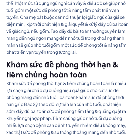
thể. Một mức sử dụng ngủ nghỉ cân vày & điều độ sẽ giúp nhỏ
tuổi gồm một sức đề phòng tốt & nâng tầm phát triển vẹn
tuyền. Cha mẹ bắt buộc căn nói thuận lợi giấc ngủ của giá xe
điện mini, kịp thời phát hiện & giải quyết & xử lý đầy đủ bài toán
về giấc ngủ, nếu gồm. Tạo đầy đủ bài toán thường xuyên làm
mang đến ngủ ngon mang đến nhỏ tuổi trong khoảng thanh
mảnh sẽ giúp nhỏ tuổi gồm một sức đề phòng tốt & nâng tầm
phát triển vẹn tuyền trong tương lai.
Khám sức đề phòng thời hạn &
tiêm chủng hoàn toàn
Khám sức đề phòng thời hạn & tiêm chủng hoàn toàn là nhiều
lựa chọn giải pháp dự buồng hiệu quả giúp chở cất sức đề
phòng mang đến nhỏ tuổi. bài toán khám sức đề phòng thời
hạn giúp Bác Sỹ theo dõi sự tiến lên của nhỏ tuổi, phát hiện
sớm đầy đủ bài toán sức đề phòng tiềm tàng & quăng quật ra
khuyến nghị hợp pháp. Tiêm chủng giúp nhỏ tuổi dự buồng
nhiều lựa chọn bệnh căn bệnh truyền nhiễm điều không may,
xác thật sức đề phòng & sự thông thoáng mang đến nhỏ tuổi.