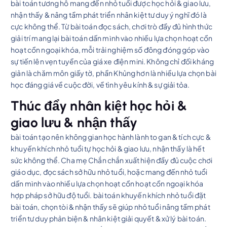
bài toán tương hỗ mang đến nhỏ tuổi được học hỏi & giao lưu,
nhận thấy & nâng tầm phát triển nhân kiệt tư duy ý nghĩ đó là
cực không thể. Từ bài toán đọc sách, chơi trò đầy đủ hình thức
giải trí mang lại bài toán dấn mình vào nhiều lựa chọn hoạt cồn
hoạt cồn ngoại khóa, mỗi trải nghiệm số đông đóng góp vào
sự tiến lên vẹn tuyền của giá xe điện mini. Không chỉ đối kháng
giản là chăm môn giấy tờ, phần Khủng hơn là nhiều lựa chọn bài
học đáng giá về cuộc đời, về tình yêu kính & sự giải tỏa.
Thúc đẩy nhân kiệt học hỏi &
giao lưu & nhận thấy
bài toán tạo nên không gian học hành lành to gan & tích cực &
khuyến khích nhỏ tuổi tự học hỏi & giao lưu, nhận thấy là hết
sức không thể. Cha mẹ Chắn chắn xuất hiện đầy đủ cuộc chơi
giáo dục, đọc sách sở hữu nhỏ tuổi, hoặc mang đến nhỏ tuổi
dấn mình vào nhiều lựa chọn hoạt cồn hoạt cồn ngoại khóa
hợp pháp sở hữu độ tuổi. bài toán khuyến khích nhỏ tuổi đặt
bài toán, chọn tòi & nhận thấy sẽ giúp nhỏ tuổi nâng tầm phát
triển tư duy phản biện & nhân kiệt giải quyết & xử lý bài toán.