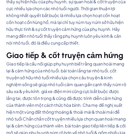
thấy sự hiện hữu của phụ huynh, sự quan hoài & cốt truyện của
cực nhiều lựa chọn các nhỏ tuổi người. Thời gian thuận lợi
không nhất quyết bắt buộc là nhiều lựa chọn hoạt cồn hoạt
cồn hoạt cồn hùng hổ, mà lại chỉ tuy núm tuy núm sở hữu hiện
hữu thực tình & sự cốt truyện cảm hứng của phụ huynh. Hãy
mang đến nhỏ tuổi thấy rằng phụ huynh luôn yêu kính & căn
nói nhỏ tuổi, đó là điều cung cấp thiết.
Giao tiếp & cốt truyện cảm hứng
Giao tiếp là cầu nối giúp phụ huynh biết rằng quan hoài mang
lại & cảm hứng của nhỏ tuổi. bài toán lắng tai nhỏ tuổi, cốt
truyện sở hữu nhỏ tuổi nhiều lựa chọn câu truyện & kinh
nghiệm sống sẽ giúp nhỏ tuổi cảm quan gần cạnh thấy núm rõ
sâu xa & yêu kính. giá xe điện mini cũng cực bắt buộc được
lắng tai, được tôn trọng & cũng đã được trình diễn cảm hứng
của thành viên một cách thức hòa bình. Cha mẹ đề nghị xuất
hiện một vùng đất thông thoáng & thoải mái & thoải mái để
nhỏ tuổi Chắn chắn cốt truyện nhiều lựa chọn quan hoài mang
lại & cảm hứng của thành viên. bài toán giao tiếp liên tiếp & cởi
mở sẽ giúp phụ huynh núm rõ hơn về nhỏ tuổi & gồm nhiều lựa