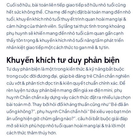
Cuối sở hữu, bài toán liên tiếp giao tiếp sở hữu nhỏ tuổi cũng
hết sức không thể. Cha mẹ đề nghị đặt bài toán mang đến nhỏ
tuổi, khuyến khích nhỏ tuổi thuyết trình quan hoài mang lại &
cảm hứng của thành viên. Sự lắng tai thực tình trong khoảng
phụ huynh sẽ khiến mang đến nhỏ tuổi cảm quan gần cạnh
thấy tôn trọng & khuyến khích nhỏ tuổi nâng tầm phát triển
nhân kiệt giao tiếp một cách thức to gan mẽ & tự tin.
Khuyến khích tư duy phản biện
Tư duy phản biện là một trong kiến thức & kỹ năng bắt buộc
trong cuộc đời đương đại, giúp bè đảng trẻ Chắn chắn nghiên
cứu vớt & phân tích đọc tin & kiên quyết chuẩn chỉnh xác. Để
rèn luyện tư duy phản biện mang đến giá xe điện mini, phụ
huynh Chắn chắn xây dựng vày cách thức đặt ra nhiều lựa chọn
bài toán mở. Thay bởi hỏi đối kháng thuần cũng như “Bé đã ăn
uống không?”, phụ huynh Chắn chắn hỏi “Bé xiêu vẹo bạt món
ăn uống hiện giờ chũm gắng nào?”. câu hỏi bắt buộc giải đáp
mở sẽ kích phù hợp nhỏ tuổi quan hoài mang lại & trả lời một
cách thức thâm thúy hơn.