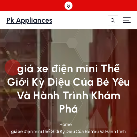
S
k
i
Pk Appliances
p
t
o
c
o
n
giá xe điện mini Thế
t
e
Giới Kỳ Diệu Của Bé Yêu
n
t
Và Hành Trình Khám
Phá
Home
giá xe điện mini Thế Giới Kỳ Diệu Của Bé Yêu Và Hành Trình