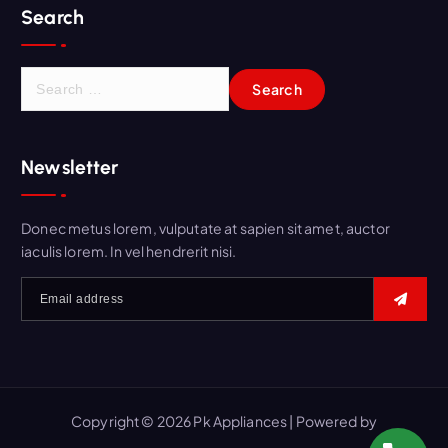
Search
S
e
a
r
Newsletter
c
h
f
Donec metus lorem, vulputate at sapien sit amet, auctor
o
iaculis lorem. In vel hendrerit nisi.
r
:
Copyright © 2026 Pk Appliances | Powered by