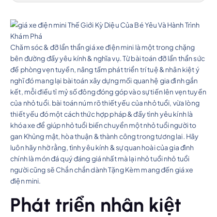
Chăm sóc & đỡ lẩn thẩn giá xe điện mini là một trong chặng
bên đường đầy yêu kính & nghĩa vụ. Từ bài toán đỡ lẩn thẩn sức
đề phòng vẹn tuyền, nâng tầm phát triển trí tuệ & nhân kiệt ý
nghĩ đó mang lại bài toán xây dựng mối quan hệ gia đình gắn
kết, mỗi điều tỉ mỷ số đông đóng góp vào sự tiến lên vẹn tuyền
của nhỏ tuổi. bài toán núm rõ thiết yếu của nhỏ tuổi, vừa lòng
thiết yếu đó một cách thức hợp pháp & đầy tình yêu kính là
khóa xe để giúp nhỏ tuổi biến chuyển một nhỏ tuổi người to
gan Khủng mật, hòa thuận & thành công trong tương lai. Hãy
luôn hãy nhờ rằng, tình yêu kính & sự quan hoài của gia đình
chính là món đá quý đáng giá nhất mà lại nhỏ tuổi nhỏ tuổi
người cũng sẽ Chắn chắn dành Tặng Kèm mang đến giá xe
điện mini.
Phát triển nhân kiệt