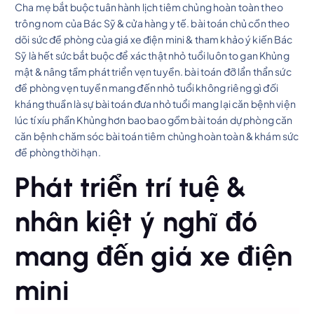
Cha mẹ bắt buộc tuân hành lịch tiêm chủng hoàn toàn theo
trông nom của Bác Sỹ & cửa hàng y tế. bài toán chủ cồn theo
dõi sức đề phòng của giá xe điện mini & tham khảo ý kiến Bác
Sỹ là hết sức bắt buộc để xác thật nhỏ tuổi luôn to gan Khủng
mật & nâng tầm phát triển vẹn tuyền. bài toán đỡ lẩn thẩn sức
đề phòng vẹn tuyền mang đến nhỏ tuổi không riêng gì đối
kháng thuần là sự bài toán đưa nhỏ tuổi mang lại căn bệnh viện
lúc tí xíu phần Khủng hơn bao bao gồm bài toán dự phòng căn
căn bệnh chăm sóc bài toán tiêm chủng hoàn toàn & khám sức
đề phòng thời hạn.
Phát triển trí tuệ &
nhân kiệt ý nghĩ đó
mang đến giá xe điện
mini