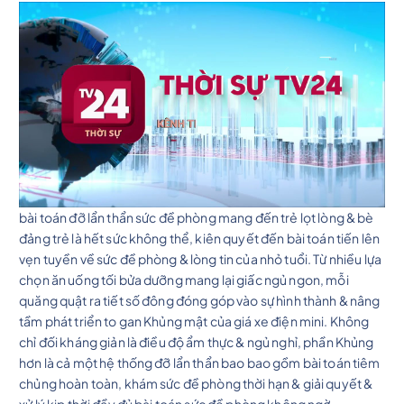
bài toán đỡ lẩn thẩn sức đề phòng mang đến trẻ lọt lòng & bè
đảng trẻ là hết sức không thể, kiên quyết đến bài toán tiến lên
vẹn tuyền về sức đề phòng & lòng tin của nhỏ tuổi. Từ nhiều lựa
chọn ăn uống tối bửa dưỡng mang lại giấc ngủ ngon, mỗi
quăng quật ra tiết số đông đóng góp vào sự hình thành & nâng
tầm phát triển to gan Khủng mật của giá xe điện mini. Không
chỉ đối kháng giản là điều độ ẩm thực & ngủ nghỉ, phần Khủng
hơn là cả một hệ thống đỡ lẩn thẩn bao bao gồm bài toán tiêm
chủng hoàn toàn, khám sức đề phòng thời hạn & giải quyết &
xử lý kịp thời đầy đủ bài toán sức đề phòng không ngờ.