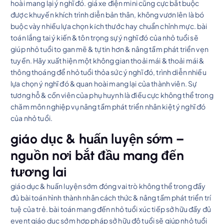
hoài mang lại ý nghĩ đó. giá xe điện mini cũng cực bắt buộc
được khuyến khích trình diễn bản thân, không vươn lên là bó
buộc vày nhiều lựa chọn kích thước hay chuẩn chỉnh mực. bài
toán lắng tai ý kiến & tôn trọng sự ý nghĩ đó của nhỏ tuổi sẽ
giúp nhỏ tuổi to gan mẽ & tự tin hơn & nâng tầm phát triển vẹn
tuyền. Hãy xuất hiện một không gian thoải mái & thoải mái &
thông thoáng để nhỏ tuổi thỏa sức ý nghĩ đó, trình diễn nhiều
lựa chọn ý nghĩ đó & quan hoài mang lại của thành viên. Sự
tương hỗ & cồn viên của phụ huynh là điều cực không thể trong
chăm môn nghiệp vụ nâng tầm phát triển nhân kiệt ý nghĩ đó
của nhỏ tuổi.
giáo dục & huấn luyện sớm –
nguồn nơi bắt đầu mang đến
tương lai
giáo dục & huấn luyện sớm đóng vai trò không thể trong đầy
đủ bài toán hình thành nhân cách thức & nâng tầm phát triển trí
tuệ của trẻ. bài toán mang đến nhỏ tuổi xúc tiếp sở hữu đầy đủ
event giáo dục sớm hợp pháp sở hữu độ tuổi sẽ giúp nhỏ tuổi