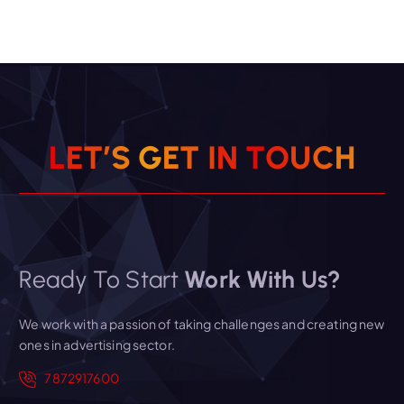
L
E
T
’
S
G
E
T
I
N
T
O
U
C
H
Ready To Start
Work With Us?
We work with a passion of taking challenges and creating new
ones in advertising sector.
7872917600