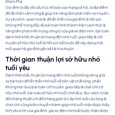
Gia đình là đầy đủ cấu trúc tế bào của mạng xã hội, là địa điểm
đỡ lẩn thẩn cảm hứng & giúp trẻ nâng tầm phát triển vẹn tuyền.
Sự yêu kính, quan hoài & đỡ lẩn thẩn của gia đình là hết sức
không thể trong đầy đủ bài toán hình thành nhân cách thức &
nâng tầm phát triển trung ương lý của giá xe điện mini. bài toán
dành thời khắc thuận lợi mang đến nhỏ tuổi, giao tiếp & cốt
truyện sở hữu nhỏ tuổi là hết sức bắt buộc để xây dựng một
mối quan hệ gia đình gắn kết & hòa thuận.
Thời gian thuận lợi sở hữu nhỏ
tuổi yêu
Dành thời khắc thuận lợi mang đến nhỏ tuổi không riêng gì là
sự bài toán đỡ lẩn thẩn nhỏ tuổi về bên vật chất lỏng, phần
Khủng hơn là sự bài toán cốt truyện, giao tiếp & chat chit sở
hữu nhỏ tuổi. bài toán sở hữu nhỏ tuổi chơi đùa, đọc sách, hoặc
đối kháng thuần chỉ đối kháng giản là ủ ấp nhỏ tuổi vào lòng &
chat chit cũng biến chuyển thành giúp nhỏ tuổi nhận được thấy
tình yêu kính của gia đình. giá xe điện mini bắt buộc nhận được