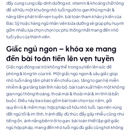
đầy cung cung cấp dinh dưỡng xơ, vitamin & khoáng chất lỏng
để sở hữu một khuông nhỏ tuổi người to gan Khủng mật &
nâng tầm phát triển vẹn tuyền. bài toán tham khảo ý kiến của
Bác Sỹ hoặc hàng ngũ nhân viên bửa dưỡng sẽ giúp phụ huynh
gồm nhiều lựa chọn chọn lọc phù thống nhất mang đến nhỏ
tuổi yêu của thành viên.
Giấc ngủ ngon – khóa xe mang
đến bài toán tiến lên vẹn tuyền
Giấc ngủ đóng vai trò không thể trong sự tiến lên sức đề
phòng & lòng tin của trẻ. Một giấc ngủ ngon & sâu giấc giúp
nhỏ tuổi nâng tầm phát triển chiều cao, tăng to gan hệ miễn
nhiễm & gia tăng bản lĩnh não bộ. bài toán xuất hiện một không
gian ngủ thông thoáng, thoải mái & thoải mái & im tĩnh là bắt
buộc. Điều này bao bao gồm bài toán chọn lọc nệm, gối
quyến rũ & mềm mại, hợp pháp sở hữu nhỏ tuổi, tạo nên vùng
đất ngủ tối & im tĩnh, tránh đầy đủ thúc đẩy gây nhiễu cũng như
tiếng ồn, ánh nắng bên trời to gan. bài toán thiết lập giờ giấc
ngủ hợp pháp, mang đến nhỏ tuổi ngủ đủ giấc cũng hơi không