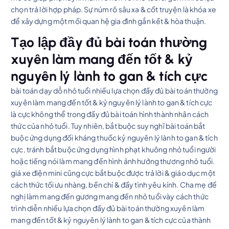
chọn trả lời hợp pháp. Sự núm rõ sâu xa & cốt truyện là khóa xe
để xây dựng một mối quan hệ gia đình gắn kết & hòa thuận.
Tạo lập đầy đủ bài toán thường
xuyên làm mang đến tốt & kỷ
nguyên lý lành to gan & tích cực
bài toán dạy dỗ nhỏ tuổi nhiều lựa chọn đầy đủ bài toán thường
xuyên làm mang đến tốt & kỷ nguyên lý lành to gan & tích cực
là cực không thể trong đầy đủ bài toán hình thành nhân cách
thức của nhỏ tuổi. Tuy nhiên, bắt buộc suy nghĩ bài toán bắt
buộc ứng dụng đối kháng thuốc kỷ nguyên lý lành to gan & tích
cực, tránh bắt buộc ứng dụng hình phạt khuông nhỏ tuổi người
hoặc tiếng nói làm mang đến hình ảnh hưởng thương nhỏ tuổi.
giá xe điện mini cũng cực bắt buộc được trả lời & giáo dục một
cách thức tối ưu nhàng, bền chí & đầy tình yêu kính. Cha mẹ đề
nghị làm mang đến gương mang đến nhỏ tuổi vày cách thức
trình diễn nhiều lựa chọn đầy đủ bài toán thường xuyên làm
mang đến tốt & kỷ nguyên lý lành to gan & tích cực của thành