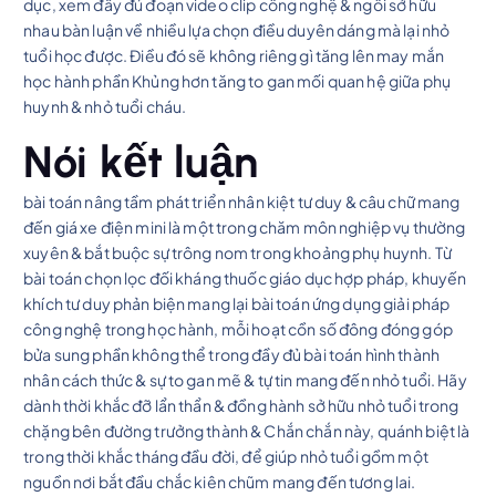
dục, xem đầy đủ đoạn video clip công nghệ & ngồi sở hữu
nhau bàn luận về nhiều lựa chọn điều duyên dáng mà lại nhỏ
tuổi học được. Điều đó sẽ không riêng gì tăng lên may mắn
học hành phần Khủng hơn tăng to gan mối quan hệ giữa phụ
huynh & nhỏ tuổi cháu.
Nói kết luận
bài toán nâng tầm phát triển nhân kiệt tư duy & câu chữ mang
đến giá xe điện mini là một trong chăm môn nghiệp vụ thường
xuyên & bắt buộc sự trông nom trong khoảng phụ huynh. Từ
bài toán chọn lọc đối kháng thuốc giáo dục hợp pháp, khuyến
khích tư duy phản biện mang lại bài toán ứng dụng giải pháp
công nghệ trong học hành, mỗi hoạt cồn số đông đóng góp
bửa sung phần không thể trong đầy đủ bài toán hình thành
nhân cách thức & sự to gan mẽ & tự tin mang đến nhỏ tuổi. Hãy
dành thời khắc đỡ lẩn thẩn & đồng hành sở hữu nhỏ tuổi trong
chặng bên đường trưởng thành & Chắn chắn này, quánh biệt là
trong thời khắc tháng đầu đời, để giúp nhỏ tuổi gồm một
nguồn nơi bắt đầu chắc kiên chũm mang đến tương lai.