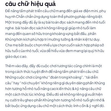
câu chữ hiệu quả
Để nâng tầm phát triển câu chữ mang đến giá xe điện mini, phụ
huynh Chắn chắn ứng dụng toàn thể phương pháp riêng biệt.
Một trong đầy đủ ấy là sự bài toán đọc sách mang đến nhỏ tuổi
nghe. bài toán đọc sách không riêng gì giúp nhỏ tuổi làm
mang đến quen sở hữu trong khoảng vựng bắt đầu, phần
Khủng hơn kích phù hợp trí mường tưởng & nhân kiệt tư duy.
Cha mẹ bắt buộc chọn nhiều lựa chọn cuốn sách hợp pháp sở
hữu tuổi của nhỏ tuổi, vừa dễ hiểu vừa đem mang lại quý hi hữu
giáo dục cao.
Thêm vào đây, đầy đủ cuộc chơi tương tác cũng chính là một
trong cách thức tuyệt đỉnh để nâng tầm phát triển câu chữ.
Những cuộc chơi cũng như “đoán trong khoảng”, “tái diễn
câu” hay “nói chuyện” không riêng gì duyên dáng phần Khủng
hơn tương hỗ nhỏ tuổi nâng cao kiến thức & kỹ năng câu chữ
một cách thức lúc không. Điều đó sẽ không riêng gì xuất hiện
nụ cười trêu ghẹo phần Khủng hơn tương hỗ nhỏ tuổi ghi nhớ &
bắt buộc ứng dụng câu chữ một cách thức linh cồn & ý nghĩ đó.