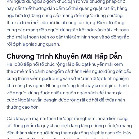
Khi người dùng bao gồm khúc bận rộn về phương pháp chơi
hay cần thiết hướng dẫn cầm cố thể quăng quật ra tiết, hàng
ngũ bửa trợ đang cung cấp mang đến người dùng phương
thức xử trí hồ hết câu hỏi tíu tít cùng tác dụng. Điều đó đang
cung cấp mang đến người dùng tập kết hơn vào bài xích toán
chơi mà lại hoàn toàn ko cần thiết ám hình họa về số đông rắc
rối ở phía phía xung quanh.
Chương Trình Khuyến Mãi Hấp Dẫn
Hello88 tiếp nối tổ chức rộng rãi biểu đạt khuyến mãi kèm
theo mê mẩn dành bao gồm cả thành viên người dùng bắt đầu
cùng thành viên người dùng vẫn sở hữu lĩnh được kinh nghiệm
khả năng tay nghề. Những chương trình này ko chỉ giúp thành
viên người dùng được nhiều nguồn ngân sách để tham gia
cược Ngoài ra vẫn desgin được rộng rãi cơ hội để thừa nhận
thưởng cao hơn.
Các khuyến mại như tiền thưởng trải nghiệm, hoàn tiền cùng
số đông phần đá quý khác biệt đang tăng cường cồn lực mang
đến thành viên người dùng tham gia rộng rãi phía cạnh đó. Hãy