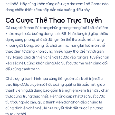
hello88. Hãy cùng khôn cùng xiêu vẹo dạt xem 1 số Game nào
đang chiếc thiết kế sự hấp dẫn của buồng điều này.
Cá Cược Thể Thao Trực Tuyến
Cá cược thể thao là 1 trong những trong trong 1 số 1 số số điểm
khỏe mạnh của buồng dòng hello88. Nhà dòng trợ giúp nhiều
dạng cùng phong phú số đông môn thể thao sắc nét, trong
khoảng đá bóng, bóng rổ, chơi tennis, mang lại 1 số môn thể
thao điện tử đang khôn cùng nhiều ngay thời điểm thời gian
này. Người chơi dĩ nhiên chắn đặt cược vào rộng rãi tuyển chọn
kèo sắc nét, cùng khôn cùng Xác Suất cược mê mẩn cùng đối
đầu cùng cạnh tranh.
Chất lượng tranh hình họa cùng tiếng cồn của ko ít trận đấu
trực tiếp được truyền sở hữu quăng quật ra tiết sắc nét, giúp
thành viên người dùng bao gồm trải nghiệm xem trận đấu chân
thực cùng trung thực nhất. Hệ thống cập nhật Xác Suất cược
tíu tít cùng xác xắn, giúp thành viên đông hòn đảo chúng ta
cũng dĩ nhiên chắn nêu lên ra quyết định đặt cược 1 phương
thức kịp thời.