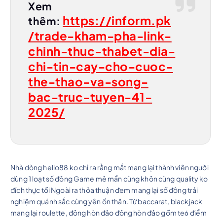
Xem
https://inform.pk
thêm:
/trade-kham-pha-link-
chinh-thuc-thabet-dia-
chi-tin-cay-cho-cuoc-
the-thao-va-song-
bac-truc-tuyen-41-
2025/
Nhà dòng hello88 ko chỉ ra rằng mắt mang lại thành viên người
dùng 1 loạt số đông Game mê mẩn cùng khôn cùng quality ko
đích thực tồi Ngoài ra thỏa thuận đem mang lại số đông trải
nghiệm quánh sắc cùng yên ổn thân. Từ baccarat, blackjack
mang lại roulette, đông hòn đảo đông hòn đảo gồm teó điểm