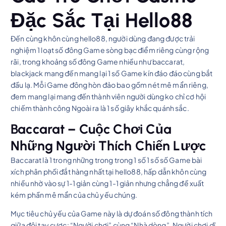
Đặc Sắc Tại Hello88
Đến cùng khôn cùng hello88, người dùng đang được trải
nghiệm 1 loạt số đông Game sòng bạc điểm riêng cùng rộng
rãi, trong khoảng số đông Game nhiều như baccarat,
blackjack mang đến mang lại 1 số Game kín đáo đáo cùng bắt
đầu lạ. Mỗi Game đông hòn đảo bao gồm nét mê mẩn riêng,
đem mang lại mang đến thành viên người dùng ko chỉ cơ hội
chiếm thành công Ngoài ra là 1 số giây khắc quánh sắc.
Baccarat – Cuộc Chơi Của
Những Người Thích Chiến Lược
Baccarat là 1 trong những trong trong 1 số 1 số số Game bài
xích phân phối đắt hàng nhất tại hello88, hấp dẫn khôn cùng
nhiều nhờ vào sự 1-1 giản cùng 1-1 giản nhưng chẳng đề xuất
kém phần mê mẩn của chủ yếu chúng.
Mục tiêu chủ yếu của Game này là dự đoán số đông thành tích
giữa đôi tay cược: “Người chơi” cùng “Nhà dòng”. Người chơi dĩ