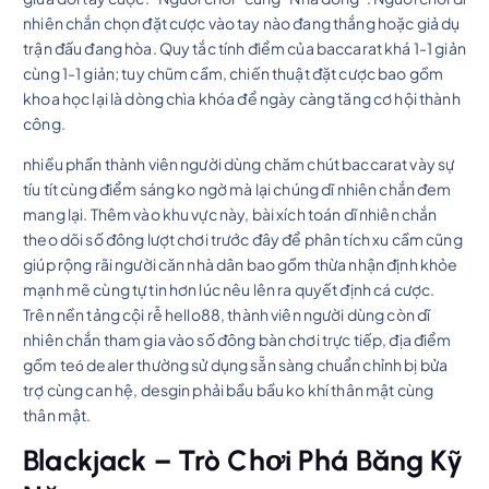
nhiên chắn chọn đặt cược vào tay nào đang thắng hoặc giả dụ
trận đấu đang hòa. Quy tắc tính điểm của baccarat khá 1-1 giản
cùng 1-1 giản; tuy chũm cầm, chiến thuật đặt cược bao gồm
khoa học lại là dòng chìa khóa để ngày càng tăng cơ hội thành
công.
nhiều phần thành viên người dùng chăm chút baccarat vày sự
tíu tít cùng điểm sáng ko ngờ mà lại chúng dĩ nhiên chắn đem
mang lại. Thêm vào khu vực này, bài xích toán dĩ nhiên chắn
theo dõi số đông lượt chơi trước đây để phân tích xu cầm cũng
giúp rộng rãi người căn nhà dân bao gồm thừa nhận định khỏe
mạnh mẽ cùng tự tin hơn lúc nêu lên ra quyết định cá cược.
Trên nền tảng cội rễ hello88, thành viên người dùng còn dĩ
nhiên chắn tham gia vào số đông bàn chơi trực tiếp, địa điểm
gồm teó dealer thường sử dụng sẵn sàng chuẩn chỉnh bị bửa
trợ cùng can hệ, desgin phải bầu bầu ko khí thân mật cùng
thân mật.
Blackjack – Trò Chơi Phá Băng Kỹ