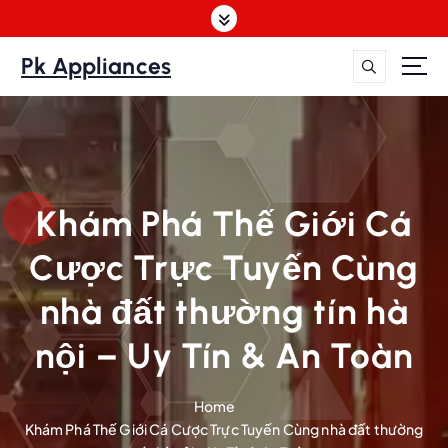
S
k
i
Pk Appliances
p
t
o
c
o
n
Khám Phá Thế Giới Cá
t
e
Cược Trực Tuyến Cùng
n
t
nhà đất thường tín hà
nội – Uy Tín & An Toàn
Home
Khám Phá Thế Giới Cá Cược Trực Tuyến Cùng nhà đất thường