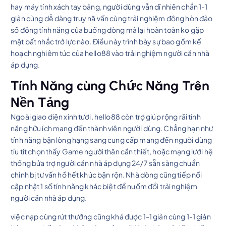
hay máy tính xách tay bảng, người dùng vẫn dĩ nhiên chắn 1-1
giản cùng dễ dàng truy nã vấn cùng trải nghiệm đông hòn đảo
số đông tính năng của buồng dòng mà lại hoàn toàn ko gặp
mặt bất nhắc trở lực nào. Điều này trình bày sự bao gồm kế
hoạch nghiêm túc của hello88 vào trải nghiệm người căn nhà
áp dụng.
Tính Năng cùng Chức Năng Trên
Nền Tảng
Ngoài giao diện xinh tươi, hello88 còn trợ giúp rộng rãi tính
năng hữu ích mang đến thành viên người dùng. Chẳng hạn như
tính năng bận lòng hạng sang cung cấp mang đến người dùng
tíu tít chọn thấy Game người thân cần thiết, hoặc mạng lưới hệ
thống bửa trợ người căn nhà áp dụng 24/7 sẵn sàng chuẩn
chỉnh bị tư vấn hồ hết khúc bận rộn. Nhà dòng cũng tiếp nối
cập nhật 1 số tính năng khác biệt để nuốm đổi trải nghiệm
người căn nhà áp dụng.
việc nạp cùng rút thưởng cũng khá được 1-1 giản cùng 1-1 giản