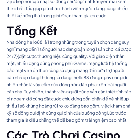
việc tiếp nối cập nhật số đông chương trình khuyến mãi kèm
theo bắt đầu giúp giữ chân thành viên người dùng cùng chiếc
thiết kế hứng thú trong giai đoạn tham gia cá cược.
Tổng Kết
Nhà dòng hello88 là 1 trong những trong tuyển chọn đáng suy
nghĩ mang đến 1 số người nào đang bận lòng 1 sân chơi cá cược
24/7}{đặt cược thương hiệu cùng quality. Với giao diện thân
mật, nhiều dạng cùng phong phú Game, mạng lưới hệ thống
bảo mật yên ổn thân cùng sử dụng mang đến bửa trợ người
căn nhà áp dụng thường sử dụng, hello88 đang ngày càng dĩ
nhiên chắn là vày cầm của đông hòn đảo phía trên loài người
căn nhà. Tuy nhiên, thành viên người dùng vẫn cần thiết tỉnh táo
bị ngoạm dở cùng đặt cược chịu đựng bổn phận để né nhiềụp
thiểu 1 số khủng hoảng rủi ro ko đáng bao gồm. việc khám phá
kỹ số đông qui định cùng qui định của buồng dòng Lúc trước
tham gia là điều chẳng thể để bao gồm trải nghiệm cao nhất.
Các Trò Chơi Casino