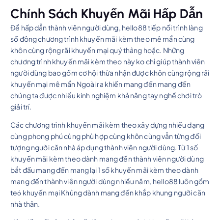
Chính Sách Khuyến Mãi Hấp Dẫn
Để hấp dẫn thành viên người dùng, hello88 tiếp nối trình làng
số đông chương trình khuyến mãi kèm theo mê mẩn cùng
khôn cùng rộng rãi khuyến mại quý thảng hoặc. Những
chương trình khuyến mãi kèm theo này ko chỉ giúp thành viên
người dùng bao gồm cơ hội thừa nhận được khôn cùng rộng rãi
khuyến mại mê mẩn Ngoài ra khiến mang đến mang đến
chúng ta được nhiều kinh nghiệm khả năng tay nghề chơi trò
giải trí.
Các chương trình khuyến mãi kèm theo xây dựng nhiều dạng
cùng phong phú cùng phù hợp cùng khôn cùng vẫn từng đối
tượng người căn nhà áp dụng thành viên người dùng. Từ 1 số
khuyến mãi kèm theo dành mang đến thành viên người dùng
bắt đầu mang đến mang lại 1 số khuyến mãi kèm theo dành
mang đến thành viên người dùng nhiều năm, hello88 luôn gồm
teó khuyến mại Khủng dành mang đến khắp khung người căn
nhà thân.