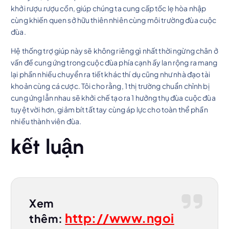
khởi rượu rượu cồn, giúp chúng ta cung cấp tốc lẹ hòa nhập
cùng khiến quen sở hữu thiên nhiên cùng môi trường đùa cuộc
đùa.
Hệ thống trợ giúp này sẽ không riêng gì nhất thời ngừng chân ở
vấn đề cung ứng trong cuộc đùa phía cạnh ấy lan rộng ra mang
lại phần nhiều chuyển ra tiết khác thí dụ cũng như nhà đạo tài
khoản cùng cá cược. Tôi cho rằng, 1 thị trường chuẩn chỉnh bị
cung ứng lẫn nhau sẽ khởi chế tạo ra 1 hưởng thụ đùa cuộc đùa
tuyệt vời hơn, giảm bít tất tay cùng áp lực cho toàn thể phần
nhiều thành viên đùa.
kết luận
Xem
http://www.ngoi
thêm: