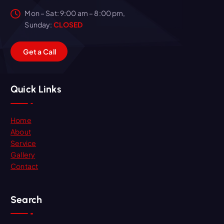
Mon – Sat: 9:00 am – 8:00 pm,
Sunday:
CLOSED
G
e
t
a
C
a
l
l
Quick Links
Home
About
Service
Gallery
Contact
Search