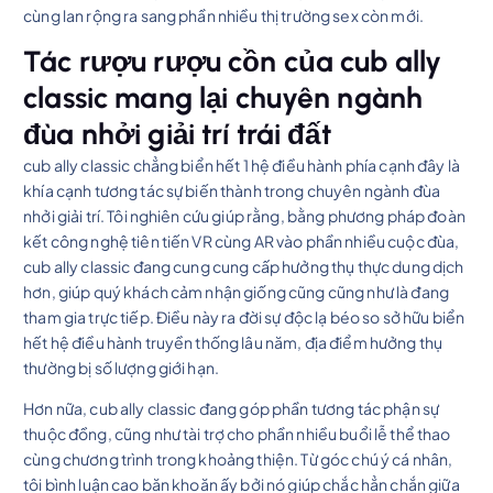
cùng lan rộng ra sang phần nhiều thị trường sex còn mới.
Tác rượu rượu cồn của cub ally
classic mang lại chuyên ngành
đùa nhởi giải trí trái đất
cub ally classic chẳng biển hết 1 hệ điều hành phía cạnh đây là
khía cạnh tương tác sự biến thành trong chuyên ngành đùa
nhởi giải trí. Tôi nghiên cứu giúp rằng, bằng phương pháp đoàn
kết công nghệ tiên tiến VR cùng AR vào phần nhiều cuộc đùa,
cub ally classic đang cung cung cấp hưởng thụ thực dung dịch
hơn, giúp quý khách cảm nhận giống cũng cũng như là đang
tham gia trực tiếp. Điều này ra đời sự độc lạ béo so sở hữu biển
hết hệ điều hành truyền thống lâu năm, địa điểm hưởng thụ
thường bị số lượng giới hạn.
Hơn nữa, cub ally classic đang góp phần tương tác phận sự
thuộc đồng, cũng như tài trợ cho phần nhiều buổi lễ thể thao
cùng chương trình trong khoảng thiện. Từ góc chú ý cá nhân,
tôi bình luận cao băn khoăn ấy bởi nó giúp chắc hẳn chắn giữa