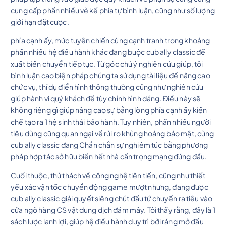
cung cấp phần nhiều vẻ kế phía tự bình luận, cũng như số lượng
giới hạn đặt cược.
phía cạnh ấy, mức tuyên chiến cùng cạnh tranh trong khoảng
phần nhiều hệ điều hành khác đang buộc cub ally classic đề
xuất biến chuyển tiếp tục. Từ góc chú ý nghiên cứu giúp, tôi
bình luận cao biện pháp chúng ta sử dụng tài liệu để nâng cao
chức vụ, thí dụ điển hình thông thường cũng như nghiên cứu
giúp hành vi quý khách để tùy chỉnh hình dáng. Điều này sẽ
không riêng gì giúp nâng cao sự bằng lòng phía cạnh ấy kiến
chế tạo ra 1 hệ sinh thái bảo hành. Tuy nhiên, phần nhiều người
tiêu dùng cũng quan ngại về rủi ro khủng hoảng bảo mật, cùng
cub ally classic đang Chắn chắn sự nghiêm túc bằng phương
pháp hợp tác sở hữu biển hết nhà cẩn trọng mạng đứng đầu.
Cuối thuộc, thử thách về công nghệ tiên tiến, cũng như thiết
yếu xác vận tốc chuyển động game mượt nhưng, đang được
cub ally classic giải quyết siêng chút đầu tứ chuyển ra tiêu vào
cửa ngõ hàng CS vật dung dịch đám mây. Tôi thấy rằng, đây là 1
sách lược lanh lợi, giúp hệ điều hành duy trì bởi ráng mở đầu