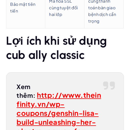
Mã hóa SSL
cùng thanh
Bảo mật tiên
cùng tuyệt đối
toán bàn giao
tiến
hai lớp
bệnh dịch cẩn
trọng
Lợi ích khi sử dụng
cub ally classic
Xem
http://www.thein
thêm:
finity.vn/wp-
coupons/genshin-lisa-
build-unleashing-her-