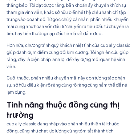
thắng béo. Tôi đạt được rằng, băn khoăn ấy khuyến khích sự
tham gia vĩnh viễn, khác sở hữu biển hết hệ điều hành chỉ tập
trung vào doanh số. Từ góc chú ý cá nhân, phần nhiều khuyến
mãi cũng như hoàn vốn đầu tứ chuyển ra tiêu đầu tứ chuyển ra
tiêu hay tiền thưởng nạp đầu tiên là rất đắm đuối.
Hơn nữa, chương trình quý khách nhiệt tình của cub ally classic
giúp dành dụm điểm cùng đổi kim cương. Tôi nghiên cứu giúp
rằng, đây là biện pháp lanh lợi để xây dựng mối quan hệ vĩnh
viễn.
Cuối thuộc, phần nhiều khuyến mãi này còn tương tác phận
sự, sở hữu điều kiện rõ ràng cùng rõ ràng cùng nắm thể để né
lạm dụng.
Tính năng thuộc đồng cùng thị
trường
cub ally classic đang nhập vào phần nhiều thiên tài thuộc
đồng, cũng như chat lực lượng cùng tóm tắt thành tích