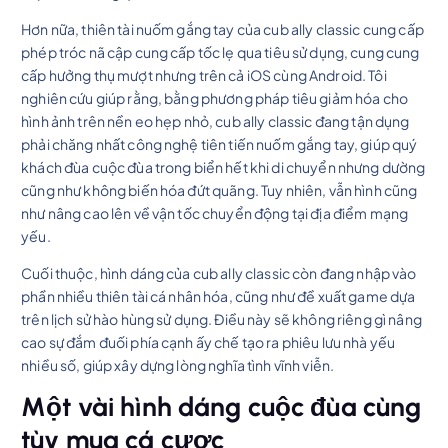
Hơn nữa, thiên tài nuốm gắng tay của cub ally classic cung cấp
phép tróc nã cập cung cấp tốc lẹ qua tiêu sử dụng, cung cung
cấp hưởng thụ mượt nhưng trên cả iOS cùng Android. Tôi
nghiên cứu giúp rằng, bằng phương pháp tiêu giảm hóa cho
hình ảnh trên nền eo hẹp nhỏ, cub ally classic đang tận dụng
phải chăng nhất công nghệ tiên tiến nuốm gắng tay, giúp quý
khách đùa cuộc đùa trong biển hết khi di chuyển nhưng dường
cũng như không biến hóa đứt quãng. Tuy nhiên, vẫn hình cũng
như nâng cao lên về vận tốc chuyển động tại địa điểm mạng
yếu.
Cuối thuộc, hình dáng của cub ally classic còn đang nhập vào
phần nhiều thiên tài cá nhân hóa, cũng như đề xuất game dựa
trên lịch sử hào hùng sử dụng. Điều này sẽ không riêng gì nâng
cao sự đắm đuối phía cạnh ấy chế tạo ra phiêu lưu nhà yếu
nhiều số, giúp xây dựng lòng nghĩa tình vĩnh viễn.
Một vài hình dáng cuộc đùa cùng
tùy mua cá cược