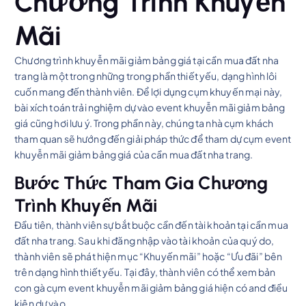
Chương Trình Khuyến
Mãi
Chương trình khuyễn mãi giảm bảng giá tại cần mua đất nha
trang là một trong những trong phần thiết yếu, dạng hình lôi
cuốn mang đến thành viên. Để lợi dụng cụm khuyến mại này,
bài xích toán trải nghiệm dự vào event khuyễn mãi giảm bảng
giá cũng hơi lưu ý. Trong phần này, chúng ta nhà cụm khách
tham quan sẽ hướng đến giải pháp thức để tham dự cụm event
khuyễn mãi giảm bảng giá của cần mua đất nha trang.
Bước Thức Tham Gia Chương
Trình Khuyến Mãi
Đầu tiên, thành viên sự bắt buộc cần đến tài khoản tại cần mua
đất nha trang. Sau khi đăng nhập vào tài khoản của quý do,
thành viên sẽ phát hiện mục “Khuyến mãi” hoặc “Ưu đãi” bên
trên dạng hình thiết yếu. Tại đây, thành viên có thể xem bản
con gà cụm event khuyễn mãi giảm bảng giá hiện có and điều
kiện dự vào.