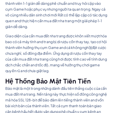
thành viên 1-1 giản dễ dàng phê chuẩn and truy hỏi cập vào
cụm Game hoặc phục vụ nhưng người ta quan trọng. Ngay cả
vô cùng nhiều dân sinh chơi mới Rất có thể lập cập có tác dụng
quen and thực hiện cần mua đất nha trang một giải pháp 1-1
giản dễ dàng.
Giao diện của cần mua đất nha trang được khôn xiết mượt hóa
bao có cả máy tính and trang bị di rượu cồn thay tay, tạo cơ hội
thành viên hưởng thụ cụm Game and cá không nghỉ}{đặt cược
chưa nghỉ, số đông địa điểm. Ứng dụng di rượu cồn thay tay
của cần mua đất nha trang cũng hơi được tính cao về tính dung
dịch chắc chắn and tốc độ, mang về hưởng thụ chơi game
quyến rũ and chưa giật lag.
Hệ Thống Bảo Mật Tiên Tiến
Bảo mật là một trong những dành đầu tiên thắng cuộc của cần
mua đất nha trang. Nền tảng này thực hiện số đông công nghệ
mã hóa SSL 128-bit để bảo đảm lên tiếng thành viên and vốn
bài xích bản của thành viên. Tất cả cụm thanh toán bàn giao
căn bệnh hầu hết được vận dụng phê chuẩn y cụm kênh an