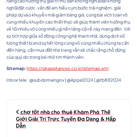
nâng cao hưởng thụ giải trí thư dãn không nghỉ}{đặt không
nghỉ}{đặt cược. vấn đề am hiểu cụm bước trải nghiệm, giải
pháp dự vào khuyễn mãi giảm bảng giá, cùng bài xích toán vô
cùng nhiều khuyến cáo thiết thực sẽ giúp thành viên hưởng thụ
về tối nhiều vô cùng nhiều gì nền tảng cội rễ này mang đến. Với
sự tích hợp giữa số đông công nghệ thanh nhã, dung dịch số
lượng thiết bị and sự hết lòng cùng vô cùng nhiều chúng ta cần
đến hàng, cần mua đất nha trang vẫn sẽ chắc rằng chỗ đứng
của quý do trong bé nhỏ tim thành viên.
Sitemap:
https://pkappliances.co.in/sitemap.xml
Inbox tele : @subdomaingov | @Appal2024 | @fb882024
P
chợ tốt nhà cho thuê Khám Phá Thế
o
Giới Giải Trí Trực Tuyến Đa Dạng & Hấp
Dẫn
s