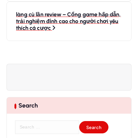
t
làng cù lần review – Cổng game hấp dẫn,
trải nghiệm đỉnh cao cho người chơi yêu
n
thích cá cược
a
v
i
g
a
Search
t
S
e
i
a