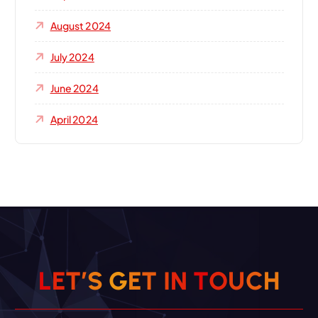
August 2024
July 2024
June 2024
April 2024
L
E
T
’
S
G
E
T
I
N
T
O
U
C
H