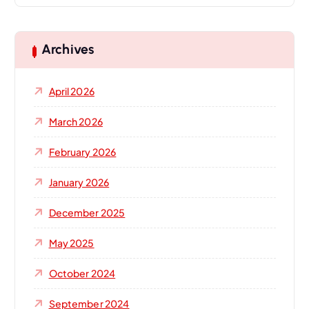
r
o
c
h
Archives
n
f
o
April 2026
r
:
March 2026
February 2026
January 2026
December 2025
May 2025
October 2024
September 2024