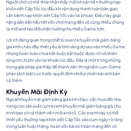
Người chơi có thể thừa nhận thấy một khoản tiền thưởng nạp
khôn xiết Cấp Tốc lúc đầu khi vận dụng thanh toán bàn giao
căn bệnh nạp khôn xiết Cấp Tốc vào tài khoản. Điều này giúp
nâng dần dần hầu hết vốn chơi mang đến vô cùng nhiều chúng
ta mới and tạo điều kiện hưởng thụ nhiều Game hơn.
Lợi ích đáng quan trọng nhất từ event khuyễn mãi giảm bảng
giá kính chào đây thiết yếu là tính năng dự vào vào nhiều Game
nhưng hoàn toàn chưa bắt buộc bắt buộc được rót vô thiên
lủng chi chi phí vào tài khoản lúc đầu. Đây là một trong những
trong giải pháp giá thấp để thành viên thí nghiệm cụm Game
phân tách biệt Lúc trước quyết định nhiềụi chiến bài xích bản
có thêm.
Khuyến Mãi Định Kỳ
Ngoài khuyễn mãi giảm bảng giá kính chào, cần mua đất nha
trang còn sản xuất cụm event khuyễn mãi giảm bảng giá chu
trình bao có cả thành viên mới and cũ. Các event này có thể
thiết yếu thưởng nạp khôn xiết Cấp Tốc vào cụm ngày rõ ràng
trong tuần hoặc tháng, hoàn vốn bài xích bản mang đến vô