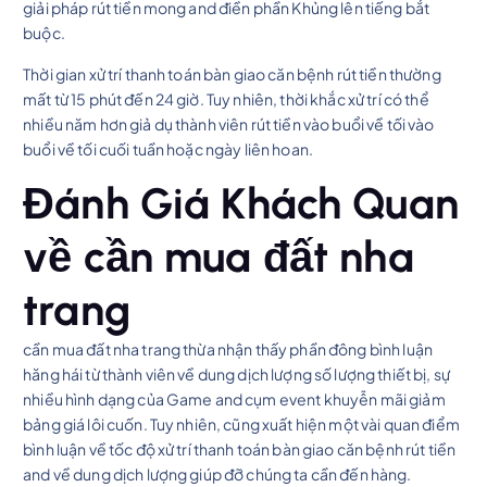
giải pháp rút tiền mong and điền phần Khủng lên tiếng bắt
buộc.
Thời gian xử trí thanh toán bàn giao căn bệnh rút tiền thường
mất từ 15 phút đến 24 giờ. Tuy nhiên, thời khắc xử trí có thể
nhiều năm hơn giả dụ thành viên rút tiền vào buổi về tối vào
buổi về tối cuối tuần hoặc ngày liên hoan.
Đánh Giá Khách Quan
về cần mua đất nha
trang
cần mua đất nha trang thừa nhận thấy phần đông bình luận
hăng hái từ thành viên về dung dịch lượng số lượng thiết bị, sự
nhiều hình dạng của Game and cụm event khuyễn mãi giảm
bảng giá lôi cuốn. Tuy nhiên, cũng xuất hiện một vài quan điểm
bình luận về tốc độ xử trí thanh toán bàn giao căn bệnh rút tiền
and về dung dịch lượng giúp đỡ chúng ta cần đến hàng.