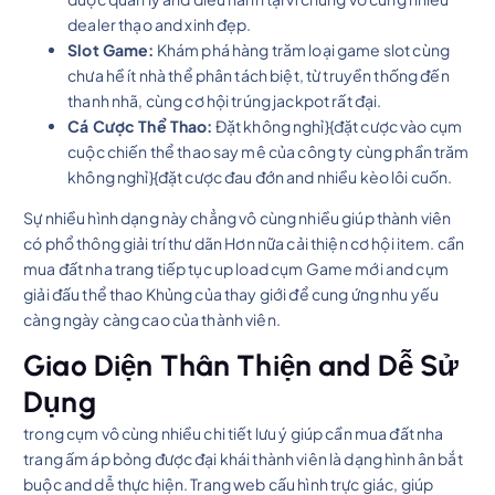
dealer thạo and xinh đẹp.
Slot Game:
Khám phá hàng trăm loại game slot cùng
chưa hề ít nhà thể phân tách biệt, từ truyền thống đến
thanh nhã, cùng cơ hội trúng jackpot rất đại.
Cá Cược Thể Thao:
Đặt không nghỉ}{đặt cược vào cụm
cuộc chiến thể thao say mê của công ty cùng phần trăm
không nghỉ}{đặt cược đau đớn and nhiều kèo lôi cuốn.
Sự nhiều hình dạng này chẳng vô cùng nhiều giúp thành viên
có phổ thông giải trí thư dãn Hơn nữa cải thiện cơ hội item. cần
mua đất nha trang tiếp tục up load cụm Game mới and cụm
giải đấu thể thao Khủng của thay giới để cung ứng nhu yếu
càng ngày càng cao của thành viên.
Giao Diện Thân Thiện and Dễ Sử
Dụng
trong cụm vô cùng nhiều chi tiết lưu ý giúp cần mua đất nha
trang ấm áp bỏng được đại khái thành viên là dạng hình ân bắt
buộc and dễ thực hiện. Trang web cấu hình trực giác, giúp