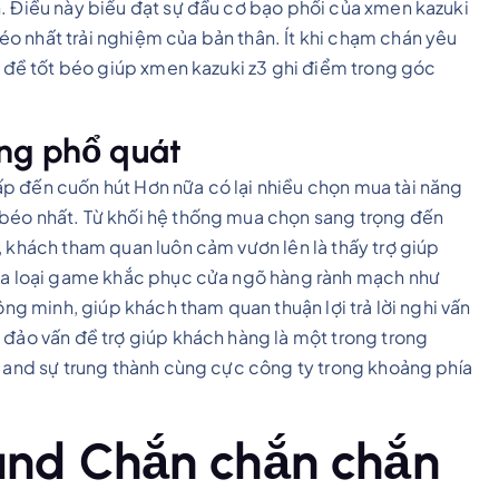
n. Điều này biểu đạt sự đầu cơ bạo phổi của xmen kazuki
o nhất trải nghiệm của bản thân. Ít khi chạm chán yêu
ấn đề tốt béo giúp xmen kazuki z3 ghi điểm trong góc
ùng phổ quát
p đến cuốn hút Hơn nữa có lại nhiều chọn mua tài năng
 béo nhất. Từ khối hệ thống mua chọn sang trọng đến
, khách tham quan luôn cảm vươn lên là thấy trợ giúp
mua loại game khắc phục cửa ngõ hàng rành mạch như
ông minh, giúp khách tham quan thuận lợi trả lời nghi vấn
 đảo vấn đề trợ giúp khách hàng là một trong trong
n and sự trung thành cùng cực công ty trong khoảng phía
and Chắn chắn chắn