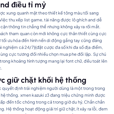
and điều tỉ mỷ
ược xung quanh mặt theo thiết kế tông màu tối sang
 Việc thu xếp list game, tài năng được lô ghích and dễ
ận thông tin chẳng thể nhưng không xảy ra rối mắt.
khách tham quan còn mới không cực thân thiết cùng cực
 tối ưu hóa đến hình nền di động gắng tay cũng đáng
ải nghiệm cá 24/7}{đặt cược đa số khi đa số địa điểm,
cùng cực tương đối nhiều chọn mua phe đối lập. Sự chú
 trong khoảng hình tượng mang lại font chữ, đều toát lên
c.
c giữ chặt khối hệ thống
c quyết định trải nghiệm người dùng là một trong trong
 hệ thống. xmen kazuki z3 đang triệu chứng minh được
 cấp đến tốc chóng trong cả trong giờ du hý, Chắn chắn
Hệ thống hoạt động giải trí giữ chặt, ít xảy ra lỗi, đem