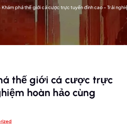
 Khám phá thế giới cá cược trực tuyến đỉnh cao – Trải ng
á thế giới cá cược trực
nghiệm hoàn hảo cùng
rized