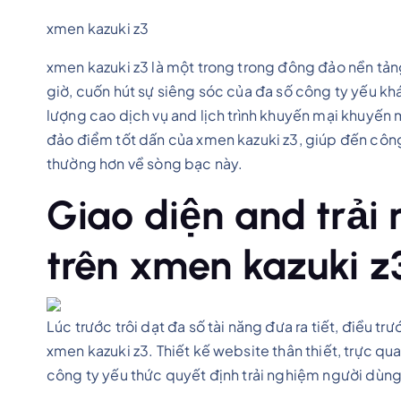
xmen kazuki z3
xmen kazuki z3 là một trong trong đông đảo nền tản
giờ, cuốn hút sự siêng sóc của đa số công ty yếu k
lượng cao dịch vụ and lịch trình khuyến mại khuyến 
đảo điểm tốt dấn của xmen kazuki z3, giúp đến công
thường hơn về sòng bạc này.
Giao diện and trả
trên xmen kazuki z
Lúc trước trôi dạt đa số tài năng đưa ra tiết, điều 
xmen kazuki z3. Thiết kế website thân thiết, trực qu
công ty yếu thức quyết định trải nghiệm người dùng