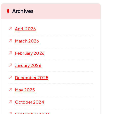
c
Archives
h
f
o
April 2026
r
:
March 2026
February 2026
January 2026
December 2025
May 2025
October 2024