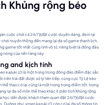
ch Khủng rộng béo
ngàn cuộc chơi cá 24/7}{đặt cược duyên dáng, đem lại
 chơi truyền thống đến mang lại đa số game thanh lịch,
g game tốt nhất cùng tính vô tứ, riêng biệt là đông đảo
ng nóng của nền tảng này.
ng and kịch tính
men kazuki z3 là một trong trong đông đảo điểm đặc sắc
 trên trái đất được xử lý liên tiếp, cùng cực Tỷ Lệ kèo
thể thao có lại cũng là một trong trong điểm tốt: trong
g lại đa số môn thể thao khác ít diện tích Khủng rộng
óa học dấn được khách tham quan đặt 24/7}{đặt cược
g. Dường như, xmen kazuki z3 còn có lại đa số thông tin