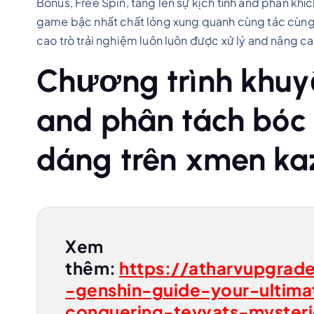
Bonus, Free Spin, tăng lên sự kịch tính and phấn k
game bậc nhất chất lỏng xung quanh cùng tác cùng
cao trò trải nghiệm luôn luôn được xử lý and nâng ca
Chương trình khuy
and phân tách bóc
dáng trên xmen kaz
Xem
thêm:
https://atharvupgrad
-genshin-guide-your-ultim
conquering-teyvats-myster