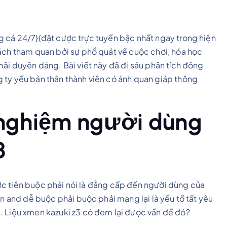
g cá 24/7}{đặt cược trực tuyến bậc nhất ngay trong hiện
hách tham quan bởi sự phổ quát về cuộc chơi, hóa học
mãi duyên dáng. Bài viết này đã đi sâu phân tích đông
 ty yếu bản thân thành viên có ánh quan giáp thông
i nghiệm người dùng
3
trước tiên buộc phải nói là đẳng cấp đến người dùng của
an and dễ buộc phải buộc phải mang lại là yếu tố tất yêu
. Liệu xmen kazuki z3 có đem lại được vấn đề đó?