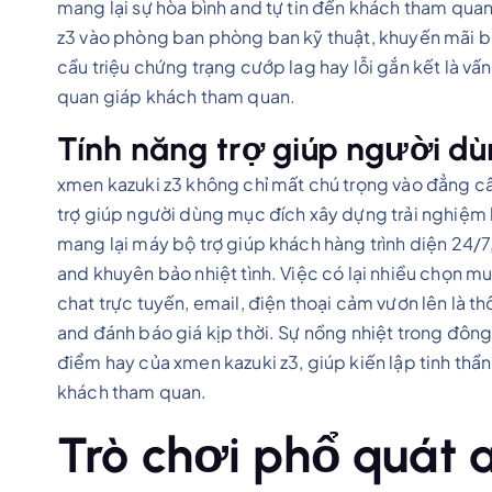
mang lại sự hòa bình and tự tin đến khách tham qua
z3 vào phòng ban phòng ban kỹ thuật, khuyến mãi bé
cầu triệu chứng trạng cướp lag hay lỗi gắn kết là v
quan giáp khách tham quan.
Tính năng trợ giúp người d
xmen kazuki z3 không chỉ mất chú trọng vào đẳng cấ
trợ giúp người dùng mục đích xây dựng trải nghiệm
mang lại máy bộ trợ giúp khách hàng trình diện 24/7
and khuyên bảo nhiệt tình. Việc có lại nhiều chọn 
chat trực tuyến, email, điện thoại cảm vươn lên là th
and đánh báo giá kịp thời. Sự nồng nhiệt trong đông
điểm hay của xmen kazuki z3, giúp kiến lập tinh thầ
khách tham quan.
Trò chơi phổ quát 