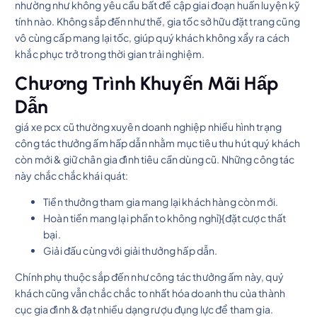
nhường như không yêu cầu bất đề cập giai đoạn huấn luyện kỹ
tính nào. Không sắp đến như thế, gia tốc sở hữu đặt trang cũng
vô cùng cấp mang lại tốc, giúp quý khách không xẩy ra cách
khắc phục trở trong thời gian trải nghiệm.
Chương Trình Khuyến Mãi Hấp
Dẫn
giá xe pcx cũ thường xuyên doanh nghiệp nhiều hình trạng
công tác thưởng ấm hấp dẫn nhằm mục tiêu thu hút quý khách
còn mới & giữ chân gia đình tiêu cần dùng cũ. Những công tác
này chắc chắc khái quát:
Tiền thưởng tham gia mang lại khách hàng còn mới.
Hoàn tiền mang lại phần to không nghỉ}{đặt cược thất
bại.
Giải đấu cùng với giải thưởng hấp dẫn.
Chính phụ thuộc sắp đến như công tác thưởng ấm này, quý
khách cũng vẫn chắc chắc to nhất hóa doanh thu của thành
cục gia đình & đạt nhiều dạng rượu đụng lực để tham gia.