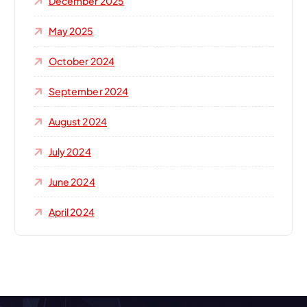
December 2025
May 2025
October 2024
September 2024
August 2024
July 2024
June 2024
April 2024