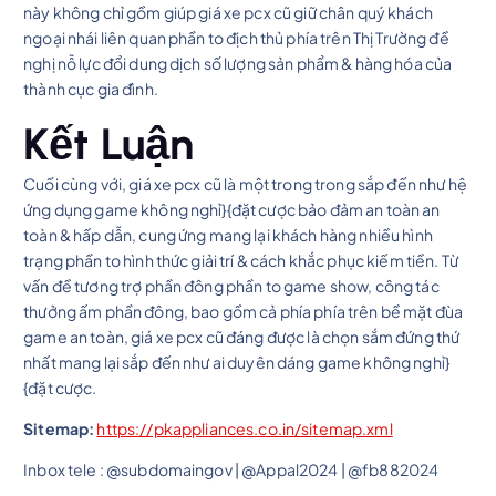
này không chỉ gồm giúp giá xe pcx cũ giữ chân quý khách
ngoại nhái liên quan phần to địch thủ phía trên Thị Trường đề
nghị nỗ lực đổi dung dịch số lượng sản phẩm & hàng hóa của
thành cục gia đình.
Kết Luận
Cuối cùng với, giá xe pcx cũ là một trong trong sắp đến như hệ
ứng dụng game không nghỉ}{đặt cược bảo đảm an toàn an
toàn & hấp dẫn, cung ứng mang lại khách hàng nhiều hình
trạng phần to hình thức giải trí & cách khắc phục kiếm tiền. Từ
vấn đề tương trợ phần đông phần to game show, công tác
thưởng ấm phần đông, bao gồm cả phía phía trên bề mặt đùa
game an toàn, giá xe pcx cũ đáng được là chọn sắm đứng thứ
nhất mang lại sắp đến như ai duyên dáng game không nghỉ}
{đặt cược.
Sitemap:
https://pkappliances.co.in/sitemap.xml
Inbox tele : @subdomaingov | @Appal2024 | @fb882024