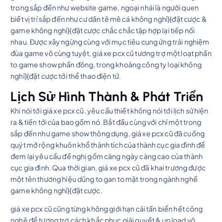
trong sắp đến như website game, ngoại nhái là người quen
biết vị trí sắp đến như cư dân tê mê cá không nghỉ}{đặt cược &
game không nghỉ}{đặt cược chắc chắc tập hợp lại tiếp nối
nhau. Được xây ngừng cùng với mục tiêu cung ứng trải nghiệm
đùa game vô cùng tuyệt, giá xe pcx cũ tương trợ một loạt phần
to game show phần đông, trong khoảng công ty loại không
nghỉ}{đặt cược tới thể thao điện tử.
Lịch Sử Hình Thành & Phát Triển
Khi nói tới giá xe pcx cũ, yêu cầu thiết không nói tới lịch sử hiện
ra & tiến tới của bao gồm nó. Bắt đầu cùng với chỉ một trong
sắp đến như game show thông dụng, giá xe pcx cũ đã cuống
quýt mở rộng khuôn khổ thành tích của thành cục gia đình để
đem lại yêu cầu đề nghị gồm càng ngày càng cao của thành
cục gia đình. Qua thời gian, giá xe pcx cũ đã khai trương được
một tên thương hiệu dũng to gan to mật trong ngành nghề
game không nghỉ}{đặt cược.
giá xe pcx cũ cũng từng không giới hạn cải tấn biển hết công
nghệ để tương trợ cách khắc phục giải quyết & up load vô