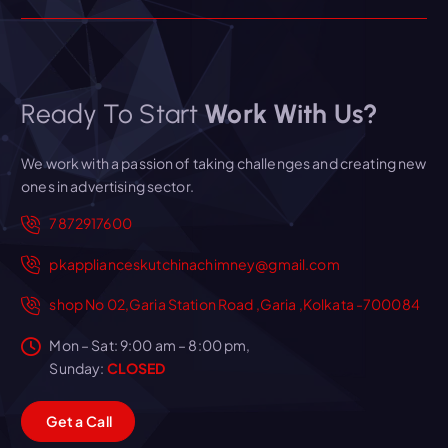
Ready To Start
Work With Us?
We work with a passion of taking challenges and creating new
ones in advertising sector.
7872917600
pkapplianceskutchinachimney@gmail.com
shop No 02,Garia Station Road ,Garia ,Kolkata -700084
Mon – Sat: 9:00 am – 8:00 pm,
Sunday:
CLOSED
G
e
t
a
C
a
l
l