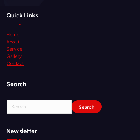
Quick Links
Home
About
Service
Gallery
Contact
Search
S
e
a
r
Newsletter
c
h