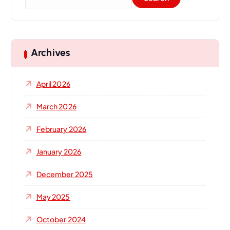
t
e
a
i
r
c
h
o
Archives
f
o
n
April 2026
r
:
March 2026
February 2026
January 2026
December 2025
May 2025
October 2024