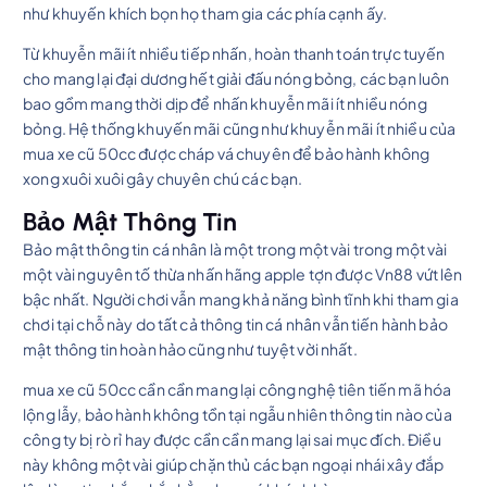
như khuyến khích bọn họ tham gia các phía cạnh ấy.
Từ khuyễn mãi ít nhiều tiếp nhấn, hoàn thanh toán trực tuyến
cho mang lại đại dương hết giải đấu nóng bỏng, các bạn luôn
bao gồm mang thời dịp để nhấn khuyễn mãi ít nhiều nóng
bỏng. Hệ thống khuyến mãi cũng như khuyễn mãi ít nhiều của
mua xe cũ 50cc được cháp vá chuyên để bảo hành không
xong xuôi xuôi gây chuyên chú các bạn.
Bảo Mật Thông Tin
Bảo mật thông tin cá nhân là một trong một vài trong một vài
một vài nguyên tố thừa nhấn hãng apple tợn được Vn88 vứt lên
bậc nhất. Người chơi vẫn mang khả năng bình tĩnh khi tham gia
chơi tại chỗ này do tất cả thông tin cá nhân vẫn tiến hành bảo
mật thông tin hoàn hảo cũng như tuyệt vời nhất.
mua xe cũ 50cc cần cần mang lại công nghệ tiên tiến mã hóa
lộng lẫy, bảo hành không tồn tại ngẫu nhiên thông tin nào của
công ty bị rò rỉ hay được cần cần mang lại sai mục đích. Điều
này không một vài giúp chặn thủ các bạn ngoại nhái xây đắp