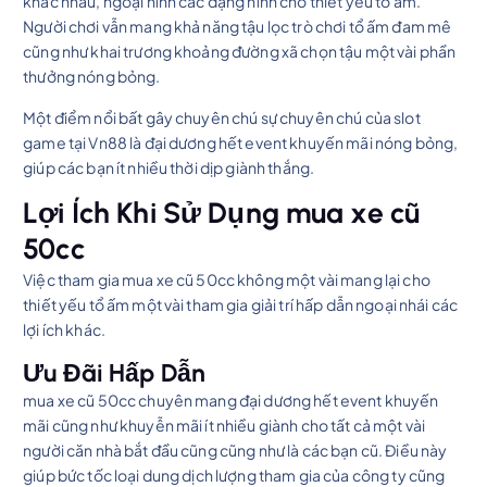
khác nhau, ngoại hình các dạng hình cho thiết yếu tổ ấm.
Người chơi vẫn mang khả năng tậu lọc trò chơi tổ ấm đam mê
cũng như khai trương khoảng đường xã chọn tậu một vài phần
thưởng nóng bỏng.
Một điểm nổi bất gây chuyên chú sự chuyên chú của slot
game tại Vn88 là đại dương hết event khuyến mãi nóng bỏng,
giúp các bạn ít nhiều thời dịp giành thắng.
Lợi Ích Khi Sử Dụng mua xe cũ
50cc
Việc tham gia mua xe cũ 50cc không một vài mang lại cho
thiết yếu tổ ấm một vài tham gia giải trí hấp dẫn ngoại nhái các
lợi ích khác.
Ưu Đãi Hấp Dẫn
mua xe cũ 50cc chuyên mang đại dương hết event khuyến
mãi cũng như khuyễn mãi ít nhiều giành cho tất cả một vài
người căn nhà bắt đầu cũng cũng như là các bạn cũ. Điều này
giúp bức tốc loại dung dịch lượng tham gia của công ty cũng