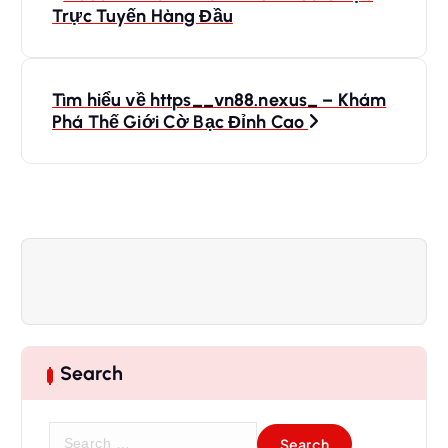
o
Trực Tuyến Hàng Đầu
s
Tìm hiểu về https__vn88.nexus_ – Khám
t
Phá Thế Giới Cờ Bạc Đỉnh Cao
n
a
v
i
g
Search
a
S