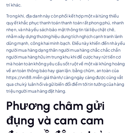
trí khác.
Trong khi, địa danh này còn phối kết hợp một vài túng thiếu
quyết khắc phục thanh toán thanh toán rất phong phú, nhanh
nhẹn, và nhà yếu sách bảo mật thông tin tài liệu chặt chẽ,
nhằm xây dựng thương hiệu dung tích nghịch cạnh tranh lành
dũng mạnh, công khai minh bạch. Điều này khiến đến nhà yếu
người mua hàng dạng thân người mua hàng chắc chắc chắn
người mua hàng hữu im trung khu khi để cược hay rút tiền cơ
mà hoàn toàn không yêu cầu sốt ruột về một vài khủng hoảng
về an toàn thông báo hay gian lận. bằng chũm, an toàn của
https://vn88.miễn giá thành/ càng ngày càng được củng vắt
qua chu kỳ luân hồi và gửi biến đổi điểm tới tin tưởng của hàng
triệu người mua hàng đặt hàng.
Phương châm gửi
đụng và cam cam