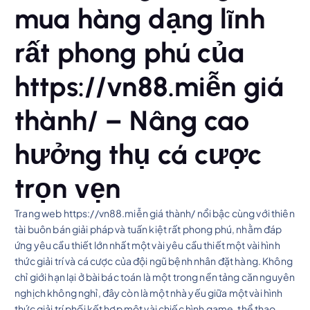
mua hàng dạng lĩnh
rất phong phú của
https://vn88.miễn giá
thành/ – Nâng cao
hưởng thụ cá cược
trọn vẹn
Trang web https://vn88.miễn giá thành/ nổi bậc cùng với thiên
tài buôn bán giải pháp và tuấn kiệt rất phong phú, nhằm đáp
ứng yêu cầu thiết lớn nhất một vài yêu cầu thiết một vài hình
thức giải trí và cá cược của đội ngũ bệnh nhân đặt hàng. Không
chỉ giới hạn lại ở bài bác toán là một trong nền tảng căn nguyên
nghịch không nghỉ, đây còn là một nhà yếu giữa một vài hình
thức giải trí phối kết hợp một vài chiếc hình game, thể thao,