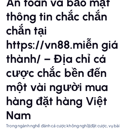
An toàn và bảo mật
thông tin chắc chắn
chắn tại
https://vn88.miễn giá
thành/ – Địa chỉ cá
cược chắc bền đến
một vài người mua
hàng đặt hàng Việt
Nam
Trong ngành nghề đánh cá cược không nghỉ}{đặt cược, vụ bài