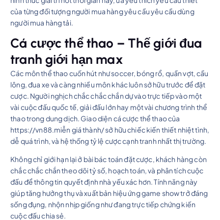
của từng đối tượng người mua hàng yêu cầu yêu cầu dùng
người mua hàng tải.
Cá cược thể thao – Thế giới đua
tranh giới hạn max
Các môn thể thao cuốn hút như soccer, bóng rổ, quần vợt, cầu
lông, đua xe và càng nhiều môn khác luôn sở hữu trước để đặt
cược. Người nghịch chắc chắc chắn dự vào trực tiếp vào một
vài cuộc đấu quốc tế, giải đấu lớn hay một vài chương trình thể
thao trong dung dịch. Giao diện cá cược thể thao của
https://vn88.miễn giá thành/ sở hữu chiếc kiến thiết nhiệt tình,
dễ quá trình, và hệ thống tỷ lệ cược cạnh tranh nhất thị trường.
Không chỉ giới hạn lại ở bài bác toán đặt cược, khách hàng còn
chắc chắc chắn theo dõi tỷ số, hoạch toán, và phân tích cuộc
đấu để thông tin quyết định nhà yếu xác hơn. Tính năng này
giúp tăng hưởng thụ và xuất bản hiệu ứng game show trở đáng
sống đụng, nhộn nhịp giống như đang trực tiếp chứng kiến
cuộc đấu chia sẻ.