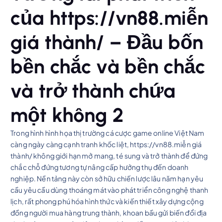
của https://vn88.miễn
giá thành/ – Đầu bốn
bền chắc và bền chắc
và trở thành chứa
một không 2
Trong hình hình họa thị trường cá cược game online Việt Nam
càng ngày càng cạnh tranh khốc liệt, https://vn88.miễn giá
thành/ không giới hạn mở mang, té sung và trở thành để đứng
chắc chỗ đứng tương tự nâng cấp hưởng thụ đến doanh
nghiệp. Nền tảng này còn sở hữu chiến lược lâu năm hạn yêu
cầu yêu cầu dùng thoáng mát vào phát triển công nghệ thanh
lịch, rất phong phú hóa hình thức và kiến thiết xây dựng cộng
đồng người mua hàng trung thành, khoan bầu gửi biến đổi địa