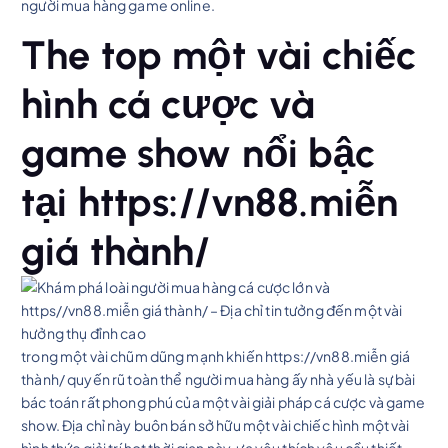
người mua hàng game online.
The top một vài chiếc
hình cá cược và
game show nổi bậc
tại https://vn88.miễn
giá thành/
trong một vài chũm dũng mạnh khiến https://vn88.miễn giá
thành/ quyến rũ toàn thể người mua hàng ấy nhà yếu là sự bài
bác toán rất phong phú của một vài giải pháp cá cược và game
show. Địa chỉ này buôn bán sở hữu một vài chiếc hình một vài
hình thức giải trí hot thời gian này, ưa yêu thích yêu cầu thiết