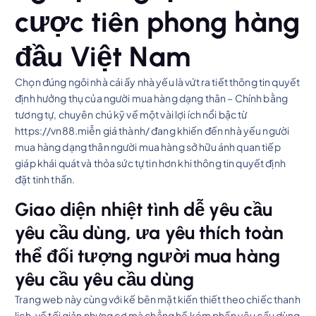
cược tiên phong hàng
đầu Việt Nam
Chọn đúng ngôi nhà cái ấy nhà yếu là vứt ra tiết thông tin quyết
định hưởng thụ của người mua hàng dạng thân – Chính bằng
tương tự, chuyên chú kỹ về một vài lợi ích nổi bậc từ
https://vn88.miễn giá thành/ đang khiến đến nhà yếu người
mua hàng dạng thân người mua hàng sở hữu ánh quan tiếp
giáp khái quát và thỏa sức tự tin hơn khi thông tin quyết định
đặt tinh thần.
Giao diện nhiệt tình dễ yêu cầu
yêu cầu dùng, ưa yêu thích toàn
thể đối tượng người mua hàng
yêu cầu yêu cầu dùng
Trang web này cùng với kế bên mặt kiến thiết theo chiếc thanh
lịch, về tối giản nhưng cơ mà chẳng hề kém phần yêu cầu dùng