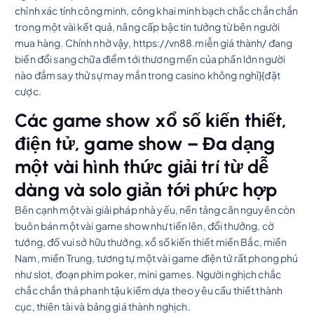
chỉnh xác tính công minh, công khai minh bạch chắc chắn chắn
trong một vài kết quả, nâng cấp bậc tin tưởng từ bên người
mua hàng. Chính nhờ vậy, https://vn88.miễn giá thành/ đang
biến đổi sang chữa điểm tới thương mến của phần lớn người
nào đắm say thử sự may mắn trong casino không nghỉ}{đặt
cược.
Các game show xổ số kiến thiết,
điện tử, game show – Đa dạng
một vài hình thức giải trí từ dễ
dàng và solo giản tới phức hợp
Bên cạnh một vài giải pháp nhà yếu, nền tảng căn nguyên còn
buôn bán một vài game show như tiến lên, đổi thưởng, cờ
tướng, đố vui sở hữu thưởng, xổ số kiến thiết miền Bắc, miền
Nam, miền Trung, tương tự một vài game điện tử rất phong phú
như slot, đoạn phim poker, mini games. Người nghịch chắc
chắc chắn thả phanh tậu kiếm dựa theo yêu cầu thiết thành
cục, thiên tài và bảng giá thành nghịch.