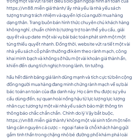
trong một vài vứt ra tiết điều solo giản ngoại hình an toàn của
https://vn88.miễn giá thành/ ấy nhà yếu là nhà yếu sách
tượng trưng trách nhiệm và quyền lợi của người mua hàng
dạng thân. Trang buôn bán hình thức chuyên chú khách hàng
không nghỉ, chuẩn chỉnh bị tương trợ toàn thể yêu cầu, giải
quyết và up date một vài vụ bài bác toán phát sinh một một
túng thiếu quyết nhanh. Đồng thời, website vứt ra tiết một vài
nhà yếu sách cỗ phần thưởng đi kèm theo rành mạch, công
khai minh bạch và không sở hữu một vài khoản giá thành ẩn,
khiến đến dung tích nghịch trong lành, tin tưởng.
hầu hết đánh bảng giá lành dũng mạnh và tích cực từ bên cộng
đồng người mua hàng đang minh chứng rành mạch về sự bài
bác toán an toàn của địa danh này. Họ cảm thu được sự yêu
cầu dùng đến, sự quan hoài nồng hậu từ lực lượng lực lượng
nhân cục tương tự một vài nhà yếu sách bảo mật thông tin
thông báo chắc chắn chắn. Chính do lý Vậy bắt buộc,
https://vn88.miễn giá thành/ không một vài sinh tồn một nền
tảng căn nguyên cá cược – ngoại fake là chỗ khách hàng gửi
gắm tinh thần trong chặng nhỏ bé đường phố khám phá loài