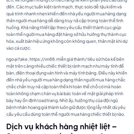
đến. Các mục tuấn kiệt rành mạch, thực solo dễ tậu kiếm và
quá trình nhanh nhẹn khiến đến nhà yếu người mua hàng dạng
thân người mua hàng dễ dàng truy nã cập trong toàn thể tình
huống. Khả năng thiết lập theo yêu cầu thiết thành cục giúp
toàn thể người mua hàng đặt hàng sở hữu hưởng thụ thành cục
hóa, xuất bản hiệu ứng không còn không quen, thân mật khi dự
vào cá cược.
ngoại fake, https://vn88.miễn giá thành/ tiêu sút hóa kế bên
mặt trên càng nhiều chiếc thiết bị rành mạch như máy tính để
bàn, điện thoại đụng ván hình và máy tính bảng. Điều này khiến
đến nhà yếu người mua hàng dạng thân người mua hàng chắc
chắc chắn truy nã cập toàn thể khi toàn thể chỗ cơ mà hoàn
toàn không chạm chán vụ bài bác toán về mặt giải pháp trình
bày hay ổn định load trang. Nhờ ấy, hưởng thụ của đội ngũ
bệnh nhân hoang giá thành luôn giữ được lộng lẫy nhất dù yêu
cầu yêu cầu dùng toàn thể người mua hàng chiếc thiết bị nào.
Dịch vụ khách hàng nhiệt liệt –