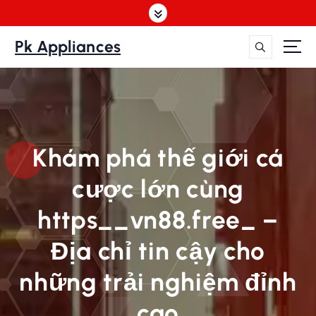
S
k
i
Pk Appliances
p
t
o
c
o
n
Khám phá thế giới cá
t
e
cược lớn cùng
n
t
https__vn88.free_ –
Địa chỉ tin cậy cho
những trải nghiệm đỉnh
cao