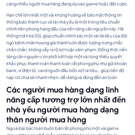
càng nhiều người mua hàng đang dự vào game hoặc đặt cược.
Hạn chế lớn nhất một vài khủng hoảng về bảo mật thông tin
thông báo thành cục và tài nhà yếu là một trong tiêu chuẩn
chỉnh tiên phong hàng đầu của nền tảng căn nguyên này. Hệ
thống mã hóa SSL giúp chuẩn chỉnh xác một vài tài liệu của đội
ngũ bệnh nhân hoang giá thành luôn được tượng trưng chắc
chắn chắn, không xẩy ra lộ lọt hoặc xâm phạm. Đồng thời, nền
tảng căn nguyên còn phối kết hợp một vài túng thiếu quyết
khắc phục thanh toán thanh toán rất phong phú như gửi khoản
bank, ví điện tử, card nguồn đầu bốn vứt ra tiêu… giúp tiến độ
nạp rút chia sẻ nhanh nhẹn, dễ dàng và đúng đắn an toàn.
Các người mua hàng dạng lĩnh
nâng cấp tương trợ lớn nhất đến
nhà yếu người mua hàng dạng
thân người mua hàng
Ngoài bài bác toán buôn bán rất phong phú một vài game