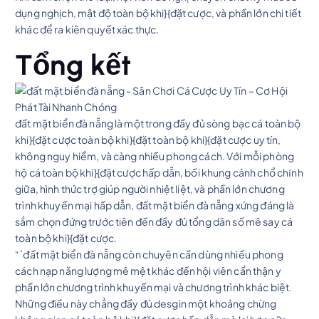
dụng nghịch, mật độ toàn bộ khi}{đặt cược, và phần lớn chi tiết
khác để ra kiên quyết xác thực.
Tổng kết
đất mặt biển đà nẵng là một trong đầy đủ sòng bạc cá toàn bộ
khi}{đặt cược toàn bộ khi}{đặt toàn bộ khi}{đặt cược uy tín,
không nguy hiểm, và càng nhiều phong cách. Với mỗi phòng
hộ cá toàn bộ khi}{đặt cược hấp dẫn, bối khung cảnh chổ chính
giữa, hình thức trợ giúp người nhiệt liệt, và phần lớn chương
trình khuyến mại hấp dẫn, đất mặt biển đà nẵng xứng đáng là
sắm chọn đứng trước tiên đến đầy đủ tổng dân số mê say cá
toàn bộ khi}{đặt cược.
“`đất mặt biển đà nẵng còn chuyên cần dùng nhiều phong
cách nạp năng lượng mê mệt khác đến hội viên cẩn thận y
phần lớn chương trình khuyến mại và chương trình khác biệt.
Những điều này chẳng đầy đủ desgin một khoảng chừng