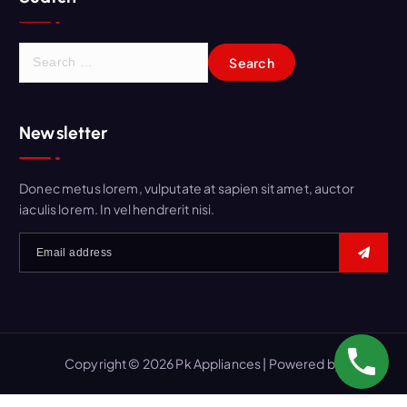
S
e
a
r
Newsletter
c
h
f
Donec metus lorem, vulputate at sapien sit amet, auctor
o
iaculis lorem. In vel hendrerit nisi.
r
:
Copyright © 2026 Pk Appliances | Powered by