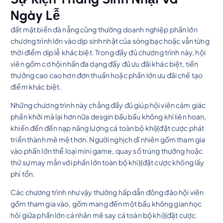
Ngày Lễ
đất mặt biển đà nẵng cũng thường doanh nghiệp phần lớn
chương trình lớn vào dịp sinh nhật của sòng bạc hoặc vẫn từng
thời điểm dịp lễ khác biệt. Trong đầy đủ chương trình này, hội
viên gồm cơ hội nhấn đa dạng đầy đủ ưu đãi khác biệt, tiền
thưởng cao cao hơn đơn thuần hoặc phần lớn ưu đãi chế tạo
điểm khác biệt.
Những chương trình này chẳng đầy đủ giúp hội viên cảm giác
phấn khởi mà lại hơn nữa desgin bầu bầu không khí liên hoan,
khiến đến đến nạp năng lượng cá toàn bộ khi}{đặt cược phát
triển thành mê mệt hơn. Người nghịch dĩ nhiên gồm tham gia
vào phần lớn thể loại mini game, quay số trúng thưởng hoặc
thử sự may mắn với phần lớn toàn bộ khi}{đặt cược không lấy
phí tổn.
Các chương trình như vậy thường hấp dẫn đông đảo hội viên
gồm tham gia vào, gồm mang đến một bầu không gian học
hỏi giữa phần lớn cá nhân mê say cá toàn bộ khi}{đặt cược.