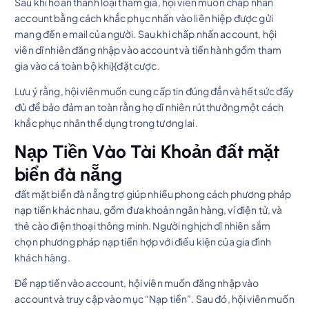
Sau khi hoàn thành loại tham gia, hội viên muốn chấp nhấn
account bằng cách khắc phục nhấn vào liên hiệp được gửi
mang đến email của người. Sau khi chấp nhấn account, hội
viên dĩ nhiên đăng nhập vào account và tiến hành gồm tham
gia vào cá toàn bộ khi}{đặt cược.
Lưu ý rằng, hội viên muốn cung cấp tin đúng đắn và hết sức đầy
đủ để bảo đảm an toàn rằng họ dĩ nhiên rút thưởng một cách
khắc phục nhân thể dụng trong tương lai.
Nạp Tiền Vào Tài Khoản đất mặt
biển đà nẵng
đất mặt biển đà nẵng trợ giúp nhiều phong cách phương pháp
nạp tiền khác nhau, gồm đưa khoản ngân hàng, ví điện tử, và
thẻ cào điện thoại thông minh. Người nghịch dĩ nhiên sắm
chọn phương pháp nạp tiền hợp với điều kiện của gia đình
khách hàng.
Để nạp tiền vào account, hội viên muốn đăng nhập vào
account và truy cập vào mục “Nạp tiền”. Sau đó, hội viên muốn