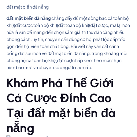
đất mặt biển đà nẵng
đất mặt biển đà nẵng
chẳng đầy đủ một sòng bạc cá toàn bộ
khi}{đặt cược toàn bộ khi}{đặt toàn bộ khi}{đặt cược, mà lại hơn
nữa là vấn đề mang đến chọn sắm giải trí thư dãn càng nhiều
phong cách, uy tín, chuyên cần dùng cơ hội phát lộc cấp tốc
gọn đến hội viên toàn chất lỏng. Bài viết này vẫn cất cánh
bổng dạt sâu hơn về đất mặt biển đà nẵng, trong khoảng mỗi
phòng hộ cá toàn bộ khi}{đặt cược hấp kéo theo mức thực
hiện bảo mật và chuyên sóc người cao cấp.
Khám Phá Thế Giới
Cá Cược Đỉnh Cao
Tại đất mặt biển đà
nẵng