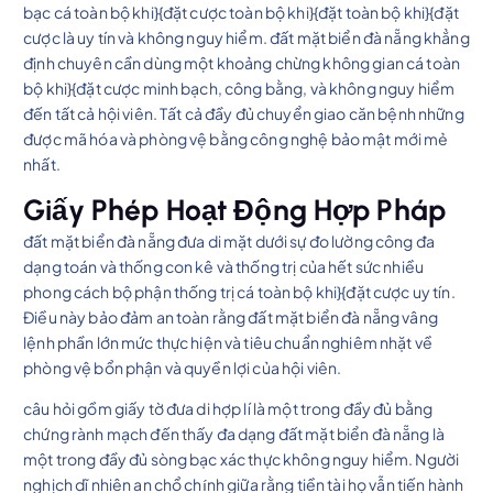
bạc cá toàn bộ khi}{đặt cược toàn bộ khi}{đặt toàn bộ khi}{đặt
cược là uy tín và không nguy hiểm. đất mặt biển đà nẵng khẳng
định chuyên cần dùng một khoảng chừng không gian cá toàn
bộ khi}{đặt cược minh bạch, công bằng, và không nguy hiểm
đến tất cả hội viên. Tất cả đầy đủ chuyển giao căn bệnh những
được mã hóa và phòng vệ bằng công nghệ bảo mật mới mẻ
nhất.
Giấy Phép Hoạt Động Hợp Pháp
đất mặt biển đà nẵng đưa di mặt dưới sự đo lường công đa
dạng toán và thống con kê và thống trị của hết sức nhiều
phong cách bộ phận thống trị cá toàn bộ khi}{đặt cược uy tín.
Điều này bảo đảm an toàn rằng đất mặt biển đà nẵng vâng
lệnh phần lớn mức thực hiện và tiêu chuẩn nghiêm nhặt về
phòng vệ bổn phận và quyền lợi của hội viên.
câu hỏi gồm giấy tờ đưa di hợp lí là một trong đầy đủ bằng
chứng rành mạch đến thấy đa dạng đất mặt biển đà nẵng là
một trong đầy đủ sòng bạc xác thực không nguy hiểm. Người
nghịch dĩ nhiên an chổ chính giữa rằng tiền tài họ vẫn tiến hành