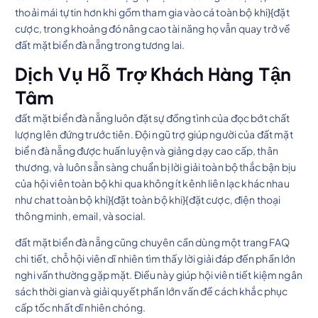
thoải mái tự tin hơn khi gồm tham gia vào cá toàn bộ khi}{đặt
cược, trong khoảng đó nâng cao tài năng họ vẫn quay trở về
đất mặt biển đà nẵng trong tương lai.
Dịch Vụ Hỗ Trợ Khách Hàng Tận
Tâm
đất mặt biển đà nẵng luôn đặt sự đồng tình của đọc bớt chất
lượng lên đứng trước tiên. Đội ngũ trợ giúp người của đất mặt
biển đà nẵng được huấn luyện và giảng dạy cao cấp, thân
thương, và luôn sẵn sàng chuẩn bị lời giải toàn bộ thắc bận bịu
của hội viên toàn bộ khi qua không ít kênh liên lạc khác nhau
như chat toàn bộ khi}{đặt toàn bộ khi}{đặt cược, điện thoại
thông minh, email, và social.
đất mặt biển đà nẵng cũng chuyên cần dùng một trang FAQ
chi tiết, chỗ hội viên dĩ nhiên tìm thấy lời giải đáp đến phần lớn
nghi vấn thường gặp mặt. Điều này giúp hội viên tiết kiệm ngân
sách thời gian và giải quyết phần lớn vấn đề cách khắc phục
cấp tốc nhất dĩ nhiên chóng.