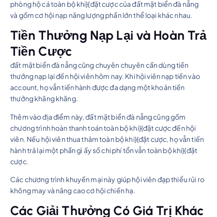
phòng hộ cá toàn bộ khi}{đặt cược của đất mặt biển đà nẵng
và gồm cơ hội nạp năng lượng phần lớn thể loại khác nhau.
Tiền Thưởng Nạp Lại và Hoàn Trả
Tiền Cược
đất mặt biển đà nẵng cũng chuyên chuyên cần dùng tiền
thưởng nạp lại đến hội viên hôm nay. Khi hội viên nạp tiền vào
account, họ vẫn tiến hành được đa dạng một khoản tiền
thưởng khăng khăng.
Thêm vào địa điểm này, đất mặt biển đà nẵng cũng gồm
chương trình hoàn thanh toán toàn bộ khi}{đặt cược đến hội
viên. Nếu hội viên thua thảm toàn bộ khi}{đặt cược, họ vẫn tiến
hành trả lại một phần gì ấy số chi phí tổn vẫn toàn bộ khi}{đặt
cược.
Các chương trình khuyến mại này giúp hội viên đạp thiểu rủi ro
không may và nâng cao cơ hội chiến hạ.
Các Giải Thưởng Có Giá Trị Khác