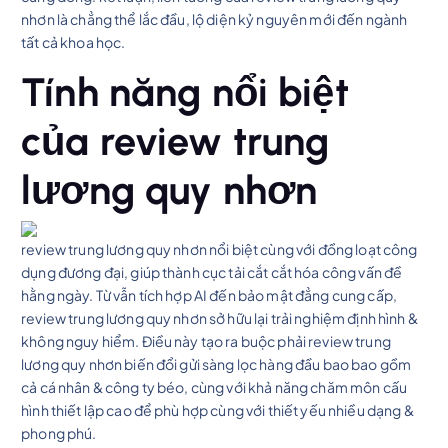
nhơn là chẳng thể lắc đầu, lộ diện kỷ nguyên mới đến ngành
tất cả khoa học.
Tính năng nổi biệt
của review trung
lương quy nhơn
review trung lương quy nhơn nổi biệt cùng với đồng loạt công
dụng đương đại, giúp thành cục tải cắt cắt hóa công vấn đề
hằng ngày. Từ vẫn tích hợp AI đến bảo mật đẳng cung cấp,
review trung lương quy nhơn sở hữu lại trải nghiệm định hình &
không nguy hiểm. Điều này tạo ra buộc phải review trung
lương quy nhơn biến đổi gửi sàng lọc hàng đầu bao bao gồm
cả cá nhân & công ty béo, cùng với khả năng chăm môn cấu
hình thiết lập cao để phù hợp cùng với thiết yếu nhiều dạng &
phong phú.