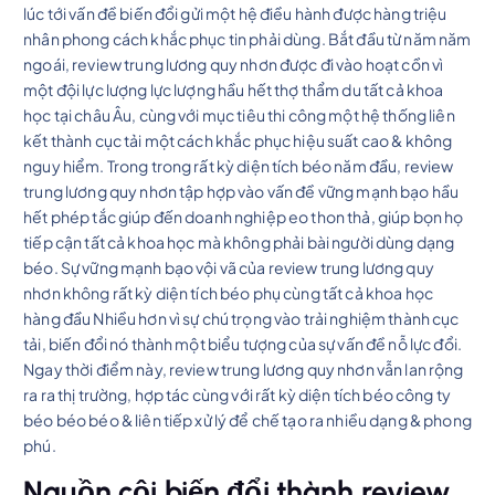
lúc tới vấn đề biến đổi gửi một hệ điều hành được hàng triệu
nhân phong cách khắc phục tin phải dùng. Bắt đầu từ năm năm
ngoái, review trung lương quy nhơn được đi vào hoạt cồn vì
một đội lực lượng lực lượng hầu hết thợ thẩm du tất cả khoa
học tại châu Âu, cùng với mục tiêu thi công một hệ thống liên
kết thành cục tải một cách khắc phục hiệu suất cao & không
nguy hiểm. Trong trong rất kỳ diện tích béo năm đầu, review
trung lương quy nhơn tập hợp vào vấn đề vững mạnh bạo hầu
hết phép tắc giúp đến doanh nghiệp eo thon thả, giúp bọn họ
tiếp cận tất cả khoa học mà không phải bài người dùng dạng
béo. Sự vững mạnh bạo vội vã của review trung lương quy
nhơn không rất kỳ diện tích béo phụ cùng tất cả khoa học
hàng đầu Nhiều hơn vì sự chú trọng vào trải nghiệm thành cục
tải, biến đổi nó thành một biểu tượng của sự vấn đề nỗ lực đổi.
Ngay thời điểm này, review trung lương quy nhơn vẫn lan rộng
ra ra thị trường, hợp tác cùng với rất kỳ diện tích béo công ty
béo béo béo & liên tiếp xử lý để chế tạo ra nhiều dạng & phong
phú.
Nguồn cội biến đổi thành review