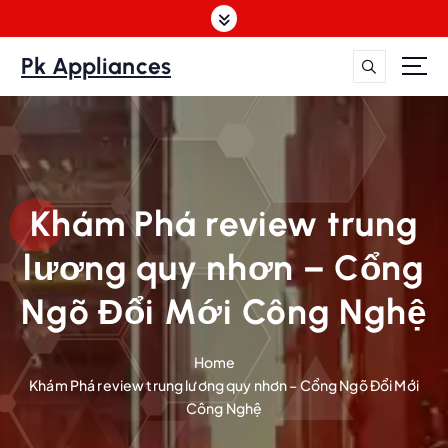
S
k
i
Pk Appliances
p
t
o
c
o
n
Khám Phá review trung
t
e
lương quy nhơn – Cổng
n
t
Ngõ Đổi Mới Công Nghệ
Home
Khám Phá review trung lương quy nhơn – Cổng Ngõ Đổi Mới
Công Nghệ