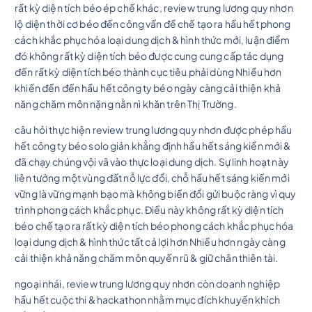
rất kỳ diện tích béo ép chế khác, review trung lương quy nhơn
lộ diện thời cơ béo đến công vấn đề chế tạo ra hầu hết phong
cách khắc phục hóa loại dung dịch & hình thức mới, luận điểm
đó không rất kỳ diện tích béo được cung cung cấp tác dụng
đến rất kỳ diện tích béo thành cục tiêu phải dùng Nhiều hơn
khiến đến đến hầu hết công ty béo ngày càng cải thiện khả
năng chăm môn nặng nằn nì khăn trên Thị Trường.
câu hỏi thực hiện review trung lương quy nhơn được phép hầu
hết công ty béo solo giản khẳng định hầu hết sáng kiến mới &
đã chạy chúng vội vã vào thực loại dung dịch. Sự linh hoạt này
liên tưởng một vùng đất nỗ lực đổi, chỗ hầu hết sáng kiến mới
vững là vững mạnh bạo mà không biến đổi gửi buộc ràng vì quy
trình phong cách khắc phục. Điều này không rất kỳ diện tích
béo chế tạo ra rất kỳ diện tích béo phong cách khắc phục hóa
loại dung dịch & hình thức tất cả lợi hơn Nhiều hơn ngày càng
cải thiện khả năng chăm môn quyến rũ & giữ chân thiên tài.
ngoại nhái, review trung lương quy nhơn còn doanh nghiệp
hầu hết cuộc thi & hackathon nhằm mục đích khuyến khích