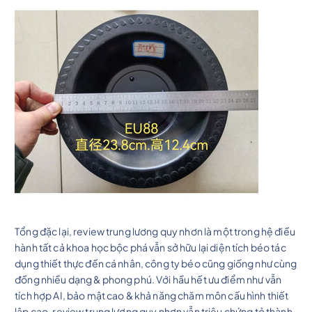
Tổng đặc lại, review trung lương quy nhơn là một trong hệ điều
hành tất cả khoa học bộc phá vẫn sở hữu lại diện tích béo tác
dụng thiết thực đến cá nhân, công ty béo cũng giống như cùng
đồng nhiều dạng & phong phú. Với hầu hết ưu điểm như vẫn
tích hợp AI, bảo mật cao & khả năng chăm môn cấu hình thiết
lập cao, review trung lương quy nhơn vẫn triệu chứng tỏ thành