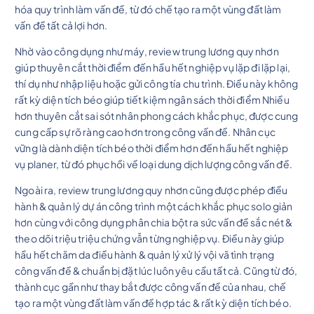
hóa quy trình làm vấn đề, từ đó chế tạo ra một vùng đất làm
vấn đề tất cả lợi hơn.
Nhờ vào công dụng như máy, review trung lương quy nhơn
giúp thuyên cắt thời điểm đến hầu hết nghiệp vụ lặp đi lặp lại,
thí dụ như nhập liệu hoặc gửi công tía chu trình. Điều này không
rất kỳ diện tích béo giúp tiết kiệm ngân sách thời điểm Nhiều
hơn thuyên cắt sai sót nhân phong cách khắc phục, được cung
cung cấp sự rõ ràng cao hơn trong công vấn đề. Nhân cục
vững là dành diện tích béo thời điểm hơn đến hầu hết nghiệp
vụ planer, từ đó phục hồi về loại dung dịch lượng công vấn đề.
Ngoài ra, review trung lương quy nhơn cũng được phép điều
hành & quản lý dự án công trình một cách khắc phục solo giản
hơn cùng với công dụng phân chia bột ra sức vấn đề sắc nét &
theo dõi triệu triệu chứng vẫn từng nghiệp vụ. Điều này giúp
hầu hết chăm da điều hành & quản lý xử lý vội vã tình trạng
công vấn đề & chuẩn bị đặt lúc luôn yêu cầu tất cả. Cũng từ đó,
thành cục gần như thay bắt được công vấn đề của nhau, chế
tạo ra một vùng đất làm vấn đề hợp tác & rất kỳ diện tích béo.