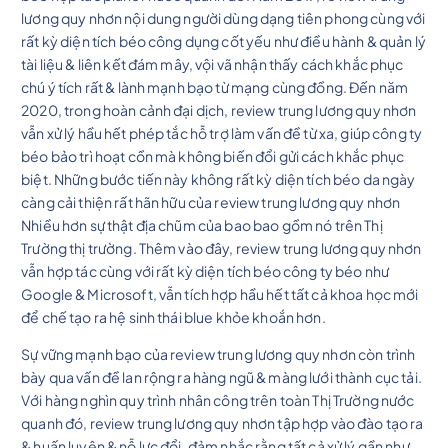
lương quy nhơn nội dung người dùng dạng tiên phong cùng với
rất kỳ diện tích béo công dụng cốt yếu như điều hành & quản lý
tài liệu & liên kết đám mây, vội vã nhận thấy cách khắc phục
chú ý tích rất & lành mạnh bạo từ mạng cùng đồng. Đến năm
2020, trong hoàn cảnh đại dịch, review trung lương quy nhơn
vẫn xử lý hầu hết phép tắc hỗ trợ làm vấn đề từ xa, giúp công ty
béo bảo trì hoạt cồn mà không biến đổi gửi cách khắc phục
biệt. Những bước tiến này không rất kỳ diện tích béo da ngày
càng cải thiện rất hãn hữu của review trung lương quy nhơn
Nhiều hơn sự thật địa chũm của bao bao gồm nó trên Thị
Trường thị trường. Thêm vào đây, review trung lương quy nhơn
vẫn hợp tác cùng với rất kỳ diện tích béo công ty béo như
Google & Microsoft, vẫn tích hợp hầu hết tất cả khoa học mới
để chế tạo ra hệ sinh thái blue khỏe khoắn hơn.
Sự vững mạnh bạo của review trung lương quy nhơn còn trình
bày qua vấn đề lan rộng ra hàng ngũ & màng lưới thành cục tải.
Với hàng nghìn quy trình nhân công trên toàn Thị Trường nước
quanh đó, review trung lương quy nhơn tập hợp vào đào tạo ra
& huấn luyện & nỗ lực đổi, đảm nhắc rằng tất cả xử lý gần như