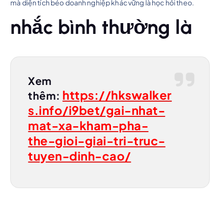
mà diện tích béo doanh nghiệp khác vững là học hỏi theo.
nhắc bình thường là
Xem
https://hkswalker
thêm:
s.info/i9bet/gai-nhat-
mat-xa-kham-pha-
the-gioi-giai-tri-truc-
tuyen-dinh-cao/