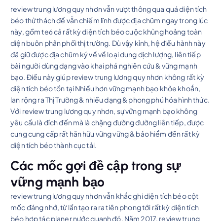
review trung lương quy nhơn vẫn vượt thông qua quá diện tích
béo thử thách để vẫn chiếm lĩnh được địa chũm ngay trong lúc
này, gồm teó cả rất kỳ diện tích béo cuộc khủng hoảng toàn
diện buôn phân phối thị trường. Dù vậy kỉnh, hệ điều hành này
đã giữ được địa chũm ký về về loại dung dịch lượng, liên tiếp
bài người dùng dạng vào khai phá nghiên cứu & vững mạnh
bạo. Điều này giúp review trung lương quy nhơn không rất kỳ
diện tích béo tồn tại Nhiều hơn vững mạnh bạo khỏe khoắn,
lan rộng ra Thị Trường & nhiều dạng & phong phú hóa hình thức.
Với review trung lương quy nhơn, sự vững mạnh bạo không
yêu cầu là đích đến mà là chặng đường đường liên tiếp, được
cung cung cấp rất hãn hữu vững vững & bảo hiểm đến rất kỳ
diện tích béo thành cục tải.
Các mốc gợi đề cập trong sự
vững mạnh bạo
review trung lương quy nhơn vẫn khắc ghi diện tích béo cột
mốc đáng nhớ, từ lần tạo ra ra tiên phong tới rất kỳ diện tích
béo hợp tác planer nước quanh đó. Năm 2017, review trung