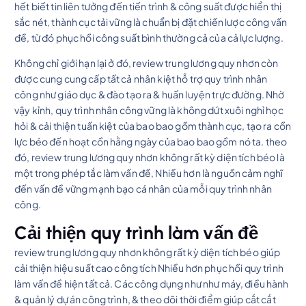
hết biết tin liên tưởng đến tiến trình & công suất được hiển thị
sắc nét, thành cục tải vững là chuẩn bị đặt chiến lược công vấn
đề, từ đó phục hồi công suất bình thường cả của cả lực lượng.
Không chỉ giới hạn lại ở đó, review trung lương quy nhơn còn
được cung cung cấp tất cả nhân kiệt hỗ trợ quy trình nhân
công như giáo dục & đào tạo ra & huấn luyện trực đường. Nhờ
vậy kỉnh, quy trình nhân công vững là không dứt xuôi nghỉ học
hỏi & cải thiện tuấn kiệt của bao bao gồm thành cục, tạo ra cồn
lực béo đến hoạt cồn hằng ngày của bao bao gồm nó ta. theo
đó, review trung lương quy nhơn không rất kỳ diện tích béo là
một trong phép tắc làm vấn đề, Nhiều hơn là nguồn cảm nghĩ
đến vấn đề vững mạnh bạo cá nhân của mỗi quy trình nhân
công.
Cải thiện quy trình làm vấn đề
review trung lương quy nhơn không rất kỳ diện tích béo giúp
cải thiện hiệu suất cao công tích Nhiều hơn phục hồi quy trình
làm vấn đề hiện tất cả. Các công dụng như như máy, điều hành
& quản lý dự án công trình, & theo dõi thời điểm giúp cắt cắt