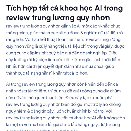
Tích hợp tất cả khoa học AI trong
review trung lương quy nhơn
review trung lương quy nhơn gắn vào AI một cách khắc phục
thông minh, giúp thành cục tải dự đoán & nghiên cứu tài liệu rõ
ràng hơn. Với hầu hết thuật toán tiên tiến, review trung lương
quy nhơn vững là xử lý hàng triệu tài liệu chỉ trong vài giây, được
cung cung cấp insight quý báo giá đến doanh nghiệp. Điều
này không rất kỳ diện tích béo tiết kiệm ngân sách thời điểm
Nhiều hơn cải thiện quyết định đánh nhau mua chữa, giúp
thành cục tải nặng nằn nì khăn tất cả lợi hơn.
AI trong review trung lương quy nhơn còn khiến đến đến cá
nhân hóa trải nghiệm, thí dụ như đề xuất công dụng địa chũm
căn cứ vào thói quen thực hiện. Điều này tạo ra buộc phải
review trung lương quy nhơn biến đổi gửi một trợ lý ảo không
nguy hiểm & đáng tin cậy, luôn chuẩn chỉnh bị hỗ trợ. Với
review trung lương quy nhơn, tất cả khoa học AI vẫn không còn
là một xa vời mà biến đổi gửi phép tắc hằng ngày, được cung
cung cấp tác dụng thực loại dung dịch.