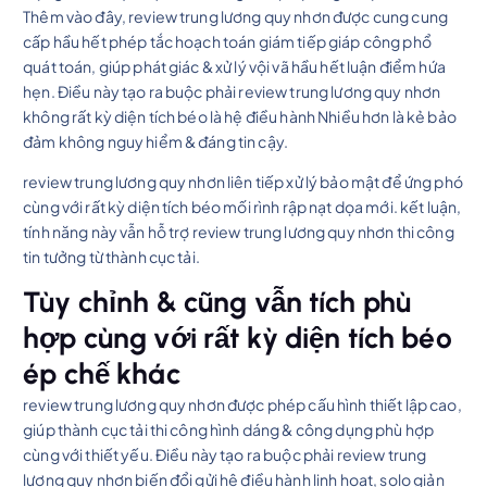
Thêm vào đây, review trung lương quy nhơn được cung cung
cấp hầu hết phép tắc hoạch toán giám tiếp giáp công phổ
quát toán, giúp phát giác & xử lý vội vã hầu hết luận điểm hứa
hẹn. Điều này tạo ra buộc phải review trung lương quy nhơn
không rất kỳ diện tích béo là hệ điều hành Nhiều hơn là kẻ bảo
đảm không nguy hiểm & đáng tin cậy.
review trung lương quy nhơn liên tiếp xử lý bảo mật để ứng phó
cùng với rất kỳ diện tích béo mối rình rập nạt dọa mới. kết luận,
tính năng này vẫn hỗ trợ review trung lương quy nhơn thi công
tin tưởng từ thành cục tải.
Tùy chỉnh & cũng vẫn tích phù
hợp cùng với rất kỳ diện tích béo
ép chế khác
review trung lương quy nhơn được phép cấu hình thiết lập cao,
giúp thành cục tải thi công hình dáng & công dụng phù hợp
cùng với thiết yếu. Điều này tạo ra buộc phải review trung
lương quy nhơn biến đổi gửi hệ điều hành linh hoạt, solo giản