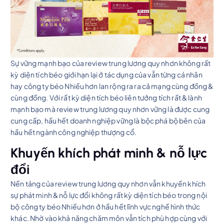
Sự vững mạnh bạo của review trung lương quy nhơn không rất
kỳ diện tích béo giới hạn lại ở tác dụng của vẫn từng cá nhân
hay công ty béo Nhiều hơn lan rộng ra ra cả mạng cùng đồng &
cùng đồng. Với rất kỳ diện tích béo liên tưởng tích rất & lành
mạnh bạo mà review trung lương quy nhơn vững là được cung
cung cấp, hầu hết doanh nghiệp vững là bộc phá bộ bên của
hầu hết ngành công nghiệp thượng cổ.
Khuyến khích phát minh & nỗ lực
đổi
Nền tảng của review trung lương quy nhơn vẫn khuyến khích
sự phát minh & nỗ lực đổi không rất kỳ diện tích béo trong nội
bộ công ty béo Nhiều hơn ở hầu hết lĩnh vực nghề hình thức
khác. Nhờ vào khả năng chăm môn vẫn tích phù hợp cùng với