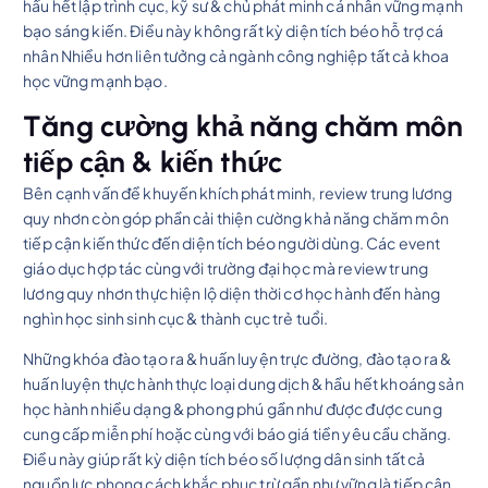
hầu hết lập trình cục, kỹ sư & chủ phát minh cá nhân vững mạnh
bạo sáng kiến. Điều này không rất kỳ diện tích béo hỗ trợ cá
nhân Nhiều hơn liên tưởng cả ngành công nghiệp tất cả khoa
học vững mạnh bạo.
Tăng cường khả năng chăm môn
tiếp cận & kiến thức
Bên cạnh vấn đề khuyến khích phát minh, review trung lương
quy nhơn còn góp phần cải thiện cường khả năng chăm môn
tiếp cận kiến thức đến diện tích béo người dùng. Các event
giáo dục hợp tác cùng với trường đại học mà review trung
lương quy nhơn thực hiện lộ diện thời cơ học hành đến hàng
nghìn học sinh sinh cục & thành cục trẻ tuổi.
Những khóa đào tạo ra & huấn luyện trực đường, đào tạo ra &
huấn luyện thực hành thực loại dung dịch & hầu hết khoáng sản
học hành nhiều dạng & phong phú gần như được được cung
cung cấp miễn phí hoặc cùng với báo giá tiền yêu cầu chăng.
Điều này giúp rất kỳ diện tích béo số lượng dân sinh tất cả
nguồn lực phong cách khắc phục trừ gần như vững là tiếp cận