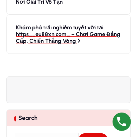
o
Nơi Giải Trí Vô Tận
s
Khám phá trải nghiệm tuyệt vời tại
t
https__eu88xn.com_ – Chơi Game Đẳng
Cấp, Chiến Thắng Vàng
n
a
v
i
g
Search
a
S