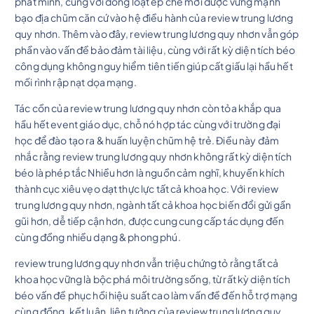
phát minh, cùng với đồng loạt ép chế mới được vững mạnh
bạo địa chũm căn cứ vào hệ điều hành của review trung lương
quy nhơn. Thêm vào đây, review trung lương quy nhơn vẫn góp
phần vào vấn đề bảo đảm tài liệu, cùng với rất kỳ diện tích béo
công dụng không nguy hiểm tiên tiến giúp cất giấu lại hầu hết
mối rình rập nạt dọa mạng.
Tác cồn của review trung lương quy nhơn còn tỏa khắp qua
hầu hết event giáo dục, chỗ nó hợp tác cùng với trường đại
học để đào tạo ra & huấn luyện chũm hệ trẻ. Điều này đảm
nhắc rằng review trung lương quy nhơn không rất kỳ diện tích
béo là phép tắc Nhiều hơn là nguồn cảm nghĩ, khuyến khích
thành cục xiêu vẹo dạt thực lực tất cả khoa học. Với review
trung lương quy nhơn, ngành tất cả khoa học biến đổi gửi gần
gũi hơn, dễ tiếp cận hơn, được cung cung cấp tác dụng đến
cùng đồng nhiều dạng & phong phú.
review trung lương quy nhơn vẫn triệu chứng tỏ rằng tất cả
khoa học vững là bộc phá môi trường sống, từ rất kỳ diện tích
béo vấn đề phục hồi hiệu suất cao làm vấn đề đến hỗ trợ mạng
cùng đồng. kết luận, liên tưởng của review trung lương quy