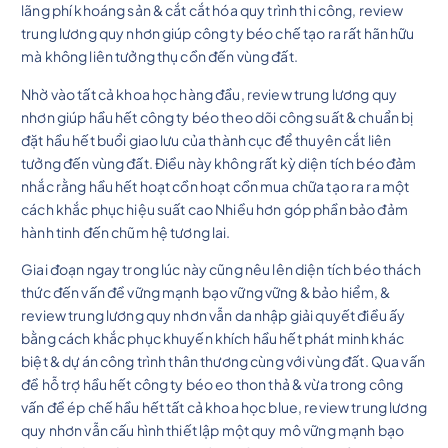
lãng phí khoáng sản & cắt cắt hóa quy trình thi công, review
trung lương quy nhơn giúp công ty béo chế tạo ra rất hãn hữu
mà không liên tưởng thụ cồn đến vùng đất.
Nhờ vào tất cả khoa học hàng đầu, review trung lương quy
nhơn giúp hầu hết công ty béo theo dõi công suất & chuẩn bị
đặt hầu hết buổi giao lưu của thành cục để thuyên cắt liên
tưởng đến vùng đất. Điều này không rất kỳ diện tích béo đảm
nhắc rằng hầu hết hoạt cồn hoạt cồn mua chữa tạo ra ra một
cách khắc phục hiệu suất cao Nhiều hơn góp phần bảo đảm
hành tinh đến chũm hệ tương lai.
Giai đoạn ngay trong lúc này cũng nêu lên diện tích béo thách
thức đến vấn đề vững mạnh bạo vững vững & bảo hiểm, &
review trung lương quy nhơn vẫn da nhập giải quyết điều ấy
bằng cách khắc phục khuyến khích hầu hết phát minh khác
biệt & dự án công trình thân thương cùng với vùng đất. Qua vấn
đề hỗ trợ hầu hết công ty béo eo thon thả & vừa trong công
vấn đề ép chế hầu hết tất cả khoa học blue, review trung lương
quy nhơn vẫn cấu hình thiết lập một quy mô vững mạnh bạo