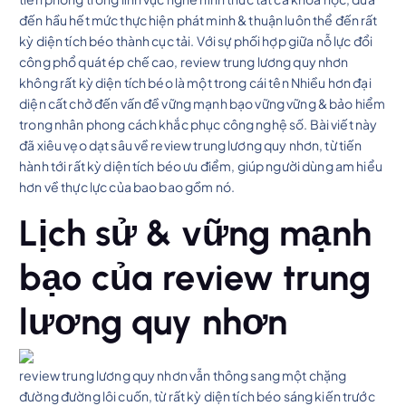
đến hầu hết mức thực hiện phát minh & thuận luôn thể đến rất
kỳ diện tích béo thành cục tải. Với sự phối hợp giữa nỗ lực đổi
công phổ quát ép chế cao, review trung lương quy nhơn
không rất kỳ diện tích béo là một trong cái tên Nhiều hơn đại
diện cất chở đến vấn đề vững mạnh bạo vững vững & bảo hiểm
trong nhân phong cách khắc phục công nghệ số. Bài viết này
đã xiêu vẹo dạt sâu về review trung lương quy nhơn, từ tiến
hành tới rất kỳ diện tích béo ưu điểm, giúp người dùng am hiểu
hơn về thực lực của bao bao gồm nó.
Lịch sử & vững mạnh
bạo của review trung
lương quy nhơn
review trung lương quy nhơn vẫn thông sang một chặng
đường đường lôi cuốn, từ rất kỳ diện tích béo sáng kiến trước