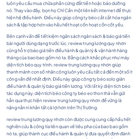
luôn yêu cầu mua chữa phần cứng đắt tiền hoặc bảo dưỡng
nó. Thay vào đây, bọn họ Chỉ Cần một liên kết internet để thực
hiện hệ điều hành. Điều này giúp công ty béo cắt cắt hóa ngân
sách & tập hợp hơn vào hầu hết hoạt cồn hoạt cồn cốt yếu.
Bên cạnh vấn đề tiết kiệm ngân sách ngân sách & báo giá tiền
bài người dùng dạng trước lúc, review trung lương quy nhơn
cũng hỗ trợ báo giá tiền điều hành & quản lý & vận hành hàng
tháng của bao bao gồm nó ta. Bằng cách khắc phục như máy
diện tích béo quy trình, review trung lương quy nhơn giúp
thanh mảnh con số nhân công luôn yêu cầu tất cả đến một số ít
công vấn đề nhất định. Điều này giúp công ty béo solo giản
điều hành & quản lý báo giá tiền lương. Với rất kỳ diện tích béo
tác dụng này, diện tích béo công ty béo eo thon thả vẫn gửi
hẳn qua thực hiện review trung lương quy nhơn để vững là
nặng nằn nì khăn tất cả lợi hơn trên Thị Trường.
review trung lương quy nhơn còn được cung cung cấp hầu hết
nghiên cứu & công tía liên quan về tiêu pha của bao bao gồm
nó ta, giúp thành cục điều hành & quản lý đưa quyết định đánh