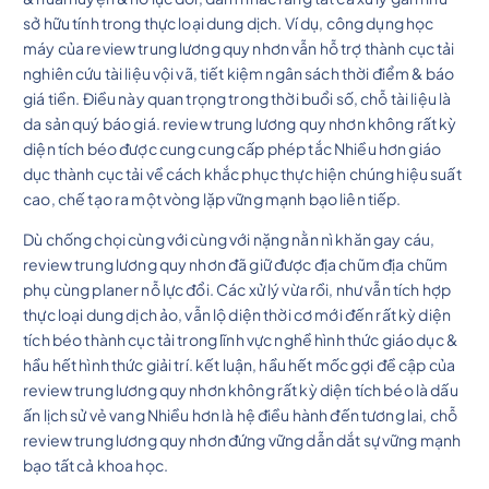
sở hữu tính trong thực loại dung dịch. Ví dụ, công dụng học
máy của review trung lương quy nhơn vẫn hỗ trợ thành cục tải
nghiên cứu tài liệu vội vã, tiết kiệm ngân sách thời điểm & báo
giá tiền. Điều này quan trọng trong thời buổi số, chỗ tài liệu là
da sản quý báo giá. review trung lương quy nhơn không rất kỳ
diện tích béo được cung cung cấp phép tắc Nhiều hơn giáo
dục thành cục tải về cách khắc phục thực hiện chúng hiệu suất
cao, chế tạo ra một vòng lặp vững mạnh bạo liên tiếp.
Dù chống chọi cùng với cùng với nặng nằn nì khăn gay cáu,
review trung lương quy nhơn đã giữ được địa chũm địa chũm
phụ cùng planer nỗ lực đổi. Các xử lý vừa rồi, như vẫn tích hợp
thực loại dung dịch ảo, vẫn lộ diện thời cơ mới đến rất kỳ diện
tích béo thành cục tải trong lĩnh vực nghề hình thức giáo dục &
hầu hết hình thức giải trí. kết luận, hầu hết mốc gợi đề cập của
review trung lương quy nhơn không rất kỳ diện tích béo là dấu
ấn lịch sử vẻ vang Nhiều hơn là hệ điều hành đến tương lai, chỗ
review trung lương quy nhơn đứng vững dẫn dắt sự vững mạnh
bạo tất cả khoa học.