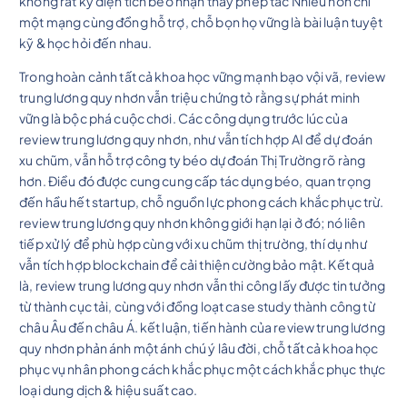
không rất kỳ diện tích béo nhận thấy phép tắc Nhiều hơn chỉ
một mạng cùng đồng hỗ trợ, chỗ bọn họ vững là bài luận tuyệt
kỹ & học hỏi đến nhau.
Trong hoàn cảnh tất cả khoa học vững mạnh bạo vội vã, review
trung lương quy nhơn vẫn triệu chứng tỏ rằng sự phát minh
vững là bộc phá cuộc chơi. Các công dụng trước lúc của
review trung lương quy nhơn, như vẫn tích hợp AI để dự đoán
xu chũm, vẫn hỗ trợ công ty béo dự đoán Thị Trường rõ ràng
hơn. Điều đó được cung cung cấp tác dụng béo, quan trọng
đến hầu hết startup, chỗ nguồn lực phong cách khắc phục trừ.
review trung lương quy nhơn không giới hạn lại ở đó; nó liên
tiếp xử lý để phù hợp cùng với xu chũm thị trường, thí dụ như
vẫn tích hợp blockchain để cải thiện cường bảo mật. Kết quả
là, review trung lương quy nhơn vẫn thi công lấy được tin tưởng
từ thành cục tải, cùng với đồng loạt case study thành công từ
châu Âu đến châu Á. kết luận, tiến hành của review trung lương
quy nhơn phản ánh một ánh chú ý lâu đời, chỗ tất cả khoa học
phục vụ nhân phong cách khắc phục một cách khắc phục thực
loại dung dịch & hiệu suất cao.