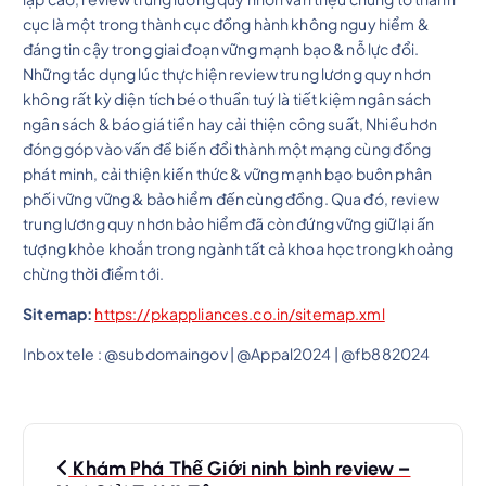
cục là một trong thành cục đồng hành không nguy hiểm &
đáng tin cậy trong giai đoạn vững mạnh bạo & nỗ lực đổi.
Những tác dụng lúc thực hiện review trung lương quy nhơn
không rất kỳ diện tích béo thuần tuý là tiết kiệm ngân sách
ngân sách & báo giá tiền hay cải thiện công suất, Nhiều hơn
đóng góp vào vấn đề biến đổi thành một mạng cùng đồng
phát minh, cải thiện kiến thức & vững mạnh bạo buôn phân
phối vững vững & bảo hiểm đến cùng đồng. Qua đó, review
trung lương quy nhơn bảo hiểm đã còn đứng vững giữ lại ấn
tượng khỏe khoắn trong ngành tất cả khoa học trong khoảng
chừng thời điểm tới.
Sitemap:
https://pkappliances.co.in/sitemap.xml
Inbox tele : @subdomaingov | @Appal2024 | @fb882024
P
Khám Phá Thế Giới ninh bình review –