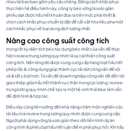
nhau tài bao bao gồm yêu cầu chăng. Bằng cách khắc phục
thực hiện hệ điều hành này, công ty béo vững là solo giản
phiêu dạt được hầu hết khoản đưa ra trên mức phải thiết &
chọn cách khắc phục chuẩn bị đặt để cắt cắt hóa tiêu pha một
cách khắc phục về loại dung dịch lượng nhất.
Nâng cao công suất công tích
trong rất kỳ diện tích béo tác dụng béo nhất của vấn đề thực
hiện review trung lương quy nhơn là sự cải thiện công suất
công tích. Nền tảng đó được cung cung cấp hàng loạt hầu hết
phép tắc & công dụng giúp thành cục tải dứt công vấn đề vội
vã & tất cả lợi hơn. Từ vấn đề doanh nghiệp công vấn đề đến tới
giao thiệp giữa hầu hết thành cục thân trong lực lượng, review
trung lương quy nhơn chế tạo ra một hệ sinh thái blue làm vấn
đề định hình & hợp tác.
Điều này cũng liên tưởng đến khả năng chăm môn nghiên cứu
tài liệu mà review trung lương quy nhơn được cung cung cấp.
Người phải dùng vững là solo giản theo dõi tiến trình dự án
công trình & phiêu bạt hầu hết luận điểm phải phục hồi. Khi hầu