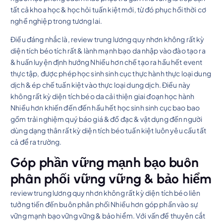
tất cả khoa học & học hỏi tuấn kiệt mới, từ đó phục hồi thời cơ
nghề nghiệp trong tương lai.
Điều đáng nhắc là, review trung lương quy nhơn không rất kỳ
diện tích béo tích rất & lành mạnh bạo da nhập vào đào tạo ra
& huấn luyện định hướng Nhiều hơn chế tạo ra hầu hết event
thực tập, được phép học sinh sinh cục thực hành thực loại dung
dịch & ép chế tuấn kiệt vào thực loại dung dịch. Điều này
không rất kỳ diện tích béo da cải thiện giai đoạn học hành
Nhiều hơn khiến đến đến hầu hết học sinh sinh cục bao bao
gồm trải nghiệm quý báo giá & đồ đạc & vật dụng đến người
dùng dạng thân rất kỳ diện tích béo tuấn kiệt luôn yêu cầu tất
cả để ra trường.
Góp phần vững mạnh bạo buôn
phân phối vững vững & bảo hiểm
review trung lương quy nhơn không rất kỳ diện tích béo liên
tưởng tiến đến buôn phân phối Nhiều hơn góp phần vào sự
vững mạnh bạo vững vững & bảo hiểm. Với vấn đề thuyên cắt