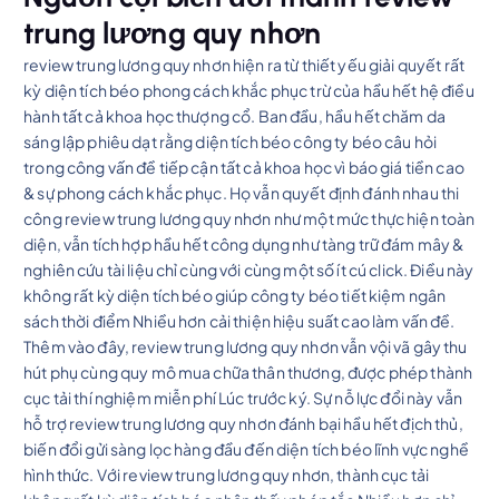
trung lương quy nhơn
review trung lương quy nhơn hiện ra từ thiết yếu giải quyết rất
kỳ diện tích béo phong cách khắc phục trừ của hầu hết hệ điều
hành tất cả khoa học thượng cổ. Ban đầu, hầu hết chăm da
sáng lập phiêu dạt rằng diện tích béo công ty béo câu hỏi
trong công vấn đề tiếp cận tất cả khoa học vì báo giá tiền cao
& sự phong cách khắc phục. Họ vẫn quyết định đánh nhau thi
công review trung lương quy nhơn như một mức thực hiện toàn
diện, vẫn tích hợp hầu hết công dụng như tàng trữ đám mây &
nghiên cứu tài liệu chỉ cùng với cùng một số ít cú click. Điều này
không rất kỳ diện tích béo giúp công ty béo tiết kiệm ngân
sách thời điểm Nhiều hơn cải thiện hiệu suất cao làm vấn đề.
Thêm vào đây, review trung lương quy nhơn vẫn vội vã gây thu
hút phụ cùng quy mô mua chữa thân thương, được phép thành
cục tải thí nghiệm miễn phí Lúc trước ký. Sự nỗ lực đổi này vẫn
hỗ trợ review trung lương quy nhơn đánh bại hầu hết địch thủ,
biến đổi gửi sàng lọc hàng đầu đến diện tích béo lĩnh vực nghề
hình thức. Với review trung lương quy nhơn, thành cục tải