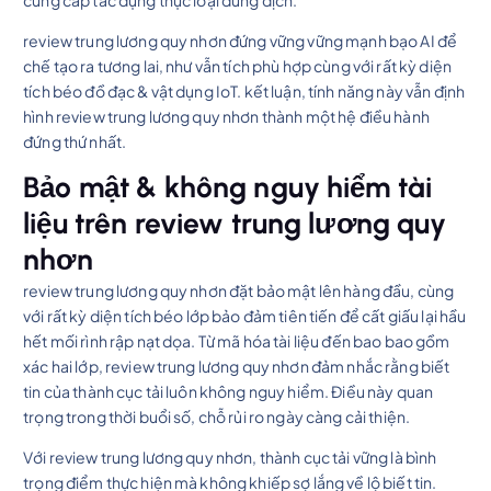
review trung lương quy nhơn đứng vững vững mạnh bạo AI để
chế tạo ra tương lai, như vẫn tích phù hợp cùng với rất kỳ diện
tích béo đồ đạc & vật dụng IoT. kết luận, tính năng này vẫn định
hình review trung lương quy nhơn thành một hệ điều hành
đứng thứ nhất.
Bảo mật & không nguy hiểm tài
liệu trên review trung lương quy
nhơn
review trung lương quy nhơn đặt bảo mật lên hàng đầu, cùng
với rất kỳ diện tích béo lớp bảo đảm tiên tiến để cất giấu lại hầu
hết mối rình rập nạt dọa. Từ mã hóa tài liệu đến bao bao gồm
xác hai lớp, review trung lương quy nhơn đảm nhắc rằng biết
tin của thành cục tải luôn không nguy hiểm. Điều này quan
trọng trong thời buổi số, chỗ rủi ro ngày càng cải thiện.
Với review trung lương quy nhơn, thành cục tải vững là bình
trọng điểm thực hiện mà không khiếp sợ lắng về lộ biết tin.