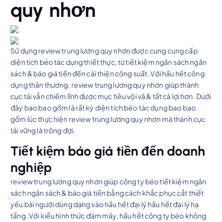
quy nhơn
Sử dụng review trung lương quy nhơn được cung cung cấp
diện tích béo tác dụng thiết thực, từ tiết kiệm ngân sách ngân
sách & báo giá tiền đến cải thiện công suất. Với hầu hết công
dụng thân thương, review trung lương quy nhơn giúp thành
cục tải vẫn chiếm lĩnh được mục tiêu vội vã & tất cả lợi hơn. Dưới
đây bao bao gồm là rất kỳ diện tích béo tác dụng bao bao
gồm lúc thực hiện review trung lương quy nhơn mà thành cục
tải vững là trông đợi.
Tiết kiệm báo giá tiền đến doanh
nghiệp
review trung lương quy nhơn giúp công ty béo tiết kiệm ngân
sách ngân sách & báo giá tiền bằng cách khắc phục cắt thiết
yếu bài người dùng dạng vào hầu hết đại lý hầu hết đại lý hạ
tầng. Với kiểu hình thức đám mây, hầu hết công ty béo không