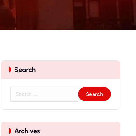
Search
S
e
a
r
c
Archives
h