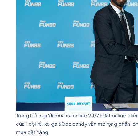
Trong loài người mua cá online 24/7}{đặt online, diện
của 1 cội rễ. xe ga 50cc candy vẫn mở rộng phần l
mua đặt hàng.