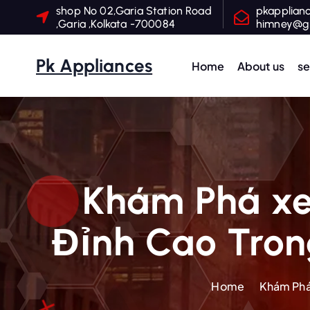
S
shop No 02,Garia Station Road
pkapplian
,Garia ,Kolkata -700084
himney@g
k
i
Pk Appliances
p
Home
About us
se
t
o
c
o
n
t
Khám Phá xe
e
n
Đỉnh Cao Tron
t
Home
Khám Phá 