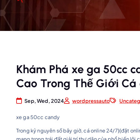
Khám Phá xe ga 50cc c
Cao Trong Thế Giới Cá
Sep, Wed, 2024
wordpressauto
Uncateg
xe ga 50cc candy
Trong kỷ nguyên số bây giờ, cá online 24/7}{đặt onl
mang trong trái đất giải trí thư dãn của phổ biến lôi