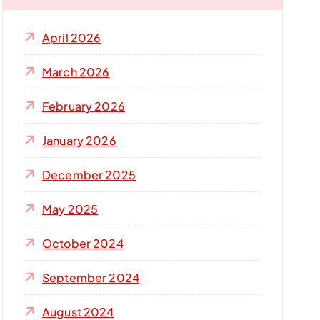
f
o
April 2026
r
:
March 2026
February 2026
January 2026
December 2025
May 2025
October 2024
September 2024
August 2024