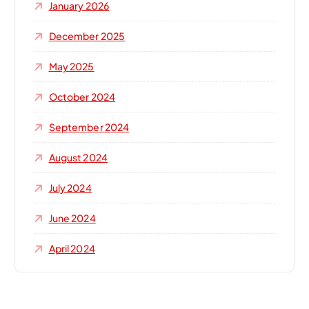
January 2026
December 2025
May 2025
October 2024
September 2024
August 2024
July 2024
June 2024
April 2024