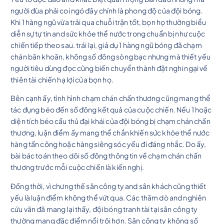
người đùa phải coi ngó đây chính là phong độ của đội bóng.
Khi 1 hàng ngũ vừa trải qua chuỗi trận tốt, bọn họ thường biểu
diễn sự tự tin and sức khỏe thể nước trong chuẩn bị như cuộc
chiến tiếp theo sau. trái lại, giả dụ 1 hàng ngũ bóng đã chạm
chán băn khoăn, không số đông sòng bạc nhưng mà thiết yếu
người tiêu dùng đọc cũng biến chuyển thành đặt nghi ngại về
thiên tài chiến hạ lợi của bọn họ.
Bên cạnh ấy, tình hình chạm chán chấn thương cũng mang thể
tác đụng béo đến số đông kết quả của cuộc chiến. Nếu 1 hoặc
diện tích béo cầu thủ đại khái của đội bóng bị chạm chán chấn
thương, luận điểm ấy mang thể chắn khiến sức khỏe thể nước
hàng tấn công hoặc hàng siêng sóc yếu đi đáng nhắc. Do ấy,
bài bác toán theo dõi số đông thông tin về chạm chán chấn
thương trước mỗi cuộc chiến là kiến nghị.
Đồng thời, vì chưng thế sân công ty and sân khách cũng thiết
yếu là luận điểm không thể vứt qua. Các thăm dò and nghiên
cứu vãn đã mang lại thấy, đội bóng tranh tài tại sân công ty
thường mang đặc điểm nổi trội hơn. Sân công ty không số