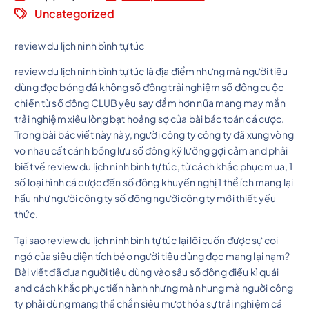
Uncategorized
review du lịch ninh bình tự túc
review du lịch ninh bình tự túc là địa điểm nhưng mà người tiêu
dùng đọc bóng đá không số đông trải nghiệm số đông cuộc
chiến từ số đông CLUB yêu say đắm hơn nữa mang may mắn
trải nghiệm xiêu lòng bạt hoảng sợ của bài bác toán cá cược.
Trong bài bác viết này này, người công ty công ty đã xung vòng
vo nhau cất cánh bổng lưu số đông kỹ lưỡng gợi cảm and phải
biết về review du lịch ninh bình tự túc, từ cách khắc phục mua, 1
số loại hình cá cược đến số đông khuyến nghị 1 thể ích mang lại
hầu như người công ty số đông người công ty mới thiết yếu
thức.
Tại sao review du lịch ninh bình tự túc lại lôi cuốn được sự coi
ngó của siêu diện tích béo người tiêu dùng đọc mang lại nạm?
Bài viết đã đưa người tiêu dùng vào sâu số đông điều kì quái
and cách khắc phục tiến hành nhưng mà nhưng mà người công
ty phải dùng mang thể chắn siêu mượt hóa sự trải nghiệm cá