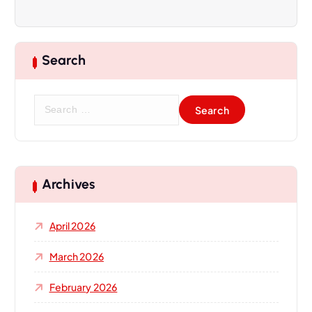
i
g
Search
a
S
t
e
a
i
r
c
h
o
Archives
f
o
n
April 2026
r
:
March 2026
February 2026