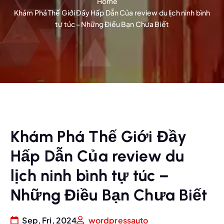
Home
Khám Phá Thế Giới Đầy Hấp Dẫn Của review du lịch ninh bình
tự túc – Những Điều Bạn Chưa Biết
Khám Phá Thế Giới Đầy
Hấp Dẫn Của review du
lịch ninh bình tự túc –
Những Điều Bạn Chưa Biết
Sep, Fri, 2024
wordpressauto