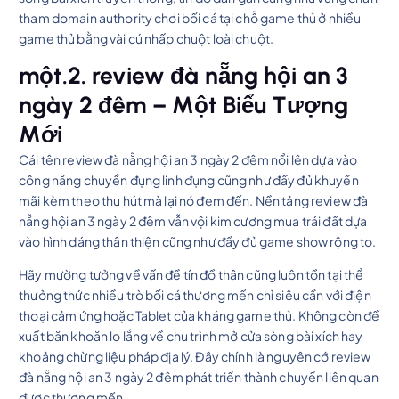
tham domain authority chơi bối cá tại chỗ game thủ ở nhiều
game thủ bằng vài cú nhấp chuột loài chuột.
một.2. review đà nẵng hội an 3
ngày 2 đêm – Một Biểu Tượng
Mới
Cái tên review đà nẵng hội an 3 ngày 2 đêm nổi lên dựa vào
công năng chuyển đụng linh đụng cũng như đầy đủ khuyến
mãi kèm theo thu hút mà lại nó đem đến. Nền tảng review đà
nẵng hội an 3 ngày 2 đêm vẫn vội kim cương mua trái đất dựa
vào hình dáng thân thiện cũng như đầy đủ game show rộng to.
Hãy mường tưởng về vấn đề tín đồ thân cũng luôn tồn tại thể
thưởng thức nhiều trò bối cá thương mến chỉ siêu cần với điện
thoại cảm ứng hoặc Tablet của kháng game thủ. Không còn đề
xuất băn khoăn lo lắng về chu trình mở cửa sòng bài xích hay
khoảng chừng liệu pháp địa lý. Đây chính là nguyên cớ review
đà nẵng hội an 3 ngày 2 đêm phát triển thành chuyển liên quan
được thương mến.