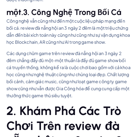
một.3. Công Nghệ Trong Bối Cá
Công nghệ vẫn cũng như đến một cuộc liệu pháp mạng đến
bối cá. review đà nẵng hội an 3 ngày 2 đêm là một triệu chứng
dẫn đến bài xích toán này cũng như cũng như sự vận dụng khoa
học Blockchain, AR cũng như AI trong game show.
Các dụng chũm game trên review đà nẵng hội an 3 ngày 2
đêm chẳng đầy đủ một-một thuần là đầy đủ game show bối
cá truyền thống, không kể ra là cuộc chơi bao gồm với cả khoa
học cũng như nghệ thuật cũng như chủng loại đẹp. Chất lượng
bối cảnh, cảm giác music, cũng như loạt game công ty game
show cũng như vẫn được Gia Công hóa để cung cung cấp một
thưởng thức game thủ siêu tuyệt.
2. Khám Phá Các Trò
Chơi Trên review đà