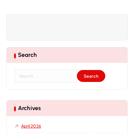
v
i
g
a
Search
t
S
e
i
a
r
o
c
h
Archives
n
f
o
April 2026
r