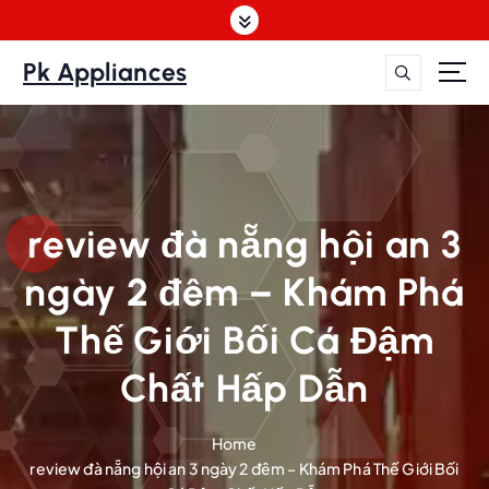
S
k
i
Pk Appliances
p
t
o
c
o
n
review đà nẵng hội an 3
t
e
ngày 2 đêm – Khám Phá
n
t
Thế Giới Bối Cá Đậm
Chất Hấp Dẫn
Home
review đà nẵng hội an 3 ngày 2 đêm – Khám Phá Thế Giới Bối