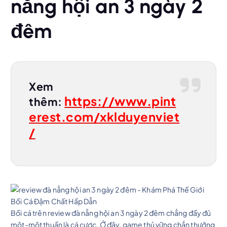
nẵng hội an 3 ngày 2
đêm
Xem
https://www.pint
thêm:
erest.com/xklduyenviet
/
Bối cá trên review đà nẵng hội an 3 ngày 2 đêm chẳng đầy đủ
một-một thuần là cá cược. Ở đây, game thủ vững chắn thưởng