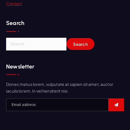
Contact
Search
S
e
a
r
Newsletter
c
h
f
Donec metus lorem, vulputate at sapien sit amet, auctor
o
iaculis lorem. In vel hendrerit nisi.
r
: