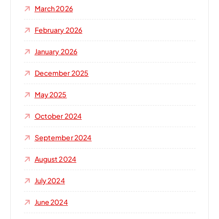
:
March 2026
February 2026
January 2026
December 2025
May 2025
October 2024
September 2024
August 2024
July 2024
June 2024