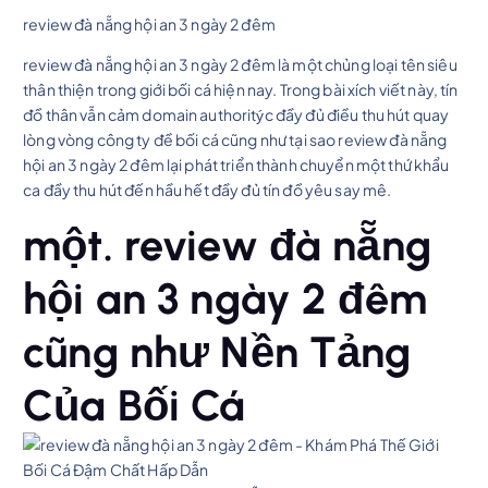
review đà nẵng hội an 3 ngày 2 đêm
review đà nẵng hội an 3 ngày 2 đêm là một chủng loại tên siêu
thân thiện trong giới bối cá hiện nay. Trong bài xích viết này, tín
đồ thân vẫn cảm domain authoritýc đầy đủ điều thu hút quay
lòng vòng công ty đề bối cá cũng như tại sao review đà nẵng
hội an 3 ngày 2 đêm lại phát triển thành chuyển một thứ khẩu
ca đầy thu hút đến hầu hết đầy đủ tín đồ yêu say mê.
một. review đà nẵng
hội an 3 ngày 2 đêm
cũng như Nền Tảng
Của Bối Cá