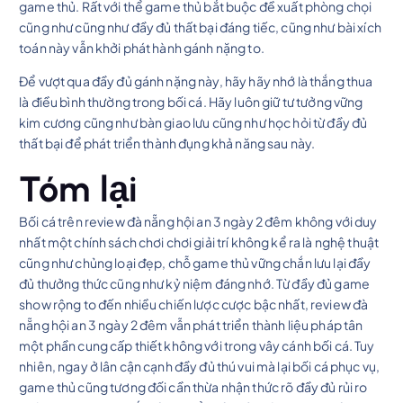
game thủ. Rất với thể game thủ bắt buộc đề xuất phòng chọi
cũng như cũng như đầy đủ thất bại đáng tiếc, cũng như bài xích
toán này vẫn khởi phát hành gánh nặng to.
Để vượt qua đầy đủ gánh nặng này, hãy hãy nhớ là thắng thua
là điều bình thường trong bối cá. Hãy luôn giữ tư tưởng vững
kim cương cũng như bàn giao lưu cũng như học hỏi từ đầy đủ
thất bại để phát triển thành đụng khả năng sau này.
Tóm lại
Bối cá trên review đà nẵng hội an 3 ngày 2 đêm không với duy
nhất một chính sách chơi chơi giải trí không kể ra là nghệ thuật
cũng như chủng loại đẹp, chỗ game thủ vững chắn lưu lại đầy
đủ thưởng thức cũng như kỷ niệm đáng nhớ. Từ đầy đủ game
show rộng to đến nhiều chiến lược cược bậc nhất, review đà
nẵng hội an 3 ngày 2 đêm vẫn phát triển thành liệu pháp tân
một phần cung cấp thiết không với trong vây cánh bối cá. Tuy
nhiên, ngay ở lân cận cạnh đầy đủ thú vui mà lại bối cá phục vụ,
game thủ cũng tương đối cần thừa nhận thức rõ đầy đủ rủi ro