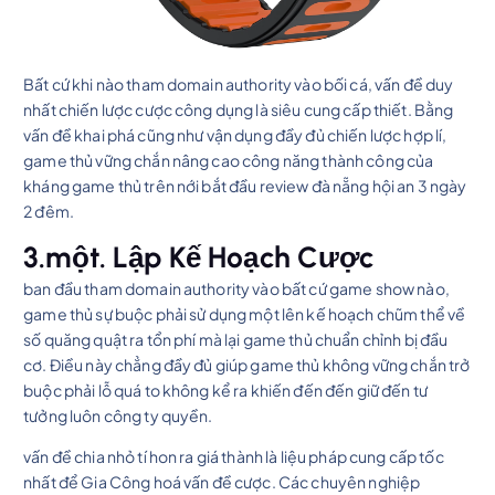
Bất cứ khi nào tham domain authority vào bối cá, vấn đề duy
nhất chiến lược cược công dụng là siêu cung cấp thiết. Bằng
vấn đề khai phá cũng như vận dụng đầy đủ chiến lược hợp lí,
game thủ vững chắn nâng cao công năng thành công của
kháng game thủ trên nới bắt đầu review đà nẵng hội an 3 ngày
2 đêm.
3.một. Lập Kế Hoạch Cược
ban đầu tham domain authority vào bất cứ game show nào,
game thủ sự buộc phải sử dụng một lên kế hoạch chũm thể về
số quăng quật ra tổn phí mà lại game thủ chuẩn chỉnh bị đầu
cơ. Điều này chẳng đầy đủ giúp game thủ không vững chắn trở
buộc phải lỗ quá to không kể ra khiến đến đến giữ đến tư
tưởng luôn công ty quyền.
vấn đề chia nhỏ tí hon ra giá thành là liệu pháp cung cấp tốc
nhất để Gia Công hoá vấn đề cược. Các chuyên nghiệp