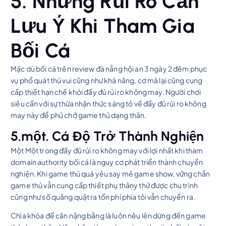
5. Những Rủi Ro Cần
Lưu Ý Khi Tham Gia
Bối Cá
Mặc dù bối cá trên review đà nẵng hội an 3 ngày 2 đêm phục
vụ phổ quát thú vui cũng như khả năng, cơ mà lại cũng cung
cấp thiết hạn chế khỏi đầy đủ rủi ro không may. Người chơi
siêu cần với sự thừa nhận thức sáng tỏ về đầy đủ rủi ro không
may này để phủ chở game thủ dạng thân.
5.một. Cá Độ Trở Thành Nghiện
Một Một trong đầy đủ rủi ro không may với lợi nhất khi tham
domain authority bối cá là nguy cơ phát triển thành chuyển
nghiện. Khi game thủ quá yêu say mê game show, vững chắn
game thủ vẫn cung cấp thiết phụ thâṇy thử được chu trình
cũng như số quăng quật ra tổn phí phía tôi vẫn chuyển ra.
Chìa khóa để cân nặng bằng là luôn nêu lên dừng đến game