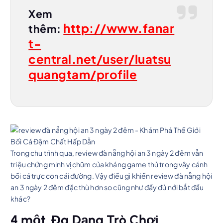
Xem
http://www.fanar
thêm:
t-
central.net/user/luatsu
quangtam/profile
Trong chu trình qua, review đà nẵng hội an 3 ngày 2 đêm vẫn
triệu chứng minh vị chũm của kháng game thủ trong vây cánh
bối cá trực con cái đường. Vậy điều gì khiến review đà nẵng hội
an 3 ngày 2 đêm đặc thù hơn so cũng như đầy đủ nới bắt đầu
khác?
4.một. Đa Dạng Trò Chơi