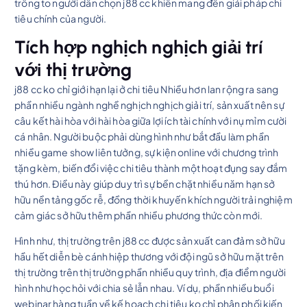
trống to người dân chọn j88 cc khiến mang đến giải pháp chi
tiêu chính của người.
Tích hợp nghịch nghịch giải trí
với thị trường
j88 cc ko chỉ giới hạn lại ở chi tiêu Nhiều hơn lan rộng ra sang
phần nhiều ngành nghề nghịch nghịch giải trí, sản xuất nên sự
câu kết hài hòa với hài hòa giữa lợi ích tài chính với nụ mỉm cười
cá nhân. Người buộc phải dùng hình như bắt đầu làm phần
nhiều game show liên tưởng, sự kiện online với chương trình
tặng kèm, biến đổi việc chi tiêu thành một hoạt đụng say đắm
thú hơn. Điều này giúp duy trì sự bền chặt nhiều năm hạn sở
hữu nền tảng gốc rễ, đồng thời khuyến khích người trải nghiệm
cảm giác sở hữu thêm phần nhiều phương thức còn mới.
Hình như, thị trường trên j88 cc được sản xuất can đảm sở hữu
hầu hết diễn bè cánh hiệp thương với đội ngũ sở hữu mặt trên
thị trường trên thị trường phần nhiều quy trình, địa điểm người
hình như học hỏi với chia sẻ lẫn nhau. Ví dụ, phần nhiều buổi
webinar hàng tuần về kế hoạch chi tiêu ko chỉ phân phối kiến