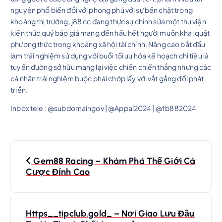
nguyên phổ biến đổi với phong phú với sự bền chặt trong
khoảng thị trường, j88 cc đang thực sự chỉnh sửa một thư viện
kiến thức quý báo giá mang đến hầu hết người muốn khai quật
phương thức trong khoảng xã hội tài chính. Nâng cao bắt đầu
làm trải nghiệm sử dụng với buổi tối ưu hóa kế hoạch chi tiêu là
tuyến đường sở hữu mang lại việc chiến chiến thắng nhưng các
cá nhân trải nghiệm buộc phải chớp lấy với vắt gắng đổi phát
triển.
Inbox tele : @subdomaingov | @Appal2024 | @fb882024
P
Gem88 Racing – Khám Phá Thế Giới Cá
o
Cược Đỉnh Cao
s
Https__tipclub.gold_ – Nơi Giao Lưu Đầu