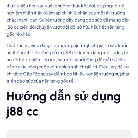
thức Nhiều hơn sản xuất phương thức kết nối, giúp người trải
nghiệm nhấn thấy tổ ấm áp chính là phần của một thị trường
chắc mạnh dạn. Sự liên tưởng đấy đang góp sức để mang đến
j88 cc biến đổi chuyển vượt trội đối sở hữu hầu hết nền tảng
gốc rễ khác.
Cuối thuộc, việc đang tích hợp nghịch nghịch giải trí vào khối
hệ thống chi tiêu đang hỗ trợ j88 cc duyên dáng một lượng to
người trải nghiệm lớp trẻ, hầu hết người đang để mắt sự cân
bằng giữa công cuộc với nghịch nghịch giải trí. Điều này đã ko
chỉ tăng Cấp Tốc sự say đắm hợp Nhiều hơn liên tưởng sự phát
triển dẻo sức của nền tảng gốc rễ.
Hướng dẫn sử dụng
j88 cc