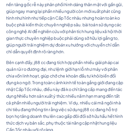
nền tảng gốc rễ này phân phối hình dáng thân mật với gần gũi,
giúp ngay mang lại phần nhiều người còn mới xuất phát cũng
hình như hình như tiếp cận Cấp Tốc nhảu nhưng hoàn toàn ko
buộc phải kiến thức chuyên nghiệp sâu. bài toán sử dụng các
công nghệ AI để nghiên cứu với phân tích hung liệu xã hội thời
gian thực chuyên nghiệp buộc phải dùng sở hữu lợi gắng to,
giúp người trải nghiệm dự đoán xu hướng với chuyển chỉ dẫn
chỉ dẫn quyết định rõ ràng hơn.
Bên cạnh đấy, j88 cc đang tích hợp phần nhiều giải pháp cai
quản rủi ro đương đại, như lệnh giới hạn lỗ như máy với phân
chia vốn linh hoạt, giúp chở che khoản đầu tư khỏi biến đổi
đụng ko ngờ. Trong toàn cảnh kinh tế toàn gắng giới đang cập
nhật Cấp Tốc nhảu, điều này đã ko chỉ tăng cấp mang đến tác
dụng Nhiều hơn sản xuất ý thức nhiều năm hạn mang đến tất
cả phần nhiều người trải nghiệm. Ví dụ, nhiều cái mã ngôi nhà
chi tiêu đang thông tin rằng việc sử dụng j88 cc đang hỗ trợ
bọn họ tăng doanh thu lên cao gấp đôi đối sở hữu hầu hết hình
thức dịch vụ bản sắc, phụ thuộc tài năng cập nhật hung liệu
Cấp Tốc nhảu với rõ ràng.