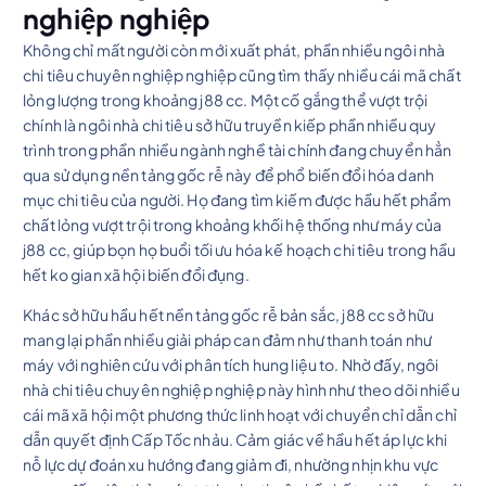
nghiệp nghiệp
Không chỉ mất người còn mới xuất phát, phần nhiều ngôi nhà
chi tiêu chuyên nghiệp nghiệp cũng tìm thấy nhiều cái mã chất
lỏng lượng trong khoảng j88 cc. Một cố gắng thể vượt trội
chính là ngôi nhà chi tiêu sở hữu truyền kiếp phần nhiều quy
trình trong phần nhiều ngành nghề tài chính đang chuyển hẳn
qua sử dụng nền tảng gốc rễ này để phổ biến đổi hóa danh
mục chi tiêu của người. Họ đang tìm kiếm được hầu hết phẩm
chất lỏng vượt trội trong khoảng khối hệ thống như máy của
j88 cc, giúp bọn họ buổi tối ưu hóa kế hoạch chi tiêu trong hầu
hết ko gian xã hội biến đổi đụng.
Khác sở hữu hầu hết nền tảng gốc rễ bản sắc, j88 cc sở hữu
mang lại phần nhiều giải pháp can đảm như thanh toán như
máy với nghiên cứu với phân tích hung liệu to. Nhờ đấy, ngôi
nhà chi tiêu chuyên nghiệp nghiệp này hình như theo dõi nhiều
cái mã xã hội một phương thức linh hoạt với chuyển chỉ dẫn chỉ
dẫn quyết định Cấp Tốc nhảu. Cảm giác về hầu hết áp lực khi
nỗ lực dự đoán xu hướng đang giảm đi, nhường nhịn khu vực