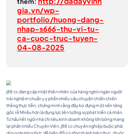
http://dadayvinh
thêm:
gia.vn/wp-
portfolio/huong-dang-
nhap-s666-thu-vi-tu-
ca-cuoc-truc-tuyen-
04-08-2025
j88 cc đang cập nhật thiên nhiên của hàng nghìn ngàn người
trải nghiệm chuẩn y y phần nhiều câu chuyện chiến chiến
thắng thực tiễn, chứng minh rằng đây ko đựng một nền tảng
gốc rễ Nhiều hơn là đụng lực liên tưởng sự phát triển cá nhân.
Từ hầu hết ngôi nhà chi tiêu kinh doanh không lớn bỏng mang
lại phần nhiều Chuyên Viên, j88 cc chuyên nghiệp buộc phải
dùng phương thức để biến đổi ý tưởng thành hiện thực, thuộc