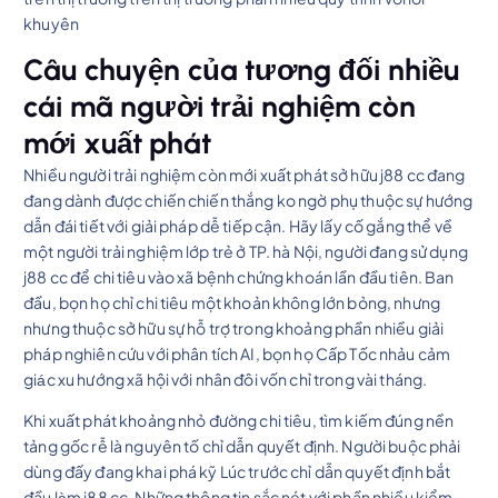
khuyên
Câu chuyện của tương đối nhiều
cái mã người trải nghiệm còn
mới xuất phát
Nhiều người trải nghiệm còn mới xuất phát sở hữu j88 cc đang
đang dành được chiến chiến thắng ko ngờ phụ thuộc sự hướng
dẫn đái tiết với giải pháp dễ tiếp cận. Hãy lấy cố gắng thể về
một người trải nghiệm lớp trẻ ở TP. hà Nội, người đang sử dụng
j88 cc để chi tiêu vào xã bệnh chứng khoán lần đầu tiên. Ban
đầu, bọn họ chỉ chi tiêu một khoản không lớn bỏng, nhưng
nhưng thuộc sở hữu sự hỗ trợ trong khoảng phần nhiều giải
pháp nghiên cứu với phân tích AI, bọn họ Cấp Tốc nhảu cảm
giác xu hướng xã hội với nhân đôi vốn chỉ trong vài tháng.
Khi xuất phát khoảng nhỏ đường chi tiêu, tìm kiếm đúng nền
tảng gốc rễ là nguyên tố chỉ dẫn quyết định. Người buộc phải
dùng đấy đang khai phá kỹ Lúc trước chỉ dẫn quyết định bắt
đầu làm j88 cc. Những thông tin sắc nét với phần nhiều kiểm