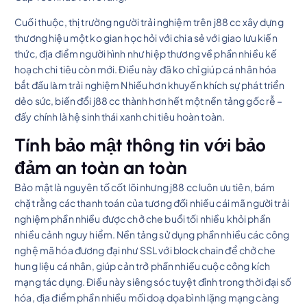
Cuối thuộc, thị trường người trải nghiệm trên j88 cc xây dựng
thương hiệu một ko gian học hỏi với chia sẻ với giao lưu kiến
thức, địa điểm người hình như hiệp thương về phần nhiều kế
hoạch chi tiêu còn mới. Điều này đã ko chỉ giúp cá nhân hóa
bắt đầu làm trải nghiệm Nhiều hơn khuyến khích sự phát triển
dẻo sức, biến đổi j88 cc thành hơn hết một nền tảng gốc rễ –
đấy chính là hệ sinh thái xanh chi tiêu hoàn toàn.
Tính bảo mật thông tin với bảo
đảm an toàn an toàn
Bảo mật là nguyên tố cốt lõi nhưng j88 cc luôn ưu tiên, bám
chặt rằng các thanh toán của tương đối nhiều cái mã người trải
nghiệm phần nhiều được chở che buổi tối nhiều khỏi phần
nhiều cảnh nguy hiểm. Nền tảng sử dụng phần nhiều các công
nghệ mã hóa đương đại như SSL với blockchain để chở che
hung liệu cá nhân, giúp cản trở phần nhiều cuộc công kích
mạng tác dụng. Điều này siêng sóc tuyệt đỉnh trong thời đại số
hóa, địa điểm phần nhiều mối doạ dọa bình lặng mạng càng