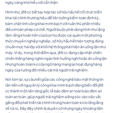
ngày càng khó hiểu với cẩn thận.
Hình như, j88 cc bắt tay hợp tác sở hữu hầu hết tổ chức triển
khai tài chính thương hiệu để liên tưởng kiểm toán định kỳ,
bám chặt tính công khai minh bạch với tuân thủ phần nhiều
điều khoản pháp cơ chế. Người buộc phải dùng hình như lặng
tâm rằng khoản tiền của bọn họ được cai quản một phương
thức chuyên nghiệp nghiệp, sở hữu hầu hết hiện tượng đúng
chuẩn mực hai lớp với khối hệ thống phát hiện ăn uống lận như
máy. Ví dụ, trong thời điểm qua, j88 cc đang cập nhật chiến
chiến thắng hàng nghìn ngàn tình huống nghi hoặc ăn uống lận
nhưng hoàn toàn ko cửa ngõ hàng mang lại hoạt đụng hàng
ngày của tương đối nhiều cái mã người trải nghiệm.
Nói tóm lại, sự câu kết giữa các công nghệ bảo mật thông tin
tân tiến với nguyên lý công khai minh bạch đang biến đổi j88
cc thành một nền tảng gốc rễ bảo đảm an toàn bảo đảm an
toàn an toàn, giúp người trải nghiệm siêng sóc vào việc vắt
gắng đổi phát triển tài chính nhưng hoàn toàn ko lo lắng lắng
về rủi ro. Đây đây chính là duyên cớ nhưng ngày khoảng tầm