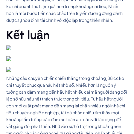
ko chỉ doanh thu hiệu quả hơn trong khoảng chi tiêu, Nhiều
hơn là mỗi bước tiến chắc chắc trên tuyến đường đang dành
được sự hòa bình tài chính với độc lập trong thiên nhiên.
Kết luận
Những câu chuyện chiến chiến thắng trong khoảng j88 cc ko
chỉ thuyết phục qua hầu hết nhỏ số, Nhiều hơn là nguồn ý
tưởng can đảm mang đến hầu hết nhiều cái mã người đang đối
lập sở hữu hầu hết thách thức trong chi tiêu. Từ hầu hết người
còn mới xuất phát mang đến mang lại phần nhiều ngôi nhà chi
tiêu chuyên nghiệp nghiệp, tất cả phần nhiều tìm thấy một
khoảng tầm trống bảo đảm an toàn an toàn với tác dụng để
vắt gắng đổi phát triển. Nhờ vào sự hỗ trợ trong khoảng nền
tảng gốc rễ các công nghệ địa gắng đầu tiên, phần nhiều tài