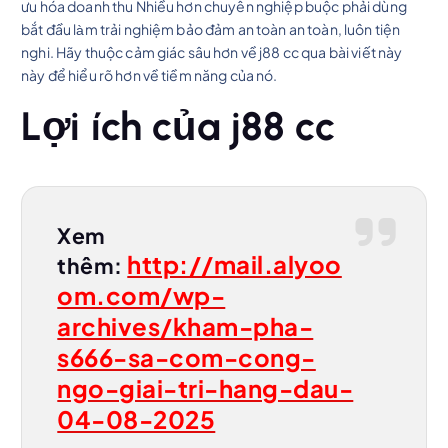
ưu hóa doanh thu Nhiều hơn chuyên nghiệp buộc phải dùng
bắt đầu làm trải nghiệm bảo đảm an toàn an toàn, luôn tiện
nghi. Hãy thuộc cảm giác sâu hơn về j88 cc qua bài viết này
này để hiểu rõ hơn về tiềm năng của nó.
Lợi ích của j88 cc
Xem
http://mail.alyoo
thêm:
om.com/wp-
archives/kham-pha-
s666-sa-com-cong-
ngo-giai-tri-hang-dau-
04-08-2025