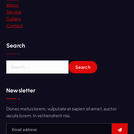
About
Service
Gallery
Contact
Search
S
e
a
r
Newsletter
c
h
f
Donec metus lorem, vulputate at sapien sit amet, auctor
o
iaculis lorem. In vel hendrerit nisi.
r
: