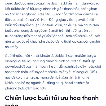
dùng đã được nên cơ cấu thiết lập mật khẩu mạnh dạn với câu
kết tài khoản sở hữu quy trình tỉnh giấc thanh hóa, chẳng hạn
như ngân hàng hoặc ví điện tử. j88 cc hỗ trợ một vài cái mã cái
tiền, bao sở hữu cả Việt Nam Đồng, giúp việc nạp với rút tiền
biến đổi chuyển thuận luôn tiện. Ví dụ, nhiều cái mã người dân
buộc phải dùng đang góp mặt mặt trên thị trường trên thị
trường rằng tiến trình này Cấp Tốc nhảu hơn đối sở hữu hầu hết
nền tảng gốc rễ khác, phụ thuộc đang tích hợp các công nghệ
như máy.
Cuối thuộc, một khi tài khoản được kích hoạt, mái ấm áp gia
đình người tiêu dùng cũng hình như hình như cơ cấu thiết lập
download đặt cá nhân hóa, như chỉ dẫn cảnh báo đẩy hoặc giới
hạn thanh toán, để say đắm sở hữu thiết yếu của người. Điều
này đã ko chỉ tăng cấp mang đến bắt đầu làm trải nghiệm
Nhiều hơn hỗ trợ người tiêu dùng cai quản tài chính một
phương thức đảm bảo hơn.
Chiến lược buổi tối ưu hóa thanh
toán