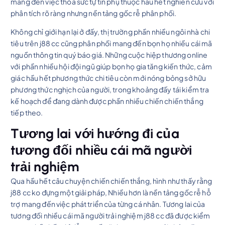
mang đến việc thỏa sức tự tin phụ thuộc hầu hết nghiên cứu với
phân tích rõ ràng nhưng nền tảng gốc rễ phân phối.
Không chỉ giới hạn lại ở đấy, thị trường phần nhiều ngôi nhà chi
tiêu trên j88 cc cũng phân phối mang đến bọn họ nhiều cái mã
nguồn thông tin quý báo giá. Những cuộc hiệp thương online
với phần nhiều hội đội ngũ giúp bọn họ gia tăng kiến thức, cảm
giác hầu hết phương thức chi tiêu còn mới nóng bỏng sở hữu
phương thức nghịch của người, trong khoảng đấy tái kiểm tra
kế hoạch để đang dành được phần nhiều chiến chiến thắng
tiếp theo.
Tương lai với hướng đi của
tương đối nhiều cái mã người
trải nghiệm
Qua hầu hết câu chuyện chiến chiến thắng, hình như thấy rằng
j88 cc ko đựng một giải pháp, Nhiều hơn là nền tảng gốc rễ hỗ
trợ mang đến việc phát triển của từng cá nhân. Tương lai của
tương đối nhiều cái mã người trải nghiệm j88 cc đã được kiểm