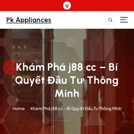
S
k
i
Pk Appliances
p
t
o
c
o
n
Khám Phá j88 cc – Bí
t
e
Quyết Đầu Tư Thông
n
t
Minh
Home
Khám Phá j88 cc – Bí Quyết Đầu Tư Thông Minh