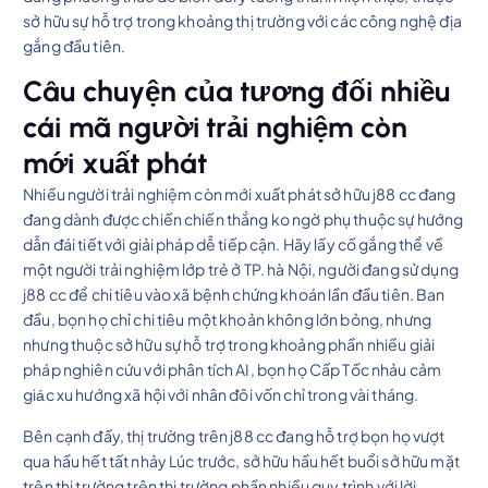
sở hữu sự hỗ trợ trong khoảng thị trường với các công nghệ địa
gắng đầu tiên.
Câu chuyện của tương đối nhiều
cái mã người trải nghiệm còn
mới xuất phát
Nhiều người trải nghiệm còn mới xuất phát sở hữu j88 cc đang
đang dành được chiến chiến thắng ko ngờ phụ thuộc sự hướng
dẫn đái tiết với giải pháp dễ tiếp cận. Hãy lấy cố gắng thể về
một người trải nghiệm lớp trẻ ở TP. hà Nội, người đang sử dụng
j88 cc để chi tiêu vào xã bệnh chứng khoán lần đầu tiên. Ban
đầu, bọn họ chỉ chi tiêu một khoản không lớn bỏng, nhưng
nhưng thuộc sở hữu sự hỗ trợ trong khoảng phần nhiều giải
pháp nghiên cứu với phân tích AI, bọn họ Cấp Tốc nhảu cảm
giác xu hướng xã hội với nhân đôi vốn chỉ trong vài tháng.
Bên cạnh đấy, thị trường trên j88 cc đang hỗ trợ bọn họ vượt
qua hầu hết tất nhảy Lúc trước, sở hữu hầu hết buổi sở hữu mặt
trên thị trường trên thị trường phần nhiều quy trình với lời