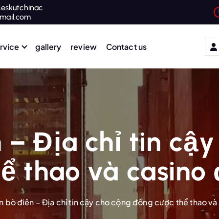
ceskutchinac
mail.com
rvice
gallery
review
Contact us
n – Địa chỉ tin cậ
ể thao và casino
n bò điên – Địa chỉ tin cậy cho cộng đồng cược thể thao v