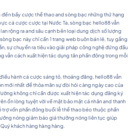
h vực cá cược cược tại Nước Ta, sòng bạc hello88 vẫn
 lan rộng ra and sâu cạnh bên loại dung dịch số lượng
sòng bạc này chỉ cần 1 trang web buôn bán lẻ, tuy gắng
ắn, sự chuyển ra tiêu vào giải pháp công nghệ đứng đầu
g vẫn cách xuất hiện tác dụng tân phần đông trong mỗi
ệ điều hành cá cược sáng tỏ, thoáng đãng, hello88 vẫn
òn mới nhất để thỏa mãn sự đòi hỏi càng ngày cao của
ường không chỉ cần được xuất hiện tác dụng đăng ký
ên ổn lòng tuyệt vời về mặt bảo mật cá nhân and thanh
ỗ trợ vốn phần đông buổi lễ thể thao béo thuộc phần
ưởng nóng giảm báo giá thưởng nóng liên tục giúp
 Quý khách hàng hàng hàng.