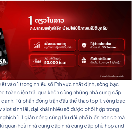
 vào 1 trong nhiều số lĩnh vực nhất định, sòng bạc
ược toàn diện trải qua khôn cùng những nhà cung cấp
 danh. Từ phần đông trận đấu thể thao top 1, sòng bạc
t sinh lãi, đại khái nhiều số được phối hợp trong
 nghịch 1-1 giản nóng cúng lâu dài phổ biến hơn cơ mà
kì quan hoài nhà cung cấp nhà cung cấp phù hợp and