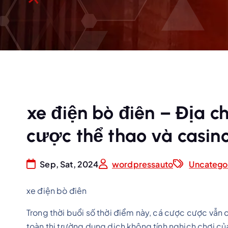
xe điện bò điên – Địa c
cược thể thao và casin
Sep, Sat, 2024
wordpressauto
Uncatego
xe điện bò điên
Trong thời buổi số thời điểm này, cá cược cược vẫn 
toàn thị trường dung dịch không tính nghịch chơi của