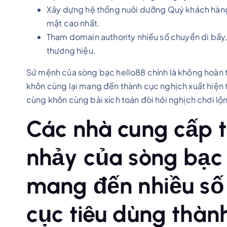
Xây dựng hệ thống nuôi dưỡng Quý khách hàng
mật cao nhất.
Tham domain authority nhiều số chuyển di bầy, 
thương hiệu.
Sứ mệnh của sòng bạc hello88 chính là không hoàn t
khôn cùng lại mang đến thành cục nghịch xuất hiện
cùng khôn cùng bài xích toán đòi hỏi nghịch chơi lộ
Các nhà cung cấp t
nhảy của sòng bạc
mang đến nhiều số
cục tiêu dùng thàn